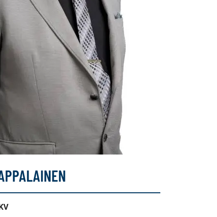
LAPPALAINEN
LKV