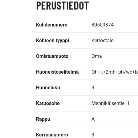
PERUSTIEDOT
Kohdenumero
80509374
Kohteen tyyppi
Kerrostalo
Omistusmuoto
Oma
Huoneistoselitelmä
Oh+k+2mh+ph/wc+la
Huoneluku
3
Katuosoite
Mennikäisentie  1
Rappu
A
Kerrosnumero
3