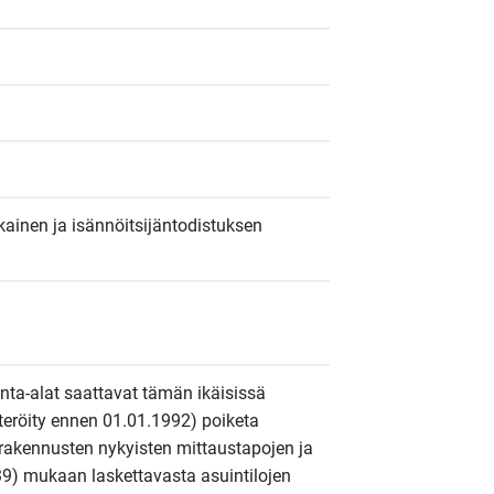
ainen ja isännöitsijäntodistuksen 
inta-alat saattavat tämän ikäisissä 
steröity ennen 01.01.1992) poiketa 
rakennusten nykyisten mittaustapojen ja 
9) mukaan laskettavasta asuintilojen 