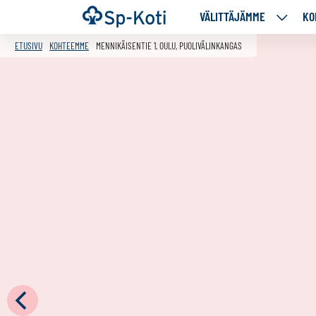
Siirry
Etusivu
VÄLITTÄJÄMME
KO
VÄLITT
sisältöön
ALASIV
ETUSIVU
KOHTEEMME
MENNIKÄISENTIE 1, OULU, PUOLIVÄLINKANGAS