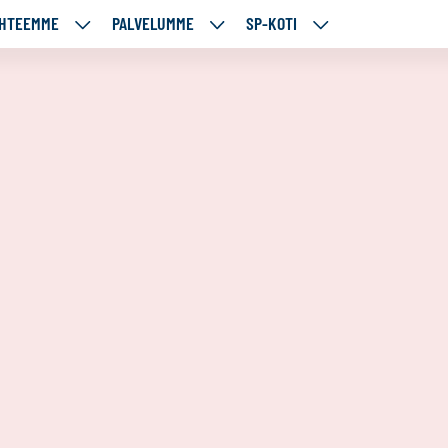
HTEEMME
PALVELUMME
SP-KOTI
ÄJÄMME
KOHTEEMME
PALVELUMME
SP-
UT
ALASIVUT
ALASIVUT
KOTI
ALASIVUT