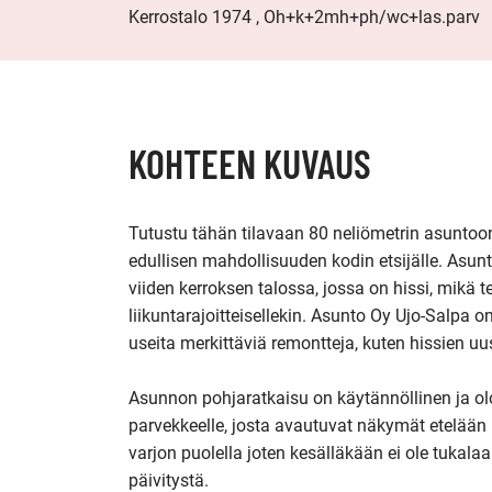
Kerrostalo 1974 , Oh+k+2mh+ph/wc+las.parv
KOHTEEN KUVAUS
Tutustu tähän tilavaan 80 neliömetrin asuntoon
edullisen mahdollisuuden kodin etsijälle. Asun
viiden kerroksen talossa, jossa on hissi, mikä t
liikuntarajoitteisellekin. Asunto Oy Ujo-Salpa on
useita merkittäviä remontteja, kuten hissien uu
Asunnon pohjaratkaisu on käytännöllinen ja olo
parvekkeelle, josta avautuvat näkymät etelään
varjon puolella joten kesälläkään ei ole tukalaa
päivitystä. 
