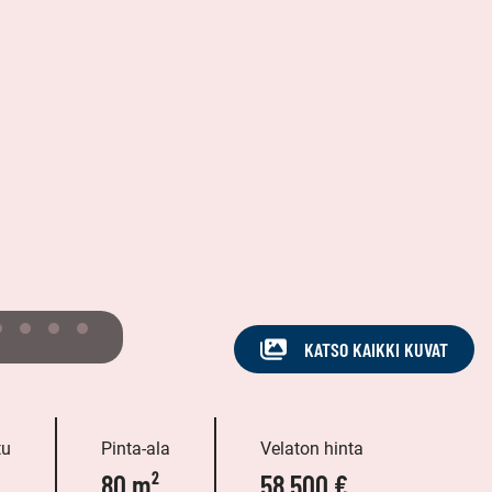
KATSO KAIKKI KUVAT
tu
Pinta-ala
Velaton hinta
80 m²
58 500 €