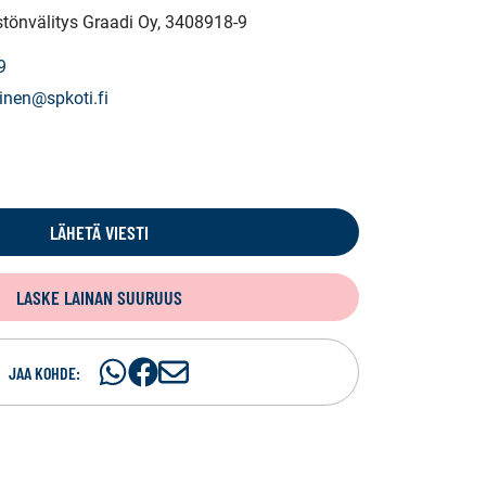
istönvälitys Graadi Oy
, 3408918-9
9
ainen@spkoti.fi
LÄHETÄ VIESTI
LASKE LAINAN SUURUUS
Jaa
Jaa
J
JAA KOHDE:
WhatsApissa
Facebookissa
a
a
s
ä