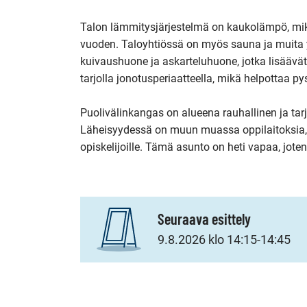
Talon lämmitysjärjestelmä on kaukolämpö, mik
vuoden. Taloyhtiössä on myös sauna ja muita yht
kuivaushuone ja askarteluhuone, jotka lisäävä
tarjolla jonotusperiaatteella, mikä helpottaa pys
Puolivälinkangas on alueena rauhallinen ja tarj
Läheisyydessä on muun muassa oppilaitoksia, 
opiskelijoille. Tämä asunto on heti vapaa, joten 
Seuraava esittely
9.8.2026 klo 14:15-14:45