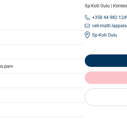
Sp-Koti Oulu | Kiinte
+358 44 982 124
veli-matti.lappal
Sp-Koti Oulu
s.parv