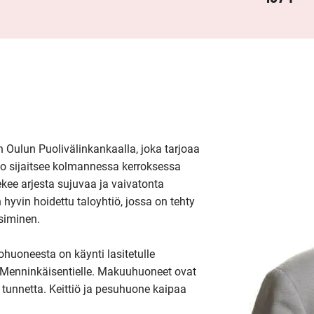
 Oulun Puolivälinkankaalla, joka tarjoaa 
to sijaitsee kolmannessa kerroksessa 
ekee arjesta sujuvaa ja vaivatonta 
 hyvin hoidettu taloyhtiö, jossa on tehty 
siminen.

huoneesta on käynti lasitetulle 
 Menninkäisentielle. Makuuhuoneet ovat 
 tunnetta. Keittiö ja pesuhuone kaipaa 