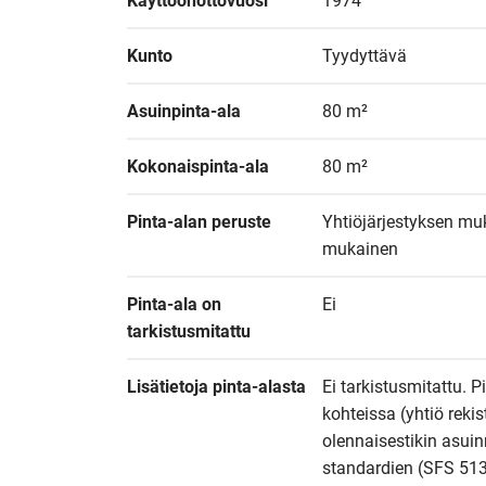
Käyttöönottovuosi
1974
Kunto
Tyydyttävä
Asuinpinta-ala
80 m²
Kokonaispinta-ala
80 m²
Pinta-alan peruste
Yhtiöjärjestyksen muk
mukainen
Pinta-ala on 
Ei
tarkistusmitattu
Lisätietoja pinta-alasta
Ei tarkistusmitattu. P
kohteissa (yhtiö reki
olennaisestikin asuin
standardien (SFS 513