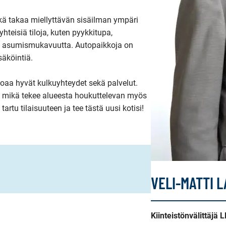
ä takaa miellyttävän sisäilman ympäri 
eisiä tiloja, kuten pyykkitupa, 
t asumismukavuutta. Autopaikkoja on 
äköintiä.

oaa hyvät kulkuyhteydet sekä palvelut. 
mikä tekee alueesta houkuttelevan myös 
tartu tilaisuuteen ja tee tästä uusi kotisi!
VELI-MATTI 
Kiinteistönvälittäjä 