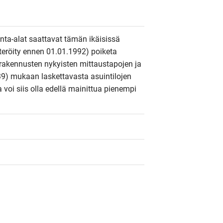
inta-alat saattavat tämän ikäisissä 
steröity ennen 01.01.1992) poiketa 
rakennusten nykyisten mittaustapojen ja 
9) mukaan laskettavasta asuintilojen 
a voi siis olla edellä mainittua pienempi 