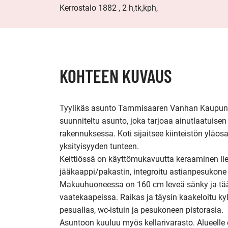
Kerrostalo 1882 , 2 h,tk,kph,
KOHTEEN KUVAUS
Tyylikäs asunto Tammisaaren Vanhan Kaupungint
suunniteltu asunto, joka tarjoaa ainutlaatuisen
rakennuksessa. Koti sijaitsee kiinteistön yläosa
yksityisyyden tunteen. 

Keittiössä on käyttömukavuutta keraaminen lies
jääkaappi/pakastin, integroitu astianpesukone j
Makuuhuoneessa on 160 cm leveä sänky ja tääll
vaatekaapeissa. Raikas ja täysin kaakeloitu kyl
pesuallas, wc-istuin ja pesukoneen pistorasia. 

Asuntoon kuuluu myös kellarivarasto. Alueelle 