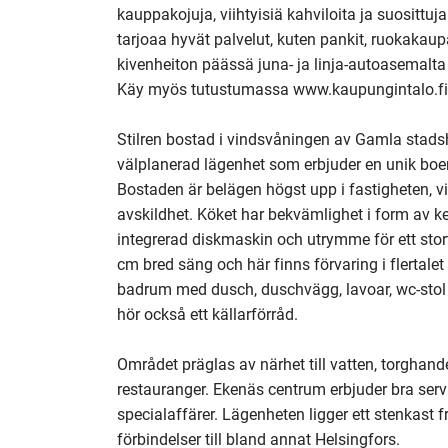
kauppakojuja, viihtyisiä kahviloita ja suosittu
tarjoaa hyvät palvelut, kuten pankit, ruokakaupat
kivenheiton päässä juna- ja linja-autoasemalta 
Käy myös tutustumassa www.kaupungintalo.fi

Stilren bostad i vindsvåningen av Gamla stadsh
välplanerad lägenhet som erbjuder en unik boen
Bostaden är belägen högst upp i fastigheten, vi
avskildhet. Köket har bekvämlighet i form av ke
integrerad diskmaskin och utrymme för ett st
cm bred säng och här finns förvaring i flertalet
badrum med dusch, duschvägg, lavoar, wc-stol 
hör också ett källarförråd. 

Området präglas av närhet till vatten, torghand
restauranger. Ekenäs centrum erbjuder bra serv
specialaffärer. Lägenheten ligger ett stenkast 
förbindelser till bland annat Helsingfors. 
