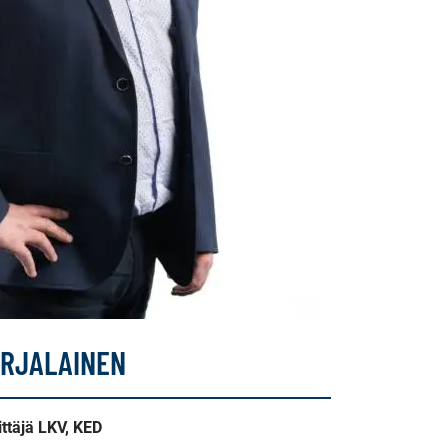
ARJALAINEN
littäjä LKV, KED