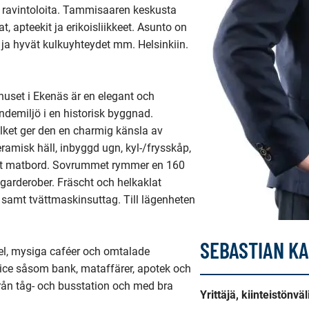
ja ravintoloita. Tammisaaren keskusta 
, apteekit ja erikoisliikkeet. Asunto on 
ja hyvät kulkuyhteydet mm. Helsinkiin. 

uset i Ekenäs är en elegant och 
demiljö i en historisk byggnad. 
lket ger den en charmig känsla av 
ramisk häll, inbyggd ugn, kyl-/frysskåp, 
ort matbord. Sovrummet rymmer en 160 
 garderober. Fräscht och helkaklat 
samt tvättmaskinsuttag. Till lägenheten 
SEBASTIAN K
el, mysiga caféer och omtalade 
ice såsom bank, mataffärer, apotek och 
från tåg- och busstation och med bra 
Yrittäjä, kiinteistönvä