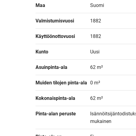
Maa
Suomi
Valmistumisvuosi
1882
Käyttöönottovuosi
1882
Kunto
Uusi
Asuinpinta-ala
62 m²
Muiden tilojen pinta-ala
0 m²
Kokonaispinta-ala
62 m²
Pinta-alan peruste
Isännöitsijäntodistuk
mukainen