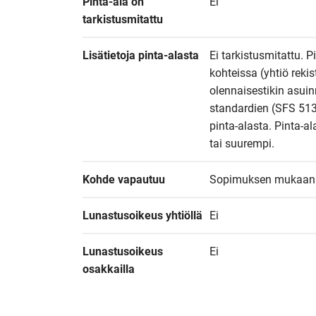
Pinta-ala on 
Ei
tarkistusmitattu
Lisätietoja pinta-alasta
Ei tarkistusmitattu. P
kohteissa (yhtiö reki
olennaisestikin asuin
standardien (SFS 513
pinta-alasta. Pinta-al
tai suurempi.
Kohde vapautuu
Sopimuksen mukaan
Lunastusoikeus yhtiöllä
Ei
Lunastusoikeus 
Ei
osakkailla