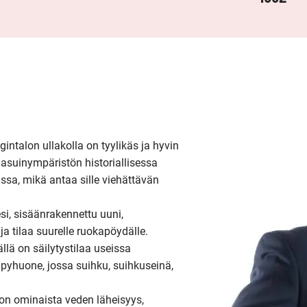
alon ullakolla on tyylikäs ja hyvin 
 asuinympäristön historiallisessa 
ssa, mikä antaa sille viehättävän 
i, sisäänrakennettu uuni, 
a tilaa suurelle ruokapöydälle. 
ä on säilytystilaa useissa 
pyhuone, jossa suihku, suihkuseinä, 
on ominaista veden läheisyys, 