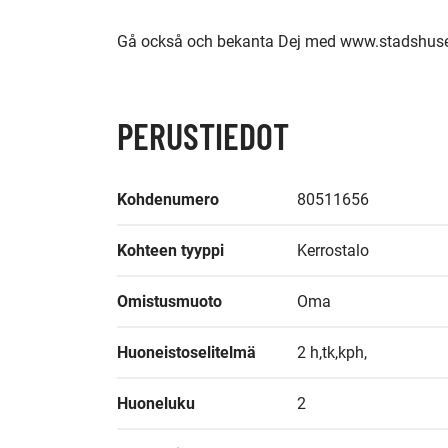
Gå också och bekanta Dej med www.stadshuset
PERUSTIEDOT
Kohdenumero
80511656
Kohteen tyyppi
Kerrostalo
Omistusmuoto
Oma
Huoneistoselitelmä
2 h,tk,kph,
Huoneluku
2