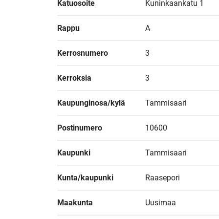
Katuosoite
Kuninkaankatu 1
Rappu
A
Kerrosnumero
3
Kerroksia
3
Kaupunginosa/kylä
Tammisaari
Postinumero
10600
Kaupunki
Tammisaari
Kunta/kaupunki
Raasepori
Maakunta
Uusimaa