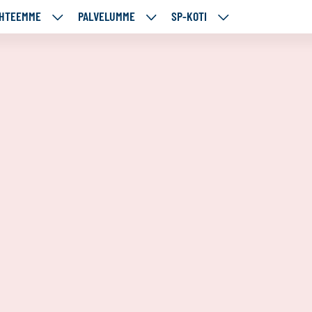
HTEEMME
PALVELUMME
SP-KOTI
ÄJÄMME
KOHTEEMME
PALVELUMME
SP-
UT
ALASIVUT
ALASIVUT
KOTI
ALASIVUT