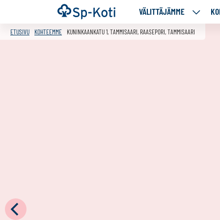
Siirry
Etusivu
VÄLITTÄJÄMME
KO
VÄLITT
sisältöön
ALASIV
ETUSIVU
KOHTEEMME
KUNINKAANKATU 1, TAMMISAARI, RAASEPORI, TAMMISAARI