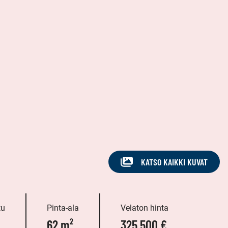
KATSO KAIKKI KUVAT
tu
Pinta-ala
Velaton hinta
62 m²
325 500 €