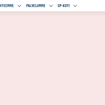
HTEEMME
PALVELUMME
SP-KOTI
ÄJÄMME
KOHTEEMME
PALVELUMME
SP-
UT
ALASIVUT
ALASIVUT
KOTI
ALASIVUT