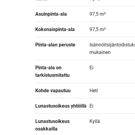
Asuinpinta-ala
97,5 m²
Kokonaispinta-ala
97,5 m²
Pinta-alan peruste
Isännöitsijäntodistuk
mukainen
Pinta-ala on 
Ei
tarkistusmitattu
Kohde vapautuu
Heti
Lunastusoikeus yhtiöllä
Ei
Lunastusoikeus 
Kyllä
osakkailla