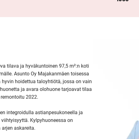
 tilava ja hyväkuntoinen 97,5 m²:n koti 
elämälle. Asunto Oy Majakanmäen toisessa 
 hyvin hoidettua taloyhtiötä, jossa on vain 
netta ja avara olohuone tarjoavat tilaa 
remontoitu 2022.

uten integroidulla astianpesukoneella ja 
ä viihtyisyyttä. Kylpyhuoneessa on 
arjen askareita.
