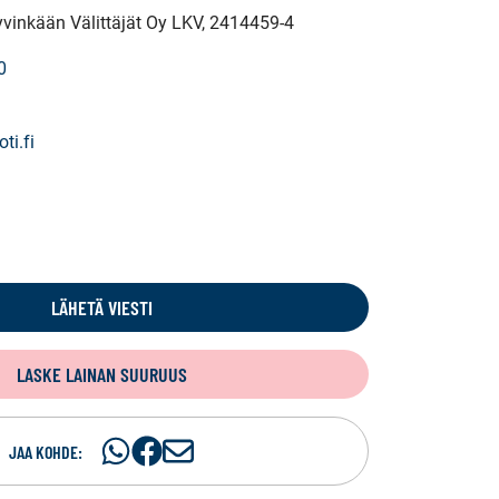
yvinkään Välittäjät Oy LKV
, 2414459-4
0
ti.fi
LÄHETÄ VIESTI
LASKE LAINAN SUURUUS
Jaa
Jaa
J
JAA KOHDE:
WhatsApissa
Facebookissa
a