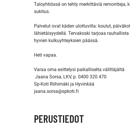
Taloyhtiössä on tehty merkittäviä remontteja, 
sukitus.

Palvelut ovat käden ulottuvilla: koulut, päiväkot
lähietäisyydellä. Tervakoski tarjoaa rauhallist
hyvien kulkuyhteyksien päässä.

Heti vapaa.

Varaa oma esittelysi paikalliselta välittäjältä

 Jaana Sorsa, LKV, p. 0400 320 470

Sp-Koti Riihimäki ja Hyvinkää

PERUSTIEDOT