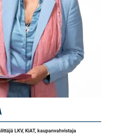
A
välittäjä LKV, KiAT, kaupanvahvistaja