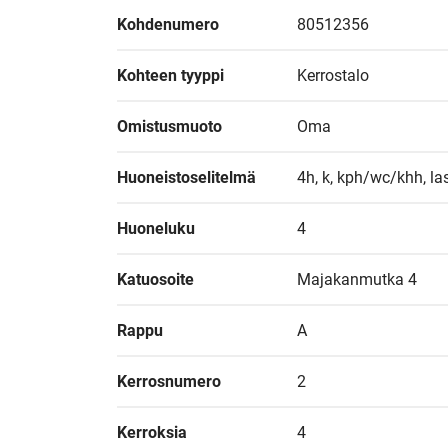
Kohdenumero
80512356
Kohteen tyyppi
Kerrostalo
Omistusmuoto
Oma
Huoneistoselitelmä
4h, k, kph/wc/khh, las
Huoneluku
4
Katuosoite
Majakanmutka 4
Rappu
A
Kerrosnumero
2
Kerroksia
4