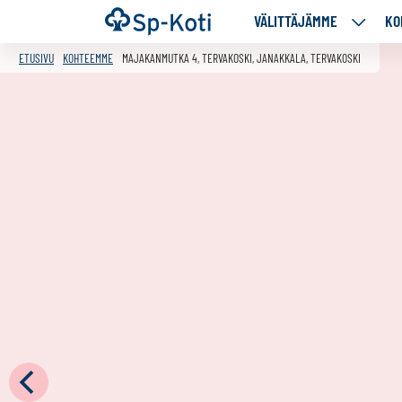
Siirry
Etusivu
VÄLITTÄJÄMME
KO
VÄLITT
sisältöön
ALASIV
ETUSIVU
KOHTEEMME
MAJAKANMUTKA 4, TERVAKOSKI, JANAKKALA, TERVAKOSKI