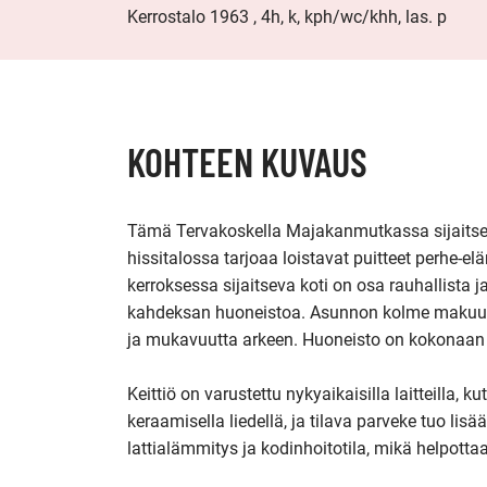
Kerrostalo 1963 , 4h, k, kph/wc/khh, las. p
KOHTEEN KUVAUS
Tämä Tervakoskella Majakanmutkassa sijaitseva
hissitalossa tarjoaa loistavat puitteet perhe-
kerroksessa sijaitseva koti on osa rauhallista ja
kahdeksan huoneistoa. Asunnon kolme makuuhuo
ja mukavuutta arkeen. Huoneisto on kokonaan 
Keittiö on varustettu nykyaikaisilla laitteilla, k
keraamisella liedellä, ja tilava parveke tuo lisä
lattialämmitys ja kodinhoitotila, mikä helpottaa 