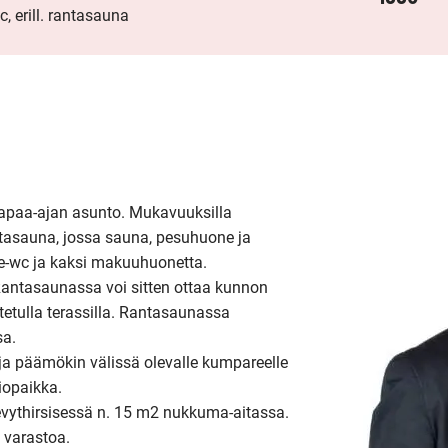
c, erill. rantasauna
vapaa-ajan asunto. Mukavuuksilla 
tasauna, jossa sauna, pesuhuone ja 
-wc ja kaksi makuuhuonetta. 
antasaunassa voi sitten ottaa kunnon 
atetulla terassilla. Rantasaunassa 
a.

ja päämökin välissä olevalle kumpareelle 
opaikka. 

vythirsisessä n. 15 m2 nukkuma-aitassa. 
 varastoa.
