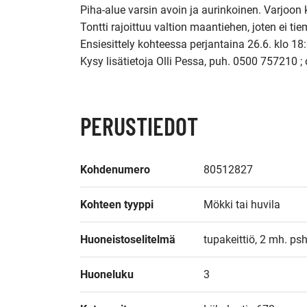
Piha-alue varsin avoin ja aurinkoinen. Varjoon 
Tontti rajoittuu valtion maantiehen, joten ei tie
Ensiesittely kohteessa perjantaina 26.6. klo 18:
Kysy lisätietoja Olli Pessa, puh. 0500 757210 ; 
PERUSTIEDOT
Kohdenumero
80512827
Kohteen tyyppi
Mökki tai huvila
Huoneistoselitelmä
tupakeittiö, 2 mh. psh
Huoneluku
3