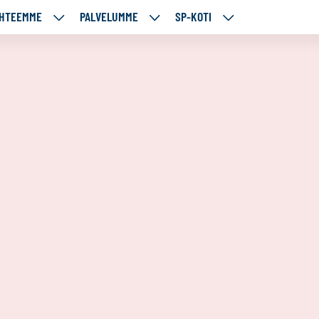
HTEEMME
PALVELUMME
SP-KOTI
ÄJÄMME
KOHTEEMME
PALVELUMME
SP-
UT
ALASIVUT
ALASIVUT
KOTI
ALASIVUT