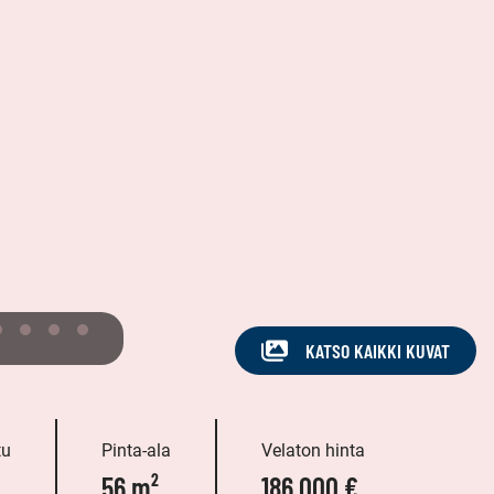
KATSO KAIKKI KUVAT
tu
Pinta-ala
Velaton hinta
56 m²
186 000 €