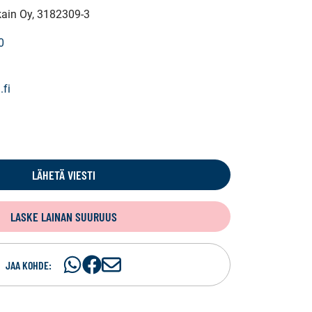
kain Oy
, 3182309-3
0
.fi
LÄHETÄ VIESTI
LASKE LAINAN SUURUUS
Jaa
Jaa
J
JAA KOHDE:
WhatsApissa
Facebookissa
a
a