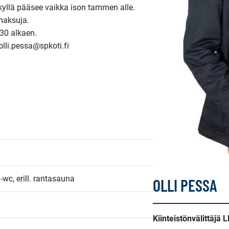
kyllä pääsee vaikka ison tammen alle. 
maksuja.

30 alkaen.

olli.pessa@spkoti.fi
-wc, erill. rantasauna
OLLI PESSA
Kiinteistönvälittäjä