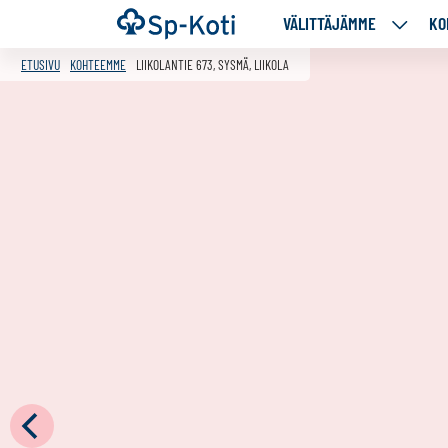
Siirry
Etusivu
VÄLITTÄJÄMME
KO
VÄLITT
sisältöön
ALASIV
ETUSIVU
KOHTEEMME
LIIKOLANTIE 673, SYSMÄ, LIIKOLA