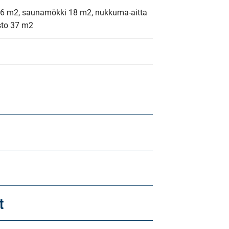
56 m2, saunamökki 18 m2, nukkuma-aitta 
asto 37 m2
t