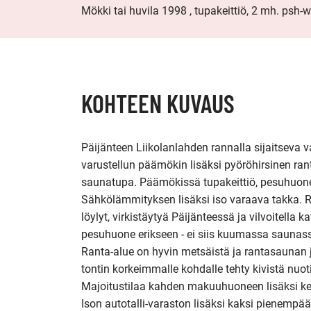
Mökki tai huvila 1998 , tupakeittiö, 2 mh. psh-w
KOHTEEN KUVAUS
Päijänteen Liikolanlahden rannalla sijaitseva 
varustellun päämökin lisäksi pyöröhirsinen ran
saunatupa. Päämökissä tupakeittiö, pesuhuone
Sähkölämmityksen lisäksi iso varaava takka. R
löylyt, virkistäytyä Päijänteessä ja vilvoitella k
pesuhuone erikseen - ei siis kuumassa saunass
Ranta-alue on hyvin metsäistä ja rantasaunan 
tontin korkeimmalle kohdalle tehty kivistä nuoti
Majoitustilaa kahden makuuhuoneen lisäksi ke
Ison autotalli-varaston lisäksi kaksi pienempää