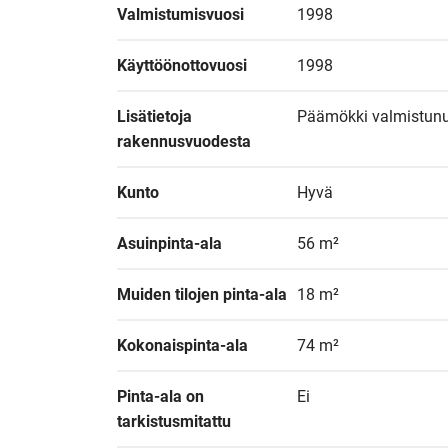
Valmistumisvuosi
1998
Käyttöönottovuosi
1998
Lisätietoja 
Päämökki valmistunu
rakennusvuodesta
Kunto
Hyvä
Asuinpinta-ala
56 m²
Muiden tilojen pinta-ala
18 m²
Kokonaispinta-ala
74 m²
Pinta-ala on 
Ei
tarkistusmitattu