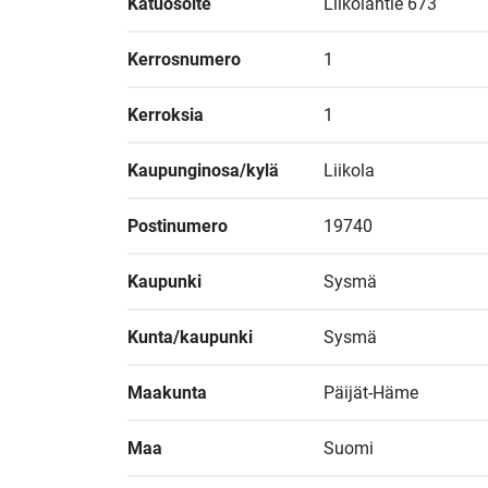
Katuosoite
Liikolantie 673
Kerrosnumero
1
Kerroksia
1
Kaupunginosa/kylä
Liikola
Postinumero
19740
Kaupunki
Sysmä
Kunta/kaupunki
Sysmä
Maakunta
Päijät-Häme
Maa
Suomi