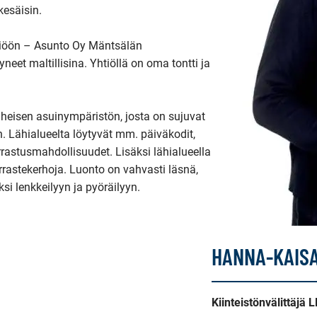
esäisin.

iöön – Asunto Oy Mäntsälän 
et maltillisina. Yhtiöllä on oma tontti ja 
eisen asuinympäristön, josta on sujuvat 
. Lähialueelta löytyvät mm. päiväkodit, 
rrastusmahdollisuudet. Lisäksi lähialueella 
rrastekerhoja. Luonto on vahvasti läsnä, 
i lenkkeilyyn ja pyöräilyyn.

HANNA-KAIS
Kiinteistönvälittäjä L