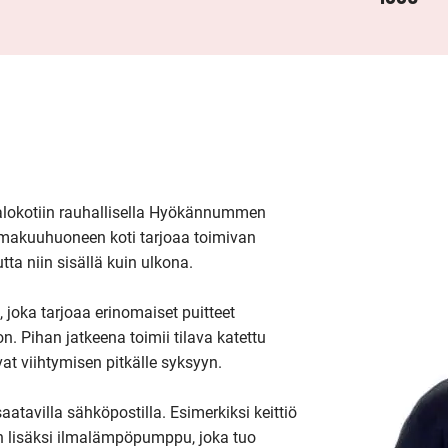
alokotiin rauhallisella Hyökännummen 
makuuhuoneen koti tarjoaa toimivan 
 niin sisällä kuin ulkona.

joka tarjoaa erinomaiset puitteet 
n. Pihan jatkeena toimii tilava katettu 
vat viihtymisen pitkälle syksyyn. 

atavilla sähköpostilla. Esimerkiksi keittiö 
 lisäksi ilmalämpöpumppu, joka tuo 