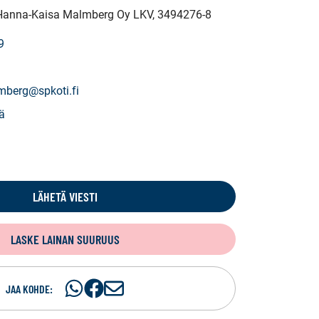
 Hanna-Kaisa Malmberg Oy LKV
, 3494276-8
9
mberg@spkoti.fi
ä
LÄHETÄ VIESTI
LASKE LAINAN SUURUUS
Jaa
Jaa
J
JAA KOHDE:
WhatsApissa
Facebookissa
a