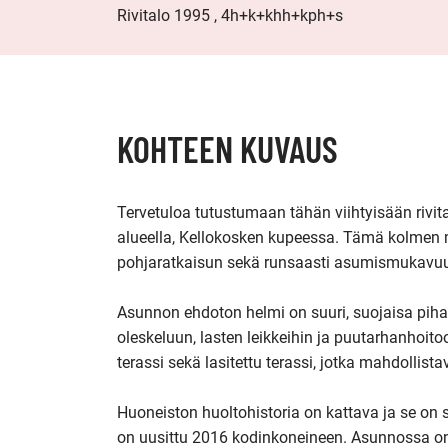
Rivitalo 1995 , 4h+k+khh+kph+s
KOHTEEN KUVAUS
Tervetuloa tutustumaan tähän viihtyisään rivit
alueella, Kellokosken kupeessa. Tämä kolmen 
pohjaratkaisun sekä runsaasti asumismukavuutta
Asunnon ehdoton helmi on suuri, suojaisa piha, 
oleskeluun, lasten leikkeihin ja puutarhanhoitoo
terassi sekä lasitettu terassi, jotka mahdollista
Huoneiston huoltohistoria on kattava ja se on sa
on uusittu 2016 kodinkoneineen. Asunnossa on