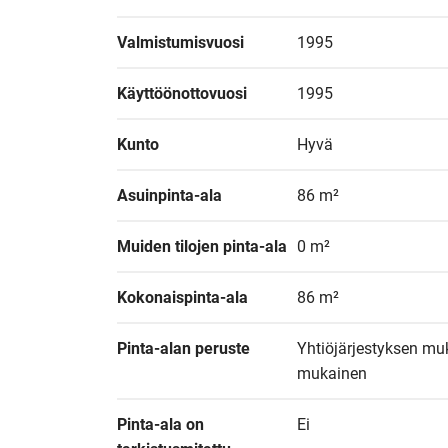
Valmistumisvuosi
1995
Käyttöönottovuosi
1995
Kunto
Hyvä
Asuinpinta-ala
86 m²
Muiden tilojen pinta-ala
0 m²
Kokonaispinta-ala
86 m²
Pinta-alan peruste
Yhtiöjärjestyksen muk
mukainen
Pinta-ala on 
Ei