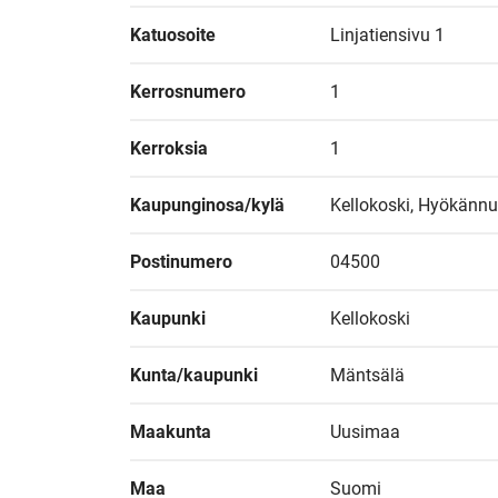
Katuosoite
Linjatiensivu 1
Kerrosnumero
1
Kerroksia
1
Kaupunginosa/kylä
Kellokoski, Hyökän
Postinumero
04500
Kaupunki
Kellokoski
Kunta/kaupunki
Mäntsälä
Maakunta
Uusimaa
Maa
Suomi