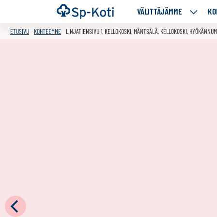
Siirry
Etusivu
VÄLITTÄJÄMME
KO
VÄLITT
sisältöön
ALASIV
ETUSIVU
KOHTEEMME
LINJATIENSIVU 1, KELLOKOSKI, MÄNTSÄLÄ, KELLOKOSKI, HYÖKÄNNUM