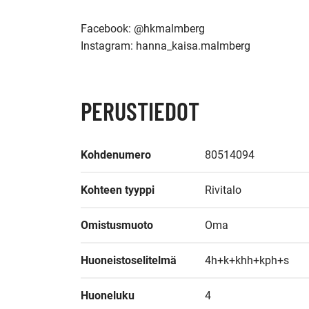
Facebook: @hkmalmberg

PERUSTIEDOT
Kohdenumero
80514094
Kohteen tyyppi
Rivitalo
Omistusmuoto
Oma
Huoneistoselitelmä
4h+k+khh+kph+s
Huoneluku
4