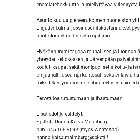
energiatehokkuutta ja miellyttävää viilennystä k
Asunto kuuluu pieneen, kolmen huoneiston yht
Linjatienkulma, jossa asumiskustannukset pysyne
huoltotoimet on hoidettu ajallaan. 

Hyökännummi tarjoaa rauhallisen ja luonnonläh
yhteydet Kellokosken ja Järvenpään palveluihin
koulut, kaupat sekä monipuoliset ulkoilu- ja ha
on jäähalli, useampi kuntosali sekä erilaisia ha
mikä tekee ympäristöstä ihanteellisen esimerkiks
Tervetuloa tutustumaan ja ihastumaan!

Lisätiedot ja esittelyt:

Sp-Koti, Hanna-Kaisa Malmberg

puh. 045 168 9699 (myös WhatsApp)

hanna-kaisa.malmberg@spkoti.fi
