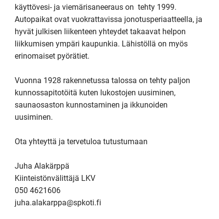
käyttövesi- ja viemärisaneeraus on  tehty 1999.  
Autopaikat ovat vuokrattavissa jonotusperiaatteella, ja 
hyvät julkisen liikenteen yhteydet takaavat helpon 
liikkumisen ympäri kaupunkia. Lähistöllä on myös 
erinomaiset pyörätiet.

Vuonna 1928 rakennetussa talossa on tehty paljon 
kunnossapitotöitä kuten lukostojen uusiminen, 
saunaosaston kunnostaminen ja ikkunoiden 
uusiminen.

Ota yhteyttä ja tervetuloa tutustumaan

Juha Alakärppä

Kiinteistönvälittäjä LKV

050 4621606

juha.alakarppa@spkoti.fi