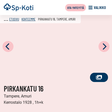
Siirry
Etusivu
VALIKKO
OTA YHTEYTTÄ
sisältöön
ETUSIVU
KOHTEEMME
PIRKANKATU 16, TAMPERE, AMURI
KATSO
PIRKANKATU 16
KAIKKI
KUVAT
Tampere, Amuri
Kerrostalo 1928 , 1h+k