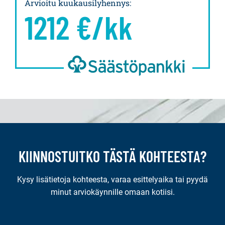
Arvioitu kuukausilyhennys
:
1212
€/kk
KIINNOSTUITKO TÄSTÄ KOHTEESTA?
Kysy lisätietoja kohteesta, varaa esittelyaika tai pyydä
minut arviokäynnille omaan kotiisi.