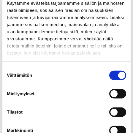
Käytämme evästeitä tarjoamamme sisällön ja mainosten
räätälöimiseen, sosiaalisen median ominaisuuksien
tukemiseen ja kävijämäärämme analysoimiseen. Lisäksi
jaamme sosiaalisen median, mainosalan ja analytiikka-
JUHA ALAKÄRPPÄ
alan kumppaneillemme tietoja siitä, miten käytät
sivustoamme. Kumppanimme voivat yhdistää näitä
tietoja muihin tietoihin, joita olet antanut heille tai joita on
Kiinteistönvälittäjä LKV
kerätty, kun olet käyttänyt heidän palvelujaan.
Sp-Koti Tampere Kipinä | Kiinteistönvälitys Tanja
Heinonen Oy LKV
, 2821540-9
Suostumuksen
Välttämätön
valinta
+358 50 462 1606
WhatsApp
Mieltymykset
juha.alakarppa@spkoti.fi
Sp-Koti Ylöjärvi Kipinä
Tilastot
Sp-Koti Orivesi Kipinä
Sp-Koti Tampere Kipinä
Markkinointi