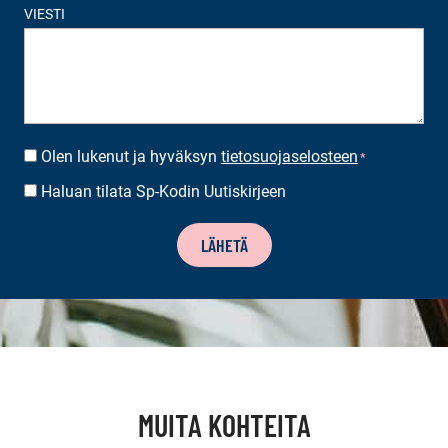
VIESTI
Olen lukenut ja hyväksyn
tietosuojaselosteen
SUOSTUMUS
*
*
Haluan tilata Sp-Kodin Uutiskirjeen
UUTISKIRJEEN
TILAUS
LÄHETÄ
MUITA KOHTEITA