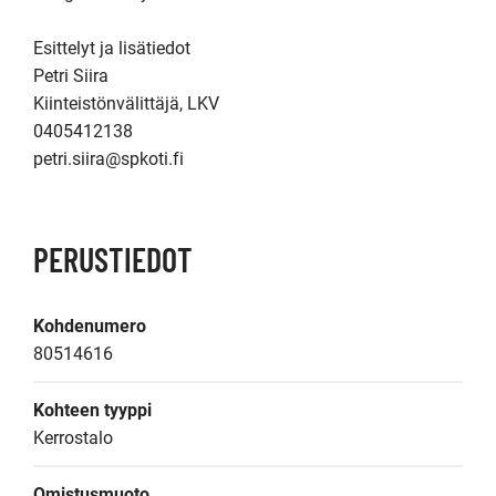
Esittelyt ja lisätiedot

Petri Siira

Kiinteistönvälittäjä, LKV

0405412138

petri.siira@spkoti.fi
PERUSTIEDOT
Kohdenumero
80514616
Kohteen tyyppi
Kerrostalo
Omistusmuoto