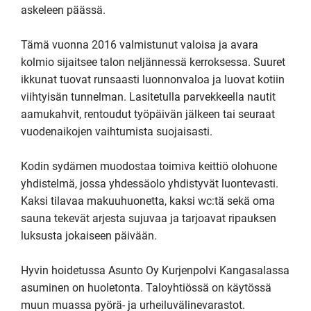
askeleen päässä.

Tämä vuonna 2016 valmistunut valoisa ja avara 
kolmio sijaitsee talon neljännessä kerroksessa. Suuret 
ikkunat tuovat runsaasti luonnonvaloa ja luovat kotiin 
viihtyisän tunnelman. Lasitetulla parvekkeella nautit 
aamukahvit, rentoudut työpäivän jälkeen tai seuraat 
vuodenaikojen vaihtumista suojaisasti.

Kodin sydämen muodostaa toimiva keittiö olohuone 
yhdistelmä, jossa yhdessäolo yhdistyvät luontevasti. 
Kaksi tilavaa makuuhuonetta, kaksi wc:tä sekä oma 
sauna tekevät arjesta sujuvaa ja tarjoavat ripauksen 
luksusta jokaiseen päivään.

Hyvin hoidetussa Asunto Oy Kurjenpolvi Kangasalassa 
asuminen on huoletonta. Taloyhtiössä on käytössä 
muun muassa pyörä- ja urheiluvälinevarastot.
