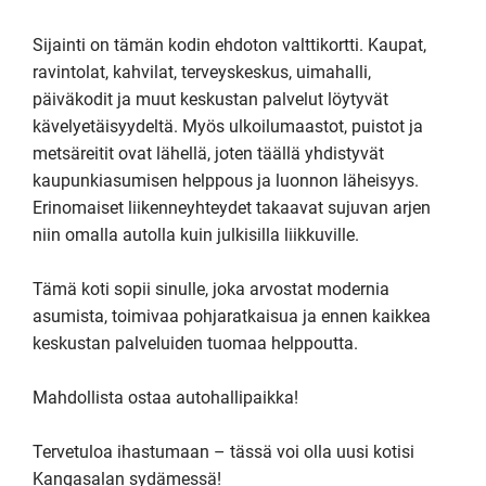
Sijainti on tämän kodin ehdoton valttikortti. Kaupat, 
ravintolat, kahvilat, terveyskeskus, uimahalli, 
päiväkodit ja muut keskustan palvelut löytyvät 
kävelyetäisyydeltä. Myös ulkoilumaastot, puistot ja 
metsäreitit ovat lähellä, joten täällä yhdistyvät 
kaupunkiasumisen helppous ja luonnon läheisyys. 
Erinomaiset liikenneyhteydet takaavat sujuvan arjen 
niin omalla autolla kuin julkisilla liikkuville.

Tämä koti sopii sinulle, joka arvostat modernia 
asumista, toimivaa pohjaratkaisua ja ennen kaikkea 
keskustan palveluiden tuomaa helppoutta.

Mahdollista ostaa autohallipaikka!

Tervetuloa ihastumaan – tässä voi olla uusi kotisi 
Kangasalan sydämessä!
