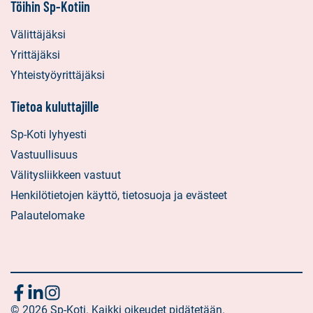
Töihin Sp-Kotiin
Välittäjäksi
Yrittäjäksi
Yhteistyöyrittäjäksi
Tietoa kuluttajille
Sp-Koti lyhyesti
Vastuullisuus
Välitysliikkeen vastuut
Henkilötietojen käyttö, tietosuoja ja evästeet
Palautelomake
Seuraa
Sosiaalinen
Sosiaalinen
Sosiaalinen
media:
© 2026 Sp-Koti. Kaikki oikeudet pidätetään.
media:
media: