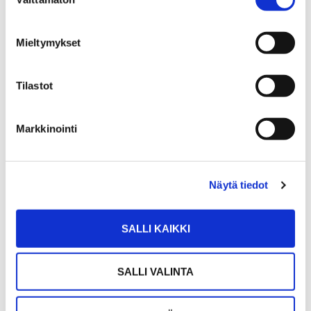
valinta
Mieltymykset
Tilastot
PETRI SIIRA
Markkinointi
Kiinteistönvälittäjä LKV
Sp-Koti Kangasala | Keyhouse Oy
, 2634013-4
Näytä tiedot
+358 40 541 2138
petri.siira@spkoti.fi
SALLI KAIKKI
Sp-Koti Kangasala
SALLI VALINTA