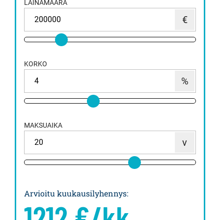
LAINAMÄÄRÄ
KORKO
MAKSUAIKA
Arvioitu kuukausilyhennys
:
1212
€/kk