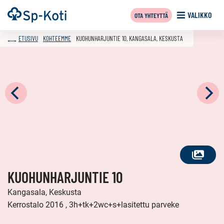
Siirry
Etusivu
VALIKKO
OTA YHTEYTTÄ
sisältöön
ETUSIVU
KOHTEEMME
KUOHUNHARJUNTIE 10, KANGASALA, KESKUSTA
KATSO
KUOHUNHARJUNTIE 10
KAIKKI
KUVAT
Kangasala, Keskusta
Kerrostalo 2016 , 3h+tk+2wc+s+lasitettu parveke