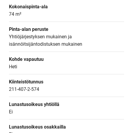
Kokonaispinta-ala
74 m²
Pinta-alan peruste
Yhtiöjärjestyksen mukainen ja 
isännöitsijäntodistuksen mukainen
Kohde vapautuu
Heti
Kiinteistötunnus
211-407-2-574
Lunastusoikeus yhtiöllä
Ei
Lunastusoikeus osakkailla