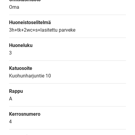
Oma
Huoneistoselitelmä
3h+tk+2wc+s+lasitettu parveke
Huoneluku
3
Katuosoite
Kuohunharjuntie 10
Rappu
A
Kerrosnumero
4