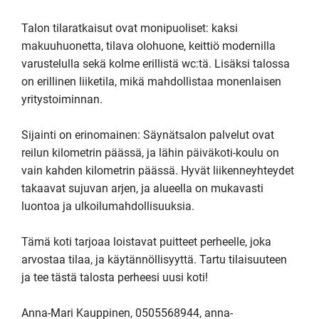
Talon tilaratkaisut ovat monipuoliset: kaksi 
makuuhuonetta, tilava olohuone, keittiö modernilla 
varustelulla sekä kolme erillistä wc:tä. Lisäksi talossa 
on erillinen liiketila, mikä mahdollistaa monenlaisen 
yritystoiminnan.

Sijainti on erinomainen: Säynätsalon palvelut ovat 
reilun kilometrin päässä, ja lähin päiväkoti-koulu on 
vain kahden kilometrin päässä. Hyvät liikenneyhteydet 
takaavat sujuvan arjen, ja alueella on mukavasti 
luontoa ja ulkoilumahdollisuuksia.

Tämä koti tarjoaa loistavat puitteet perheelle, joka 
arvostaa tilaa, ja käytännöllisyyttä. Tartu tilaisuuteen 
ja tee tästä talosta perheesi uusi koti!

Anna-Mari Kauppinen, 0505568944, anna-