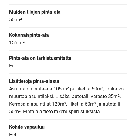
Muiden tilojen pinta-ala
50 m²
Kokonaispinta-ala
155 m²
Pinta-ala on tarkistusmitattu
Ei
Lisätietoja pinta-alasta
Asuintalon pinta-ala 105 m² ja liiketila 50m², jonka voi 
muuttaa asuintilaksi. Lisäksi autotalli-varasto 35m².

Kerrosala asuintilat 120m², liiketila 60m² ja autotalli 
50m². Pinta-ala tieto rakenuspiirustuksista.
Kohde vapautuu
Heti