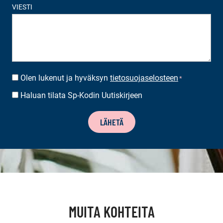
VIESTI
Olen lukenut ja hyväksyn
tietosuojaselosteen
SUOSTUMUS
*
*
Haluan tilata Sp-Kodin Uutiskirjeen
UUTISKIRJEEN
TILAUS
LÄHETÄ
MUITA KOHTEITA