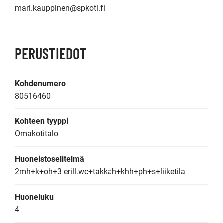
mari.kauppinen@spkoti.fi
PERUSTIEDOT
Kohdenumero
80516460
Kohteen tyyppi
Omakotitalo
Huoneistoselitelmä
2mh+k+oh+3 erill.wc+takkah+khh+ph+s+liiketila
Huoneluku
4