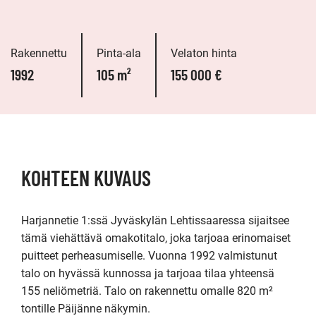
Rakennettu
Pinta-ala
Velaton hinta
1992
105 m²
155 000 €
KOHTEEN KUVAUS
Harjannetie 1:ssä Jyväskylän Lehtissaaressa sijaitsee 
tämä viehättävä omakotitalo, joka tarjoaa erinomaiset 
puitteet perheasumiselle. Vuonna 1992 valmistunut 
talo on hyvässä kunnossa ja tarjoaa tilaa yhteensä 
155 neliömetriä. Talo on rakennettu omalle 820 m² 
tontille Päijänne näkymin.
