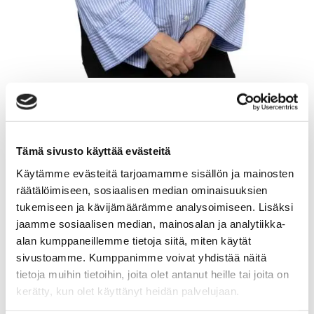
ANNA-MARI KAUPPINEN
Myyntineuvottelija, KiLAT
Tämä sivusto käyttää evästeitä
Käytämme evästeitä tarjoamamme sisällön ja mainosten
Sp-Koti Muurame Kipinä | Kiinteistönvälitys Tanja
räätälöimiseen, sosiaalisen median ominaisuuksien
Heinonen Oy LKV
, 2821540-9
tukemiseen ja kävijämäärämme analysoimiseen. Lisäksi
jaamme sosiaalisen median, mainosalan ja analytiikka-
+358 50 556 8944
alan kumppaneillemme tietoja siitä, miten käytät
WhatsApp
sivustoamme. Kumppanimme voivat yhdistää näitä
anna-mari.kauppinen@spkoti.fi
tietoja muihin tietoihin, joita olet antanut heille tai joita on
kerätty, kun olet käyttänyt heidän palvelujaan.
Sp-Koti Muurame Kipinä