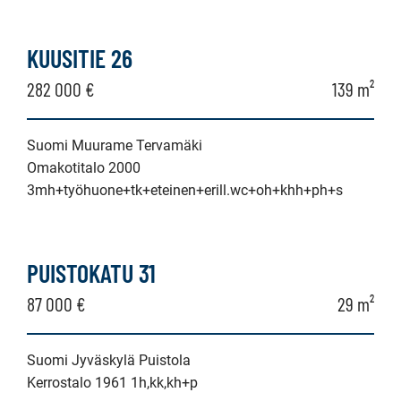
KUUSITIE 26
282 000 €
139 m²
Suomi Muurame Tervamäki
Omakotitalo 2000
3mh+työhuone+tk+eteinen+erill.wc+oh+khh+ph+s
PUISTOKATU 31
87 000 €
29 m²
Suomi Jyväskylä Puistola
Kerrostalo 1961 1h,kk,kh+p