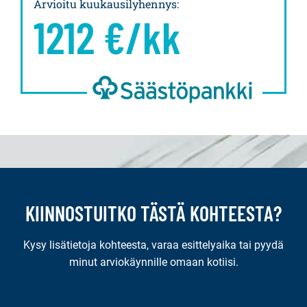
Arvioitu kuukausilyhennys
:
1212
€/kk
KIINNOSTUITKO TÄSTÄ KOHTEESTA?
Kysy lisätietoja kohteesta, varaa esittelyaika tai pyydä
minut arviokäynnille omaan kotiisi.