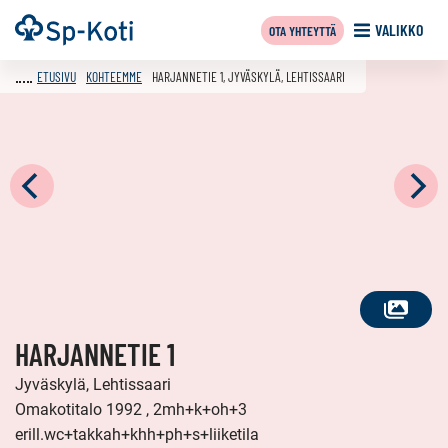
Siirry
Etusivu
VALIKKO
OTA YHTEYTTÄ
sisältöön
ETUSIVU
KOHTEEMME
HARJANNETIE 1, JYVÄSKYLÄ, LEHTISSAARI
KATSO
HARJANNETIE 1
KAIKKI
KUVAT
Jyväskylä, Lehtissaari
Omakotitalo 1992 , 2mh+k+oh+3
erill.wc+takkah+khh+ph+s+liiketila