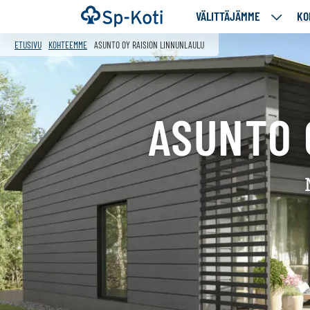
Siirry
Etusivu
VÄLITTÄJÄMME
KO
VÄLITT
sisältöön
ALASIV
ETUSIVU
KOHTEEMME
ASUNTO OY RAISION LINNUNLAULU
ASUNTO 