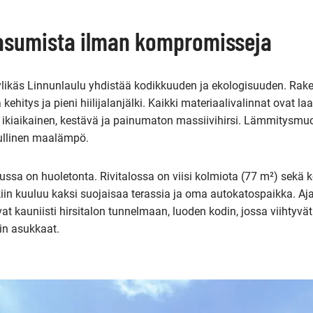
 asumista ilman kompromisseja
yylikäs Linnunlaulu yhdistää kodikkuuden ja ekologisuuden. Ra
ehitys ja pieni hiilijalanjälki. Kaikki materiaalivalinnat ovat la
n ikiaikainen, kestävä ja painumaton massiivihirsi. Lämmitysmu
ullinen maalämpö.
sa on huoletonta. Rivitalossa on viisi kolmiota (77 m²) sekä k
kkiin kuuluu kaksi suojaisaa terassia ja oma autokatospaikka. A
at kauniisti hirsitalon tunnelmaan, luoden kodin, jossa viihtyvät
in asukkaat.