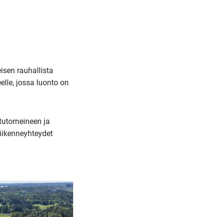
isen rauhallista
elle, jossa luonto on
tutorneineen ja
liikenneyhteydet