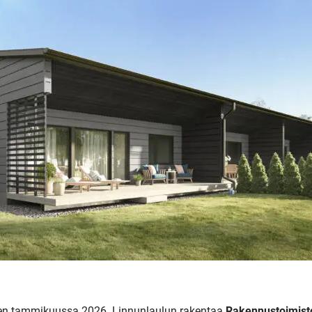
nen tammikuussa 2026. Linnunlaulun rakentaa
Rakennustoimis