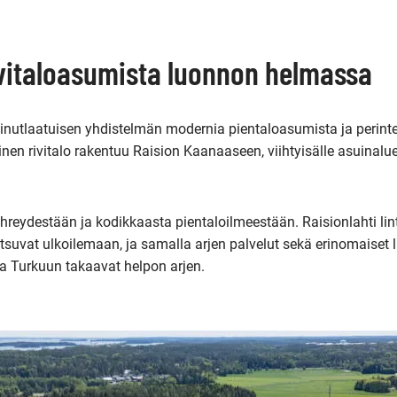
vitaloasumista luonnon helmassa
inutlaatuisen yhdistelmän modernia pientaloasumista ja perinte
inen rivitalo rakentuu Raision Kaanaaseen, viihtyisälle asuinalue
reydestään ja kodikkaasta pientaloilmeestään. Raisionlahti lin
 kutsuvat ulkoilemaan, ja samalla arjen palvelut sekä erinomaiset 
ja Turkuun takaavat helpon arjen.