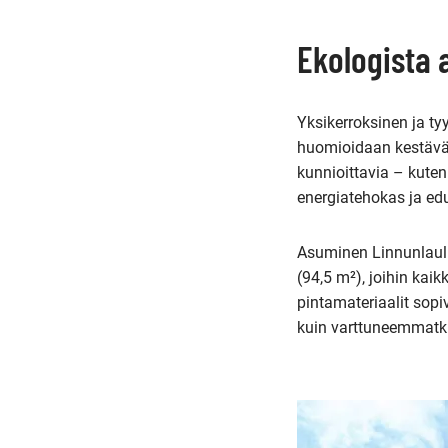
Ekologista
Yksikerroksinen ja t
huomioidaan kestävä k
kunnioittavia – kute
energiatehokas ja ed
Asuminen Linnunlaulus
(94,5 m²), joihin kai
pintamateriaalit sopiv
kuin varttuneemmatk