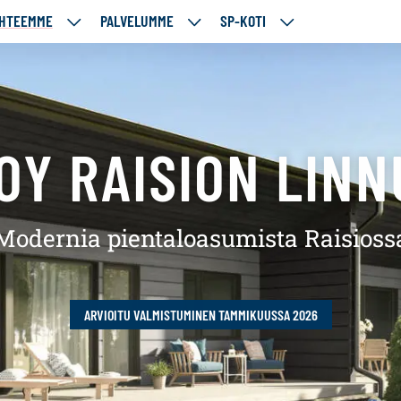
HTEEMME
PALVELUMME
SP-KOTI
ÄJÄMME
KOHTEEMME
PALVELUMME
SP-
UT
ALASIVUT
ALASIVUT
KOTI
f
ALASIVUT
OY RAISION LIN
Modernia pientaloasumista Raisioss
ARVIOITU VALMISTUMINEN TAMMIKUUSSA 2026