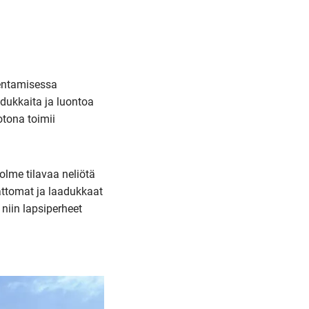
kentamisessa
adukkaita ja luontoa
otona toimii
olme tilavaa neliötä
jattomat ja laadukkaat
 niin lapsiperheet