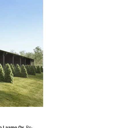
to Laamo Oy
. Rs-