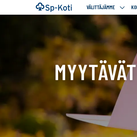
Siirry
Etusivu
VÄLITTÄJÄMME
KO
VÄLITT
sisältöön
ALASIV
MYYTÄVÄT
Tällä
sivulla
näytetään