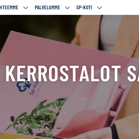
HTEEMME
PALVELUMME
SP-KOTI
ÄJÄMME
KOHTEEMME
PALVELUMME
SP-
UT
ALASIVUT
ALASIVUT
KOTI
ALASIVUT
 KERROSTALOT 