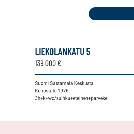
seuraavat
kohteet:
kerrostalo,
luhtitalo
LIEKOLANKATU 5
139 000 €
Suomi Sastamala Keskusta
Kerrostalo 1976
3h+k+wc/suihku+eteinen+parveke