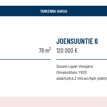
TARKENNA HAKUA
JOENSUUNTIE 6
78 m²
120 000 €
Suomi Liperi Viinijärvi
Omakotitalo 1920
alakrt;oh,k,2 mh,wc/kph yläkrt