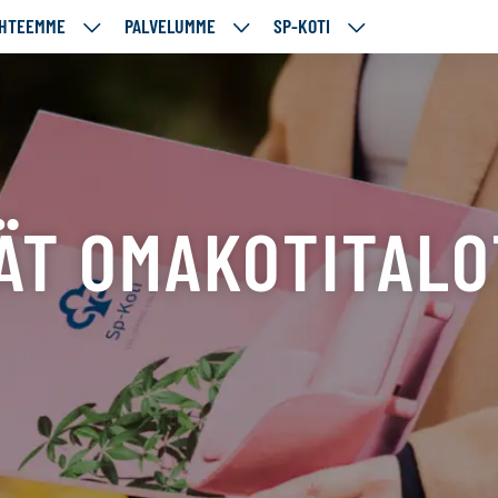
HTEEMME
PALVELUMME
SP-KOTI
ÄJÄMME
KOHTEEMME
PALVELUMME
SP-
UT
ALASIVUT
ALASIVUT
KOTI
ALASIVUT
ÄT OMAKOTITALOT