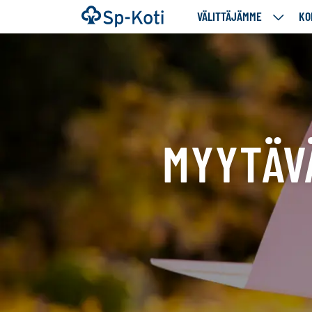
Siirry
Etusivu
VÄLITTÄJÄMME
KO
VÄLITT
sisältöön
ALASIV
MYYTÄV
Tällä
sivulla
näytetään