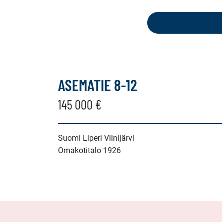
seuraavat
kohteet:
omakotitalo,
erillistalo,
ASEMATIE 8-12
maatila
145 000 €
Suomi Liperi Viinijärvi
Omakotitalo 1926