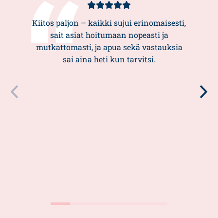
Asiakasarvio
5/5
Kiitos paljon – kaikki sujui erinomaisesti,
sait asiat hoitumaan nopeasti ja
mutkattomasti, ja apua sekä vastauksia
sai aina heti kun tarvitsi.