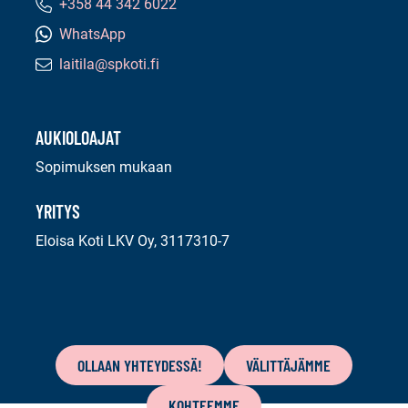
+358 44 342 6022
Puhelinnumero:
WhatsApp
laitila@spkoti.fi
Sähköpostiosoite:
AUKIOLOAJAT
Sopimuksen mukaan
YRITYS
Eloisa Koti LKV Oy, 3117310-7
Tämän
sivun
OLLAAN YHTEYDESSÄ!
VÄLITTÄJÄMME
sisältö
KOHTEEMME