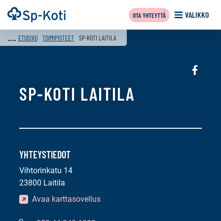
Siirry
Etusivu
VALIKKO
OTA YHTEYTTÄ
sisältöön
ETUSIVU
TOIMIPISTEET
SP-KOTI LAITILA
Sosiaali
media:
SP-KOTI LAITILA
faceboo
YHTEYSTIEDOT
Vihtorinkatu 14
23800 Laitila
Avaa karttasovellus