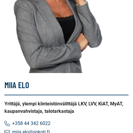
MIIA ELO
Yrittäjä, ylempi kiinteistönvälittäjä LKV, LVV, KiAT, MyAT,
kaupanvahvistaja, talotarkastaja
+358 44 342 6022
miia.elo@spkoti.fi