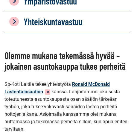
Ympäristövastuu
Yhteiskuntavastuu
Olemme mukana tekemässä hyvää –
jokainen asuntokauppa tukee perheitä
Sp-Koti Laitila tekee yhteistyötä
Ronald McDonald
(Siirryt
Lastentalosäätiön
kanssa. Lahjoitamme jokaisesta
toiseen
toteutuneesta asuntokaupasta osan säätiön tärkeään
palveluun)
työhön, joka tukee vakavasti sairaiden lasten perheitä
hoitojen aikana. Asioimalla kanssamme olet mukana
auttamassa ja tukemassa perheitä silloin, kun apua eniten
tarvitaan.