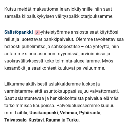
Kutsu meidät maksuttomalle arviokäynnille, niin saat
samalla kilpailukykyisen välityspalkkiotarjouksemme.
(Siirryt
Säästöpankki
-yhteistyömme ansiosta saat käyttöösi
toiseen
reilut ja luotettavat pankkipalvelut
.
Olemme tavoitettavissa
palveluun)
helposti puhelimitse ja sähköpostitse – ota yhteyttä, niin
autamme sinua asunnon myynnissä, arvioinnissa ja
vuokravälityksessä koko toiminta-alueellamme. Myös
kesämökit ja saarikohteet kuuluvat palveluumme.
Liikumme aktiivisesti asiakkaidemme luokse ja
varmistamme, että asuntokauppasi sujuu vaivattomasti.
Saat asiantuntevaa ja henkilökohtaista palvelua elämäsi
tärkeimmissä kaupoissa. Palvelualueeseemme kuuluu
mm.
Laitila
,
Uusikaupunki
,
Vehmaa
,
Pyhäranta
,
Taivassalo
,
Kustavi
,
Rauma
ja
Turku
.