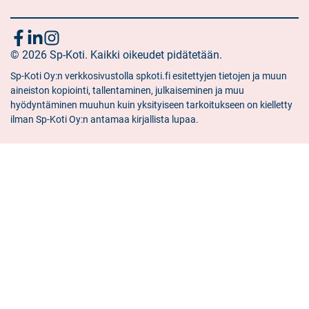
Seuraa
Sosiaalinen
Sosiaalinen
Sosiaalinen
media:
© 2026 Sp-Koti. Kaikki oikeudet pidätetään.
media:
media:
meitä
facebook
linkedin
instagram
Sp-Koti Oy:n verkkosivustolla spkoti.fi esitettyjen tietojen ja muun
aineiston kopiointi, tallentaminen, julkaiseminen ja muu
hyödyntäminen muuhun kuin yksityiseen tarkoitukseen on kielletty
ilman Sp-Koti Oy:n antamaa kirjallista lupaa.