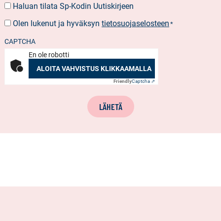
Haluan tilata Sp-Kodin Uutiskirjeen
UUTISKIRJEEN
TILAUS
Olen lukenut ja hyväksyn
tietosuojaselosteen
SUOSTUMUS
*
*
CAPTCHA
En ole robotti
ALOITA VAHVISTUS KLIKKAAMALLA
Friendly
Captcha ⇗
LÄHETÄ