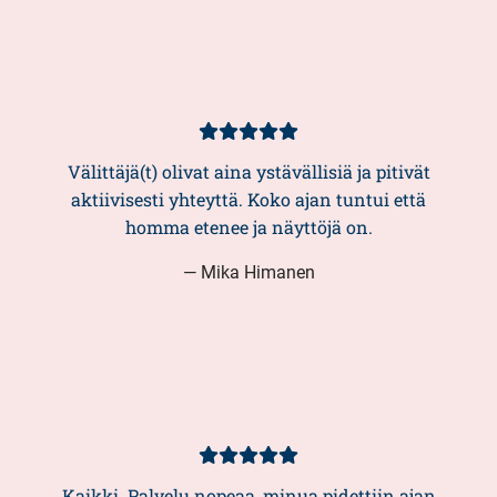
Asiakasarvio
5/5
Välittäjä(t) olivat aina ystävällisiä ja pitivät
aktiivisesti yhteyttä. Koko ajan tuntui että
homma etenee ja näyttöjä on.
— Mika Himanen
Asiakasarvio
5/5
Kaikki. Palvelu nopeaa, minua pidettiin ajan