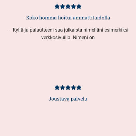
Asiakasarvio
5/5
Koko homma hoitui ammattitaidolla
— Kyllä ja palautteeni saa julkaista nimelläni esimerkiksi
verkkosivuilla. Nimeni on
Asiakasarvio
5/5
Joustava palvelu