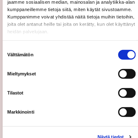
jaamme sosiaalisen median, mainosalan ja analytiikka-alan
Asiakasarvio
kumppaneillemme tietoja siitä, miten käytät sivustoamme.
5/5
Kumppanimme voivat yhdistää näitä tietoja muihin tietoihin,
Viestintä sujui hyvin
joita olet antanut heille tai joita on kerätty, kun olet käyttänyt
heidän palvelujaan.
Suostumuksen
Välttämätön
valinta
Mieltymykset
Asiakasarvio
5/5
Kaikki hoitui hienosti 😁👏
Tilastot
Markkinointi
Näytä tiedot