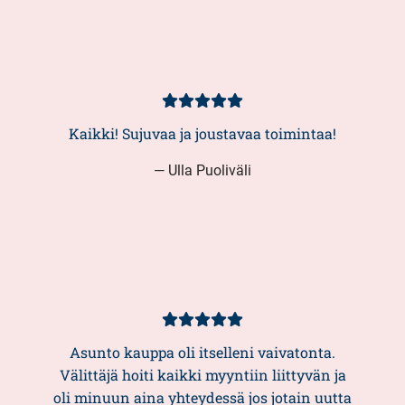
Asiakasarvio
5/5
Kaikki! Sujuvaa ja joustavaa toimintaa!
— Ulla Puoliväli
Asiakasarvio
5/5
Asunto kauppa oli itselleni vaivatonta.
Välittäjä hoiti kaikki myyntiin liittyvän ja
oli minuun aina yhteydessä jos jotain uutta