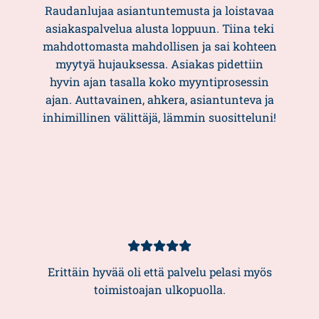
5/5
Raudanlujaa asiantuntemusta ja loistavaa
asiakaspalvelua alusta loppuun. Tiina teki
mahdottomasta mahdollisen ja sai kohteen
myytyä hujauksessa. Asiakas pidettiin
hyvin ajan tasalla koko myyntiprosessin
ajan. Auttavainen, ahkera, asiantunteva ja
inhimillinen välittäjä, lämmin suositteluni!
Asiakasarvio
5/5
Erittäin hyvää oli että palvelu pelasi myös
toimistoajan ulkopuolla.