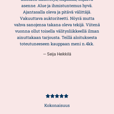
asenne. Alue ja ihmistuntemus hyvä.
Ajantasalla oleva ja pitävä välittäjä.
Vakuuttava auktoriteetti. Nöyrä mutta
vahva sanojensa takana oleva tekijä. Viitenä
vuonna ollut toisella välitysliikkeellä ilman
ainuttakaan tarjousta. Teillä aloituksesta
toteutuneeseen kauppaan meni n.4kk.
— Seija Heikkilä
Asiakasarvio
5/5
Kokonaisuus