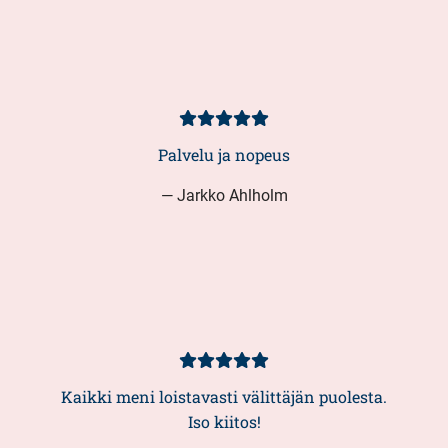
Asiakasarvio
5/5
Palvelu ja nopeus
— Jarkko Ahlholm
Asiakasarvio
5/5
Kaikki meni loistavasti välittäjän puolesta.
Iso kiitos!