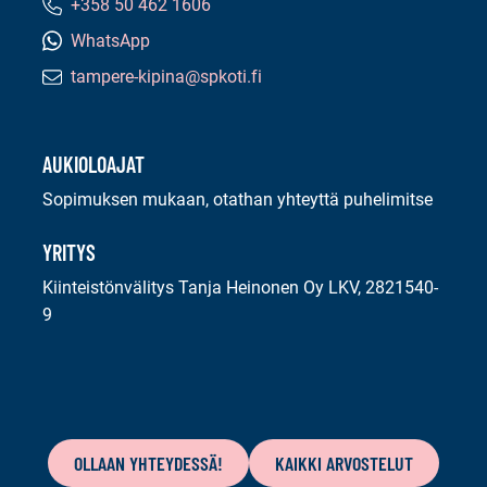
+358 50 462 1606
Puhelinnumero:
WhatsApp
tampere-kipina@spkoti.fi
Sähköpostiosoite:
AUKIOLOAJAT
Sopimuksen mukaan, otathan yhteyttä puhelimitse
YRITYS
Kiinteistönvälitys Tanja Heinonen Oy LKV, 2821540-
9
Tämän
sivun
OLLAAN YHTEYDESSÄ!
KAIKKI ARVOSTELUT