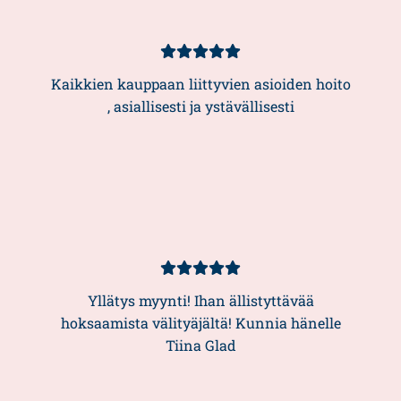
Asiakasarvio
5/5
Kaikkien kauppaan liittyvien asioiden hoito
, asiallisesti ja ystävällisesti
Asiakasarvio
5/5
Yllätys myynti! Ihan ällistyttävää
hoksaamista välityäjältä! Kunnia hänelle
Tiina Glad