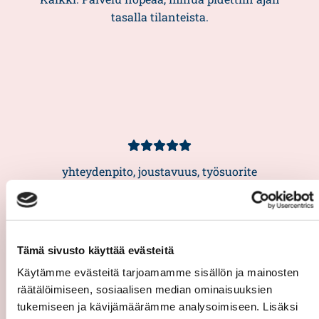
tasalla tilanteista.
Asiakasarvio
5/5
yhteydenpito, joustavuus, työsuorite
— Kyllä ja palautteeni saa julkaista nimelläni esimerkiksi
verkkosivuilla. Nimeni on
Tämä sivusto käyttää evästeitä
Käytämme evästeitä tarjoamamme sisällön ja mainosten
räätälöimiseen, sosiaalisen median ominaisuuksien
tukemiseen ja kävijämäärämme analysoimiseen. Lisäksi