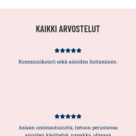
KAIKKI ARVOSTELUT
Asiakasarvio
5/5
Kommunikointi sekä asioiden hoitaminen.
Asiakasarvio
5/5
Asiaan omistautunutta, tietoon perustavaa
asioiden käsittelyä, napakka, ohjaava