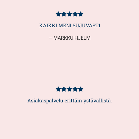
Asiakasarvio
5/5
KAIKKI MENI SUJUVASTI
— MARKKU HJELM
Asiakasarvio
5/5
Asiakaspalvelu erittäin ystävällistä.