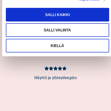
Asiakasarvio
5/5
Kaikki on toiminut hyvin ei mitään
SALLI KAIKKI
moitittavaa
— Tiina Päivinen
SALLI VALINTA
KIELLÄ
Asiakasarvio
5/5
Näyttö ja yhteydenpito