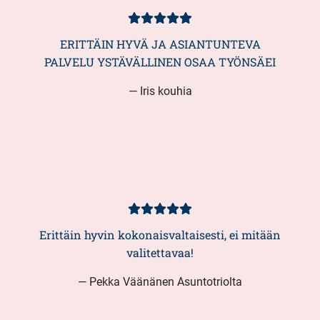
Asiakasarvio
5/5
ERITTÄIN HYVÄ JA ASIANTUNTEVA
PALVELU YSTÄVÄLLINEN OSAA TYÖNSÄEI
— Iris kouhia
Asiakasarvio
5/5
Erittäin hyvin kokonaisvaltaisesti, ei mitään
valitettavaa!
— Pekka Väänänen Asuntotriolta