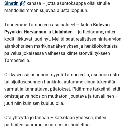
(Avautuu
Sinetin
kanssa – jotta asuntokauppa olisi sinulle
uuteen
mahdollisimman sujuvaa alusta loppuun.
ikkunaan,
Siirryt
Tunnemme Tampereen asuinalueet – kuten
Kalevan
,
toiseen
Pyynikin
,
Hervannan
ja
Lielahden
– ja tiedämme, miten
palveluun)
kodit liikkuvat juuri nyt. Meiltä saat realistisen hinta-arvion,
ajankohtaisen markkinanäkemyksen ja henkilökohtaista
palvelua jokaisessa vaiheessa kiinteistönvälitykseen
Tampereella.
Oli kyseessä asunnon myynti Tampereella, asunnon osto
tai sijoitusasunnon hankinta, autamme sinua tekemään
varmat ja kannattavat päätökset. Pidämme tärkeänä, että
omistajanvaihdos on mutkaton, joustava ja turvallinen –
juuri niin kuin sen kuuluu olla.
Ota yhteyttä jo tänään – katsotaan yhdessä, miten
parhaiten saamme asuntoasiasi hoidettua.