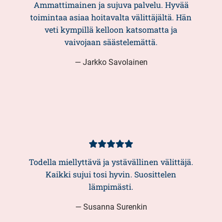
5/5
Ammattimainen ja sujuva palvelu. Hyvää
toimintaa asiaa hoitavalta välittäjältä. Hän
veti kympillä kelloon katsomatta ja
vaivojaan säästelemättä.
— Jarkko Savolainen
Asiakasarvio
5/5
Todella miellyttävä ja ystävällinen välittäjä.
Kaikki sujui tosi hyvin. Suosittelen
lämpimästi.
— Susanna Surenkin