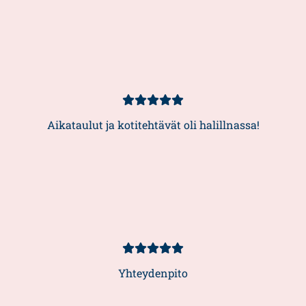
Asiakasarvio
5/5
Aikataulut ja kotitehtävät oli halillnassa!
Asiakasarvio
5/5
Yhteydenpito