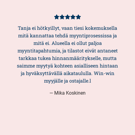
Asiakasarvio
5/5
Tanja ei hötkyillyt, vaan tiesi kokemuksella
mitä kannattaa tehdä myyntiprosessissa ja
mitä ei. Alueella ei ollut paljoa
myyntitapahtumia, ja tilastot eivät antaneet
tarkkaa tukea hinnanmääritykselle, mutta
saimme myytyä kohteen asialliseen hintaan
ja hyväksyttävällä aikataululla. Win-win
myyjälle ja ostajalle.l
— Mika Koskinen