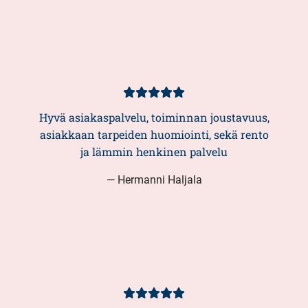
Asiakasarvio
5/5
Hyvä asiakaspalvelu, toiminnan joustavuus,
asiakkaan tarpeiden huomiointi, sekä rento
ja lämmin henkinen palvelu
— Hermanni Haljala
Asiakasarvio