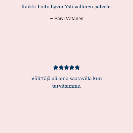
5/5
Kaikki hoitu hyvin.Ystövällinen palvelu.
— Päivi Vatanen
Asiakasarvio
5/5
Välittäjä oli aina saatavilla kun
tarvitsimme.