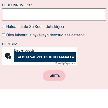
PUHELINNUMERO
*
Haluan tilata Sp-Kodin Uutiskirjeen
UUTISKIRJEEN
TILAUS
Olen lukenut ja hyväksyn
tietosuojaselosteen
SUOSTUMUS
*
*
CAPTCHA
En ole robotti
ALOITA VAHVISTUS KLIKKAAMALLA
Friendly
Captcha ⇗
LÄHETÄ