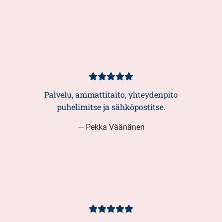
Asiakasarvio
5/5
Palvelu, ammattitaito, yhteydenpito
puhelimitse ja sähköpostitse.
— Pekka Väänänen
Asiakasarvio