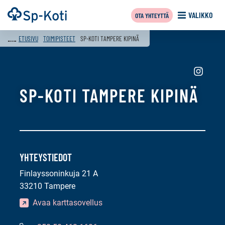
Siirry
Etusivu
VALIKKO
OTA YHTEYTTÄ
sisältöön
ETUSIVU
TOIMIPISTEET
SP-KOTI TAMPERE KIPINÄ
Sosiaali
media:
SP-KOTI TAMPERE KIPINÄ
instagra
YHTEYSTIEDOT
Finlayssoninkuja 21 A
33210 Tampere
Avaa karttasovellus