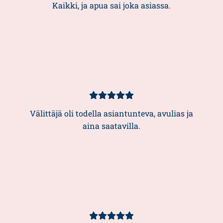
5/5
Kaikki, ja apua sai joka asiassa.
Asiakasarvio
5/5
Välittäjä oli todella asiantunteva, avulias ja
aina saatavilla.
Asiakasarvio