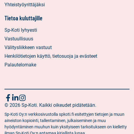
Yhteistyöyrittäjäksi
Tietoa kuluttajille
Sp-Koti lyhyesti
Vastuullisuus
Välitysliikkeen vastuut
Henkilötietojen käyttö, tietosuoja ja evästeet
Palautelomake
Seuraa
Sosiaalinen
Sosiaalinen
Sosiaalinen
media:
© 2026 Sp-Koti. Kaikki oikeudet pidätetään.
media:
media:
meitä
facebook
linkedin
instagram
Sp-Koti Oy:n verkkosivustolla spkoti.fi esitettyjen tietojen ja muun
aineiston kopiointi, tallentaminen, julkaiseminen ja muu
hyödyntäminen muuhun kuin yksityiseen tarkoitukseen on kielletty
ilman Sp-Koti Oy:n antamaa kirjallista lupaa.