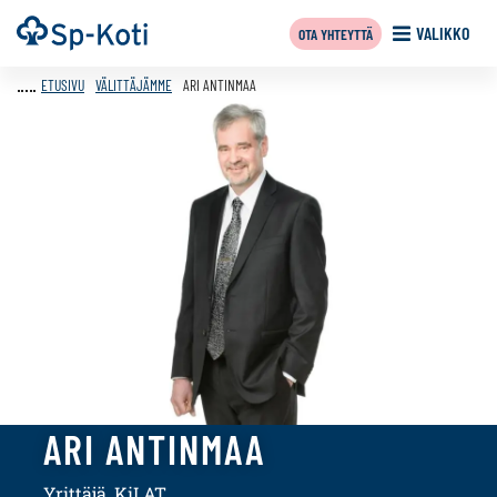
Siirry
Etusivu
VALIKKO
OTA YHTEYTTÄ
sisältöön
ETUSIVU
VÄLITTÄJÄMME
ARI ANTINMAA
ARI ANTINMAA
Yrittäjä, KiLAT