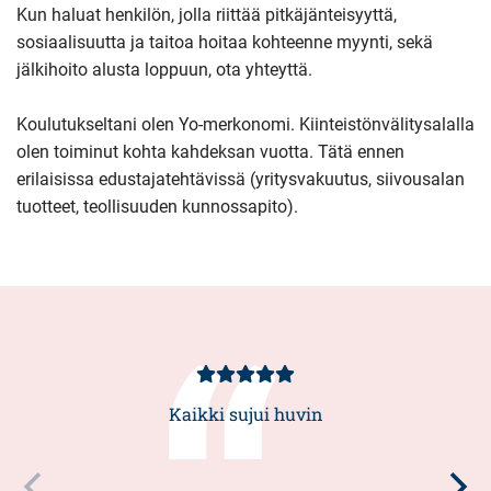
Kun haluat henkilön, jolla riittää pitkäjänteisyyttä,
sosiaalisuutta ja taitoa hoitaa kohteenne myynti, sekä
jälkihoito alusta loppuun, ota yhteyttä.
Koulutukseltani olen Yo-merkonomi. Kiinteistönvälitysalalla
olen toiminut kohta kahdeksan vuotta. Tätä ennen
erilaisissa edustajatehtävissä (yritysvakuutus, siivousalan
tuotteet, teollisuuden kunnossapito).
Asiakasarvio
5/5
Kaikki sujui huvin