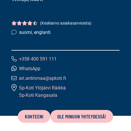
(Keskiarvo asiakasarvioista)
Asiakasarvio
4.5/5
suomi, englanti
Kielitaito:
+358 400 591 111
Puhelinnumero:
WhatsApp
ari.antinmaa@spkoti.fi
Sähköpostiosoite:
Sp-Koti Ylöjärvi Räikkä
Sp-Koti Kangasala
Tämän
sivun
KOHTEENI
OLE MINUUN YHTEYDESSÄ!
sisältö