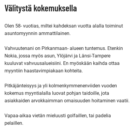
Välitystä kokemuksella
Olen 58- vuotias, miltei kahdeksan vuotta alalla toiminut
asuntomyynnin ammattilainen.
Vahvuutenani on Pirkanmaan- alueen tuntemus. Etenkin
Nokia, jossa myös asun, Ylöjärvi ja Länsi-Tampere
kuuluvat vahvuusalueisiini. En myöskään kaihda ottaa
myyntiin haastavimpiakaan kohteita.
Pitkäjänteisyys ja yli kolmenkymmenenviiden vuoden
kokemus myyntialalla luovat pohjan taidoille, jota
asiakkaiden arvokkaimman omaisuuden hoitaminen vaatii.
Vapaa-aikaa vietän mieluusti golfaillen, tai padelia
pelaillen.