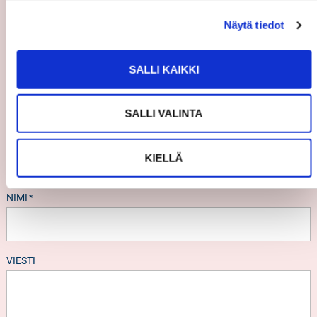
OLE MINUUN YHTEYDESSÄ!
Näytä tiedot
Autan sinua mielelläni kaikissa asuntoasioissa. Jätä
SALLI KAIKKI
yhteystietosi niin palaan asiaan.
SALLI VALINTA
"
" näyttää pakolliset kentät
*
KIELLÄ
NIMI
*
VIESTI