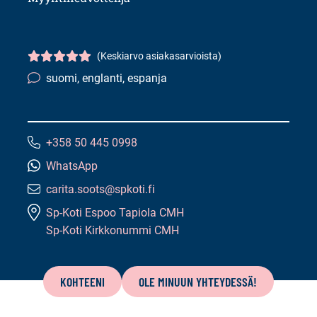
(Keskiarvo asiakasarvioista)
Asiakasarvio
5/5
suomi, englanti, espanja
Kielitaito:
+358 50 445 0998
Puhelinnumero:
WhatsApp
carita.soots@spkoti.fi
Sähköpostiosoite:
Sp-Koti Espoo Tapiola CMH
Sp-Koti Kirkkonummi CMH
Tämän
sivun
KOHTEENI
OLE MINUUN YHTEYDESSÄ!
sisältö