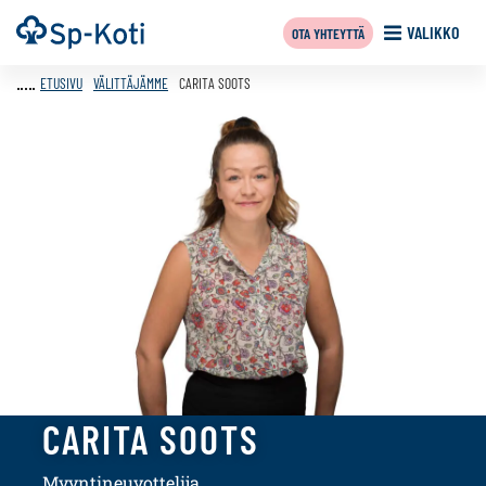
Siirry
Etusivu
VALIKKO
OTA YHTEYTTÄ
sisältöön
ETUSIVU
VÄLITTÄJÄMME
CARITA SOOTS
CARITA SOOTS
Myyntineuvottelija