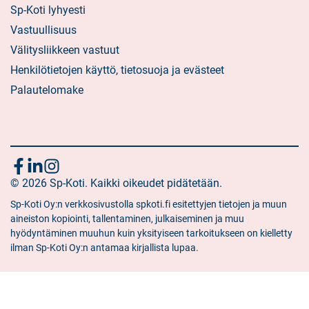
Sp-Koti lyhyesti
Vastuullisuus
Välitysliikkeen vastuut
Henkilötietojen käyttö, tietosuoja ja evästeet
Palautelomake
Seuraa
Sosiaalinen
Sosiaalinen
Sosiaalinen
media:
© 2026 Sp-Koti. Kaikki oikeudet pidätetään.
media:
media:
meitä
facebook
linkedin
instagram
Sp-Koti Oy:n verkkosivustolla spkoti.fi esitettyjen tietojen ja muun
aineiston kopiointi, tallentaminen, julkaiseminen ja muu
hyödyntäminen muuhun kuin yksityiseen tarkoitukseen on kielletty
ilman Sp-Koti Oy:n antamaa kirjallista lupaa.