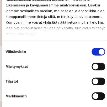
5/5
No nonsense approach. She knew the area
tukemiseen ja kävijämäärämme analysoimiseen. Lisäksi
very well and focusgroup. Great
jaamme sosiaalisen median, mainosalan ja analytiikka-alan
personality and didnt overprize the
kumppaneillemme tietoja siitä, miten käytät sivustoamme.
apartment.
Kumppanimme voivat yhdistää näitä tietoja muihin tietoihin,
joita olet antanut heille tai joita on kerätty, kun olet käyttänyt
heidän palvelujaan.
Suostumuksen
Välttämätön
valinta
KOHTEENI
Mieltymykset
Tilastot
Markkinointi