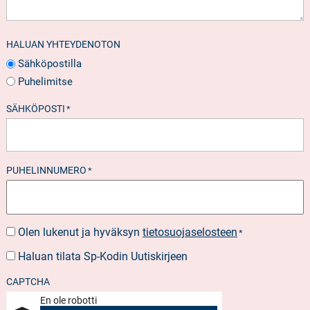
HALUAN YHTEYDENOTON
Sähköpostilla
Puhelimitse
SÄHKÖPOSTI
*
PUHELINNUMERO
*
Olen lukenut ja hyväksyn
tietosuojaselosteen
SUOSTUMUS
*
*
Haluan tilata Sp-Kodin Uutiskirjeen
UUTISKIRJEEN
TILAUS
CAPTCHA
En ole robotti