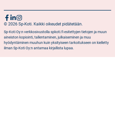
Seuraa
Sosiaalinen
Sosiaalinen
Sosiaalinen
media:
© 2026 Sp-Koti. Kaikki oikeudet pidätetään.
media:
media:
meitä
facebook
linkedin
instagram
Sp-Koti Oy:n verkkosivustolla spkoti.fi esitettyjen tietojen ja muun
aineiston kopiointi, tallentaminen, julkaiseminen ja muu
hyödyntäminen muuhun kuin yksityiseen tarkoitukseen on kielletty
ilman Sp-Koti Oy:n antamaa kirjallista lupaa.