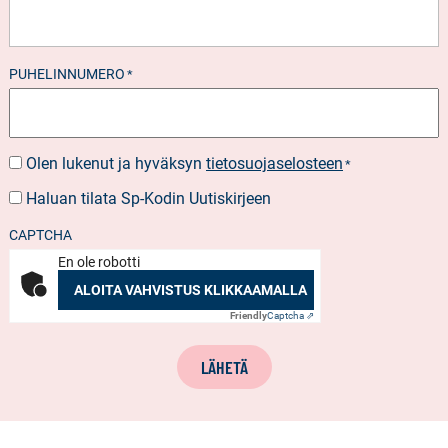
PUHELINNUMERO
*
Olen lukenut ja hyväksyn
tietosuojaselosteen
SUOSTUMUS
*
*
Haluan tilata Sp-Kodin Uutiskirjeen
UUTISKIRJEEN
TILAUS
CAPTCHA
En ole robotti
ALOITA VAHVISTUS KLIKKAAMALLA
Friendly
Captcha ⇗
LÄHETÄ