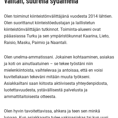
Välitän, suurella sydämellä
Olen toiminut kiinteistönvälittäjänä vuodesta 2014 lähtien.
Olen suorittanut kiinteistöedustajan ja laillistetun
kiinteistönvälittäjän tutkinnot. Toiminta-alueeni ovat
pääasiassa Turku ja sen ympäristökunnat Kaarina, Lieto,
Raisio, Masku, Paimio ja Naantali.
Olen unelma-ammatissani. Jokainen kohtaaminen, asiakas
ja koti on ainutlaatuinen – se tekee työstäni niin
mielenkiintoista, vaihtelevaa ja antoisaa, että en voisi
kuvitellakaan tekeväni mitään muuta työkseni.
Asiakkailtani saan kiitosta aktiivisesta yhteydenpidosta,
luotettavuudesta, ystävällisestä palvelusta ja
ammattitaitoisesta otteesta.
Olen hyvin tavoitettavissa, ahkera ja teen sen minkä
lupaan. Kun asiakkaasta tulee vakioasiakas tai kun uusi