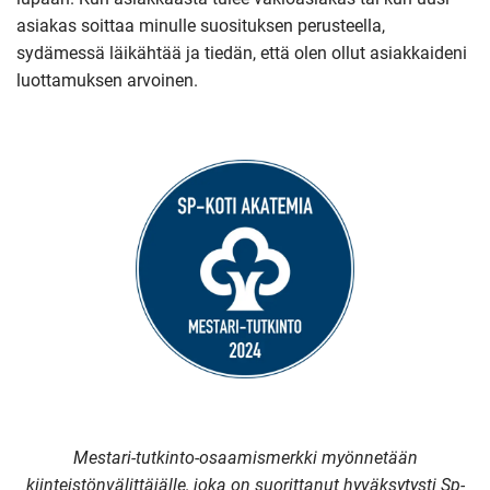
asiakas soittaa minulle suosituksen perusteella,
sydämessä läikähtää ja tiedän, että olen ollut asiakkaideni
luottamuksen arvoinen.
Mestari-tutkinto-osaamismerkki myönnetään
kiinteistönvälittäjälle, joka on suorittanut hyväksytysti Sp-