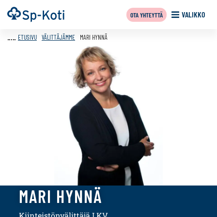
Siirry
Etusivu
VALIKKO
OTA YHTEYTTÄ
sisältöön
ETUSIVU
VÄLITTÄJÄMME
MARI HYNNÄ
MARI HYNNÄ
Kiinteistönvälittäjä LKV