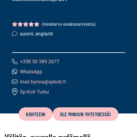
(Keskiarvo asiakasarvioista)
Asiakasarvio
5/5
suomi, englanti
Kielitaito:
+358 50 389 2677
Puhelinnumero:
WhatsApp
mari.hynna@spkoti.fi
Sähköpostiosoite:
Sp-Koti Turku
Tämän
sivun
KOHTEENI
OLE MINUUN YHTEYDESSÄ!
sisältö