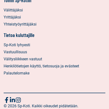
Töihin Sp-Kotiin
Välittäjäksi
Yrittäjäksi
Yhteistyöyrittäjäksi
Tietoa kuluttajille
Sp-Koti lyhyesti
Vastuullisuus
Välitysliikkeen vastuut
Henkilötietojen käyttö, tietosuoja ja evästeet
Palautelomake
Seuraa
Sosiaalinen
Sosiaalinen
Sosiaalinen
media:
© 2026 Sp-Koti. Kaikki oikeudet pidätetään.
media:
media: