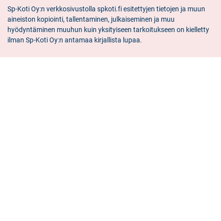
meitä
facebook
linkedin
instagram
Sp-Koti Oy:n verkkosivustolla spkoti.fi esitettyjen tietojen ja muun
aineiston kopiointi, tallentaminen, julkaiseminen ja muu
hyödyntäminen muuhun kuin yksityiseen tarkoitukseen on kielletty
ilman Sp-Koti Oy:n antamaa kirjallista lupaa.