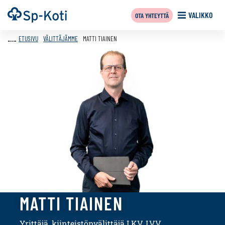
Siirry
Etusivu
VALIKKO
OTA YHTEYTTÄ
sisältöön
ETUSIVU
VÄLITTÄJÄMME
MATTI TIAINEN
MATTI TIAINEN
Yrittäjä, kiinteistönvälittäjä LKV, LVV