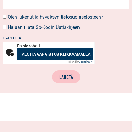
Olen lukenut ja hyväksyn
tietosuojaselosteen
SUOSTUMUS
*
*
Haluan tilata Sp-Kodin Uutiskirjeen
UUTISKIRJEEN
TILAUS
CAPTCHA
En ole robotti
ALOITA VAHVISTUS KLIKKAAMALLA
Friendly
Captcha ⇗
LÄHETÄ