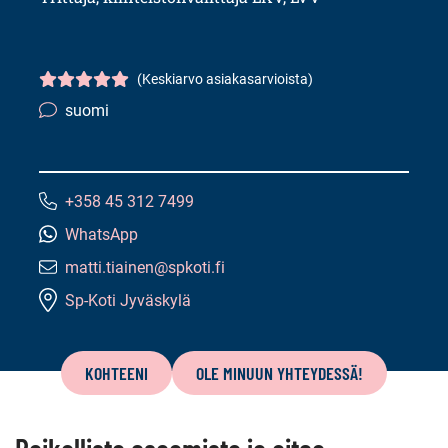
(Keskiarvo asiakasarvioista)
Asiakasarvio
5/5
suomi
Kielitaito:
+358 45 312 7499
Puhelinnumero:
WhatsApp
matti.tiainen@spkoti.fi
Sähköpostiosoite:
Sp-Koti Jyväskylä
Tämän
sivun
KOHTEENI
OLE MINUUN YHTEYDESSÄ!
sisältö