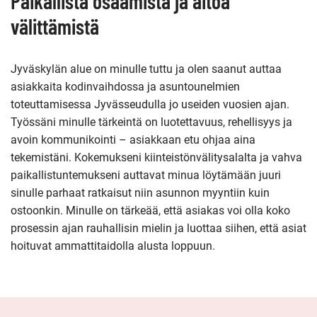
Paikallista osaamista ja aitoa
välittämistä
Jyväskylän alue on minulle tuttu ja olen saanut auttaa
asiakkaita kodinvaihdossa ja asuntounelmien
toteuttamisessa Jyvässeudulla jo useiden vuosien ajan.
Työssäni minulle tärkeintä on luotettavuus, rehellisyys ja
avoin kommunikointi – asiakkaan etu ohjaa aina
tekemistäni. Kokemukseni kiinteistönvälitysalalta ja vahva
paikallistuntemukseni auttavat minua löytämään juuri
sinulle parhaat ratkaisut niin asunnon myyntiin kuin
ostoonkin. Minulle on tärkeää, että asiakas voi olla koko
prosessin ajan rauhallisin mielin ja luottaa siihen, että asiat
hoituvat ammattitaidolla alusta loppuun.