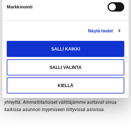
aktiivinen. ”Olen noin 20 vuotta kouluttanut
Markkinointi
kiinteistönvälittäjiä ja painotan aina sitä, että tekemistä
pitää olla, tämä on elämäntapa. Puhelin on välittäjän
tärkeä työkalu”, Pipsa Sarin kertoo.
Näytä tiedot
Asuntoesittelyissä myös kohdataan paljon asiakkaita, joille
SALLI KAIKKI
tarjotaan välittäjän palveluita. ”Kiinteistönvälitys perustuu
välittäjän ja asiakkaan luottamukseen. Joskus ilman
välittäjää tehty asuntokauppa voi tulla kalliiksi
SALLI VALINTA
kodinvaihtajalle, siksi suosittelen ammattilaisen käyttöä
asuntokaupoilla”, toteaa Markus Itkonen.
KIELLÄ
Kun asunnon ostaminen tulee ajankohtaiseksi, ota meihin
yhteyttä. Ammattitaitoiset välittäjämme auttavat sinua
kaikissa asunnon myymiseen liittyvissä asioissa.