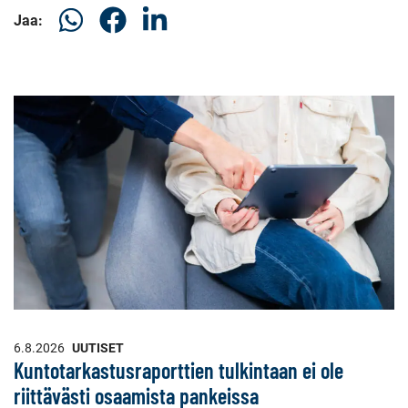
Jaa
Jaa
Jaa
Jaa:
WhatsApissa
Facebookissa
LinkedInissä
6.8.2026
UUTISET
Kuntotarkastusraporttien tulkintaan ei ole
riittävästi osaamista pankeissa