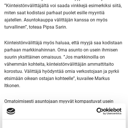
”Kiinteistönvälittäjältä voi saada vinkkejä esimerkiksi siitä,
miten saat kodistasi parhaat puolet esille myyntiä
ajatellen. Asuntokauppa välittäjän kanssa on myös
turvallinen”, toteaa Pipsa Sarin.
Kiinteistönvälittäjä myös haluaa, että myyjä saa kodistaan
parhaan markkinahinnan. Oma asunto on usein ihmisen
suurin yksittäinen omaisuus. ”Jos markkinoilla on
vähemmän kohteita, kiinteistönvälittäjän ammattitaito
korostuu. Välittäjä hyödyntää omia verkostojaan ja pyrkii
etsimään oikean ostajan kohteelle”, kuvailee Markus
Itkonen.
Omatoimisesti asuntojaan myyvät kompastuvat usein
yhteen asiaan – hinnoitteluun. ”Ammattilainen tietää
hintatason. Usein itsemyyjät hinnoittelevat asuntonsa
ylioptimistisesti”, kertoo Sarin. Jäitkö pohtimaan, että onko