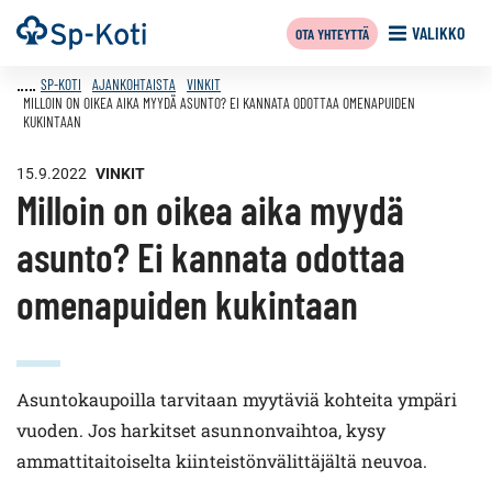
Siirry
Etusivu
VALIKKO
OTA YHTEYTTÄ
sisältöön
SP-KOTI
AJANKOHTAISTA
VINKIT
MILLOIN ON OIKEA AIKA MYYDÄ ASUNTO? EI KANNATA ODOTTAA OMENAPUIDEN
KUKINTAAN
15.9.2022
VINKIT
Milloin on oikea aika myydä
asunto? Ei kannata odottaa
omenapuiden kukintaan
Asuntokaupoilla tarvitaan myytäviä kohteita ympäri
vuoden. Jos harkitset asunnonvaihtoa, kysy
ammattitaitoiselta kiinteistönvälittäjältä neuvoa.