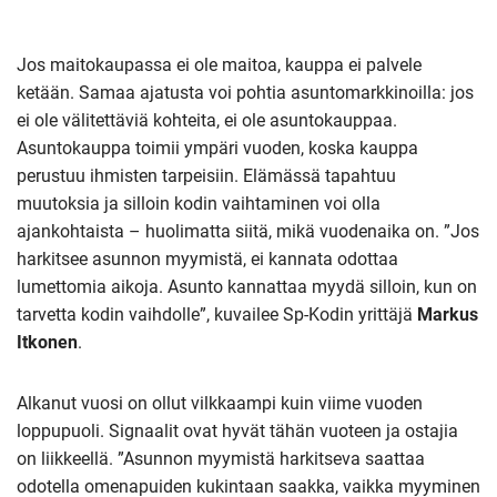
Jos maitokaupassa ei ole maitoa, kauppa ei palvele
ketään. Samaa ajatusta voi pohtia asuntomarkkinoilla: jos
ei ole välitettäviä kohteita, ei ole asuntokauppaa.
Asuntokauppa toimii ympäri vuoden, koska kauppa
perustuu ihmisten tarpeisiin. Elämässä tapahtuu
muutoksia ja silloin kodin vaihtaminen voi olla
ajankohtaista – huolimatta siitä, mikä vuodenaika on. ”Jos
harkitsee asunnon myymistä, ei kannata odottaa
lumettomia aikoja. Asunto kannattaa myydä silloin, kun on
tarvetta kodin vaihdolle”, kuvailee Sp-Kodin yrittäjä
Markus
Itkonen
.
Alkanut vuosi on ollut vilkkaampi kuin viime vuoden
loppupuoli. Signaalit ovat hyvät tähän vuoteen ja ostajia
on liikkeellä. ”Asunnon myymistä harkitseva saattaa
odotella omenapuiden kukintaan saakka, vaikka myyminen