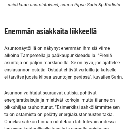
asiakkaan asumistoiveet, sanoo Pipsa Sarin Sp-Kodista.
Enemmän asiakkaita liikkeellä
Asuntonäytöillä on näkynyt enemmän ihmisiä viime
aikoina Tampereella ja pääkaupunkiseudulla. ”Pieniä
asuntoja on paljon markkinoilla. Se on hyvä, jos ajattelee
ensiasunnon ostajia. Ostajat ehtivät vertailla ja katsella –
ei tarvitse juosta kilpaa asuntojen perässä”, kuvailee Sarin.
Asunnon vaihtajat seuraavat uutisia, pohtivat
energiaratkaisuja ja miettivät korkoja, mutta tilanne on
pikkuhiljaa rauhoittunut. ”Esimerkiksi sähkölämmitteisen
talon ostamista on pelätty energiakustannusten takia.
Onneksi sähkön hinnan odotetaan lähitulevaisuudessa
laskevan kohtuulliselle tasolle ja samalla poistavan