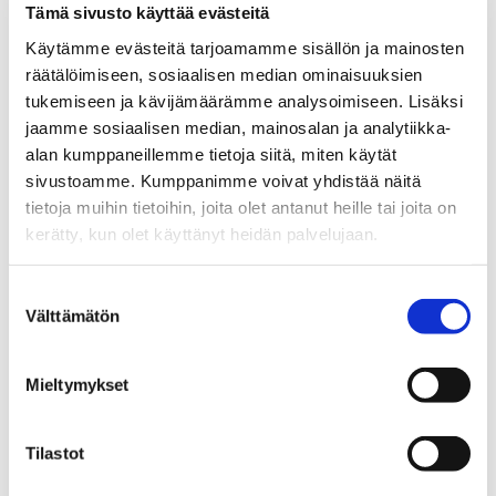
kotisi myyntikunnossa? Kiinteistönvälittäjä on hyvä
Tämä sivusto käyttää evästeitä
arvioimaan, kaipaako koti stailausta, ehostusta tai
Käytämme evästeitä tarjoamamme sisällön ja mainosten
remonttia. ”Tavoitteena on saada asiakkaalle paras
räätälöimiseen, sosiaalisen median ominaisuuksien
markkinahinta myytävästä kohteesta. Stailaus voi auttaa
tukemiseen ja kävijämäärämme analysoimiseen. Lisäksi
myynnissä, mutta joskus kunnon siivous tai vaikka vain
jaamme sosiaalisen median, mainosalan ja analytiikka-
kylpyhuoneen tehopesu riittää”, Sarin kuvailee.
alan kumppaneillemme tietoja siitä, miten käytät
sivustoamme. Kumppanimme voivat yhdistää näitä
Hyvät kuvat kohteesta sujuvoittavat asuntokauppaa.
tietoja muihin tietoihin, joita olet antanut heille tai joita on
”Valokuvissa joskus näkyy, että asunnossa on paljon
kerätty, kun olet käyttänyt heidän palvelujaan.
tavaraa. Mieluummin vähän tavaroita kuvissa ja siisti
yleisilme”, kertoo Itkonen.
Suostumuksen
Välttämätön
valinta
Mistä löytyy myytäviä kohteita?
Mieltymykset
Tilastot
Kiinteistönvälittäjät eivät odota, että taivaalta tupsahtaa
myytäviä koteja syliin. Työtä pitää tehdä paljon ja olla