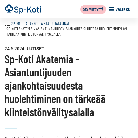
Siirry
Etusivu
VALIKKO
OTA YHTEYTTÄ
sisältöön
SP-KOTI
AJANKOHTAISTA
URATARINAT
SP-KOTI AKATEMIA – ASIANTUNTIJUUDEN AJANKOHTAISUUDESTA HUOLEHTIMINEN ON
TÄRKEÄÄ KIINTEISTÖNVÄLITYSALALLA
24.5.2024
UUTISET
Sp-Koti Akatemia –
Asiantuntijuuden
ajankohtaisuudesta
huolehtiminen on tärkeää
kiinteistönvälitysalalla