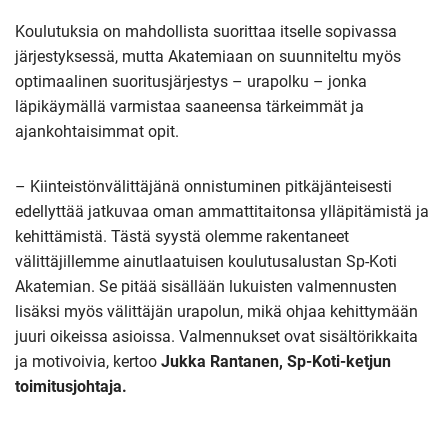
Koulutuksia on mahdollista suorittaa itselle sopivassa
järjestyksessä, mutta Akatemiaan on suunniteltu myös
optimaalinen suoritusjärjestys – urapolku – jonka
läpikäymällä varmistaa saaneensa tärkeimmät ja
ajankohtaisimmat opit.
– Kiinteistönvälittäjänä onnistuminen pitkäjänteisesti
edellyttää jatkuvaa oman ammattitaitonsa ylläpitämistä ja
kehittämistä. Tästä syystä olemme rakentaneet
välittäjillemme ainutlaatuisen koulutusalustan Sp-Koti
Akatemian. Se pitää sisällään lukuisten valmennusten
lisäksi myös välittäjän urapolun, mikä ohjaa kehittymään
juuri oikeissa asioissa. Valmennukset ovat sisältörikkaita
ja motivoivia, kertoo
Jukka Rantanen, Sp-Koti-ketjun
toimitusjohtaja.