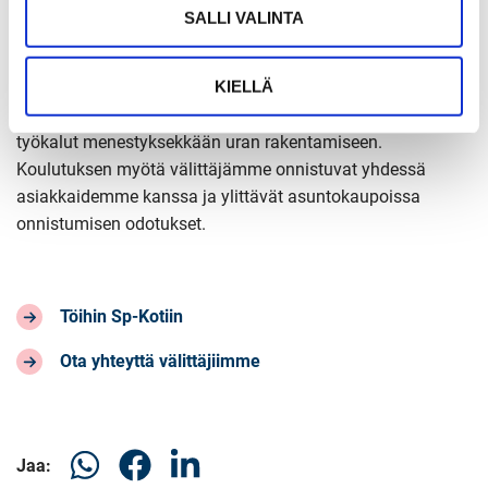
asiakkaamme saavat joka päivä ammattitaitoista,
SALLI VALINTA
ajantasaista ja turvallista palvelua asuntoasioissa.
KIELLÄ
Sp-Koti Akatemia valmistaa välittäjät olemaan parhaita
mahdollisia kumppaneita asiakkaillemme ja antaa heille
työkalut menestyksekkään uran rakentamiseen.
Koulutuksen myötä välittäjämme onnistuvat yhdessä
asiakkaidemme kanssa ja ylittävät asuntokaupoissa
onnistumisen odotukset.
Töihin Sp-Kotiin
Ota yhteyttä välittäjiimme
Jaa
Jaa
Jaa
Jaa: