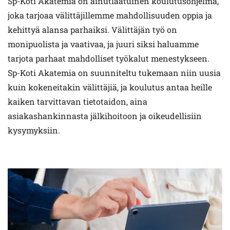
Sp-Koti Akatemia on ainutlaatuinen koulutusohjelma,
joka tarjoaa välittäjillemme mahdollisuuden oppia ja
kehittyä alansa parhaiksi. Välittäjän työ on
monipuolista ja vaativaa, ja juuri siksi haluamme
tarjota parhaat mahdolliset työkalut menestykseen.
Sp-Koti Akatemia on suunniteltu tukemaan niin uusia
kuin kokeneitakin välittäjiä, ja koulutus antaa heille
kaiken tarvittavan tietotaidon, aina
asiakashankinnasta jälkihoitoon ja oikeudellisiin
kysymyksiin.