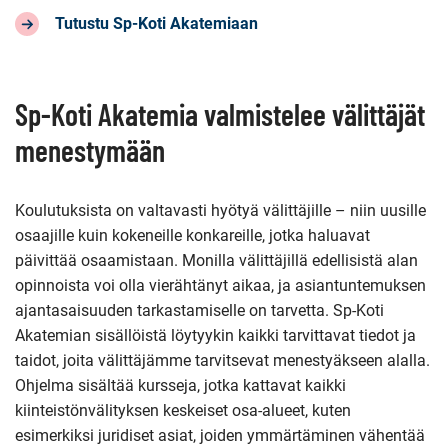
Tutustu Sp-Koti Akatemiaan
Sp-Koti Akatemia valmistelee välittäjät
menestymään
Koulutuksista on valtavasti hyötyä välittäjille – niin uusille
osaajille kuin kokeneille konkareille, jotka haluavat
päivittää osaamistaan. Monilla välittäjillä edellisistä alan
opinnoista voi olla vierähtänyt aikaa, ja asiantuntemuksen
ajantasaisuuden tarkastamiselle on tarvetta. Sp-Koti
Akatemian sisällöistä löytyykin kaikki tarvittavat tiedot ja
taidot, joita välittäjämme tarvitsevat menestyäkseen alalla.
Ohjelma sisältää kursseja, jotka kattavat kaikki
kiinteistönvälityksen keskeiset osa-alueet, kuten
esimerkiksi juridiset asiat, joiden ymmärtäminen vähentää