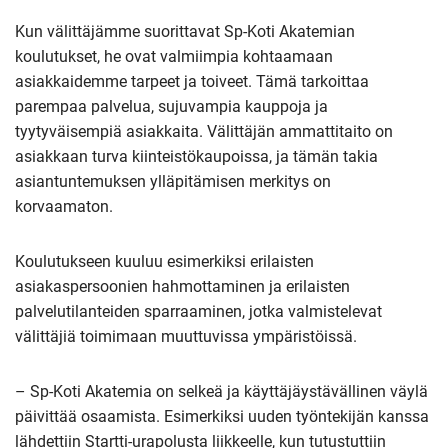
Kun välittäjämme suorittavat Sp-Koti Akatemian
koulutukset, he ovat valmiimpia kohtaamaan
asiakkaidemme tarpeet ja toiveet. Tämä tarkoittaa
parempaa palvelua, sujuvampia kauppoja ja
tyytyväisempiä asiakkaita. Välittäjän ammattitaito on
asiakkaan turva kiinteistökaupoissa, ja tämän takia
asiantuntemuksen ylläpitämisen merkitys on
korvaamaton.
Koulutukseen kuuluu esimerkiksi erilaisten
asiakaspersoonien hahmottaminen ja erilaisten
palvelutilanteiden sparraaminen, jotka valmistelevat
välittäjiä toimimaan muuttuvissa ympäristöissä.
– Sp-Koti Akatemia on selkeä ja käyttäjäystävällinen väylä
päivittää osaamista. Esimerkiksi uuden työntekijän kanssa
lähdettiin Startti-urapolusta liikkeelle, kun tutustuttiin