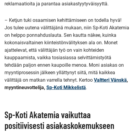
reklamaatioita ja parantaa asiakastyytyväisyyttä.
– Ketjun tuki osaamisen kehittämiseen on todella hyvä!
Jos tulee uutena välittäjänä mukaan, niin Sp-Koti Akatemia
on helppo ponnahduslauta. Sen kautta näkee, kuinka
kokonaisvaltainen kiinteistönvälityksen ala on. Monet
ajattelevat, että välittäjän työ on vain kohteiden
kauppaamista, vaikka tosiasiassa selvittämistyötä
tehdään paljon ennen kaupoille menoa. Moni asiakas on
myyntiprosessin jälkeen yllättynyt siitä, mitä kaikkea
välittäjä on matkan varrella tehnyt. Kertoo
Valtteri Vänskä
,
myyntineuvottelija,
Sp-Koti Mikkelistä
.
Sp-Koti Akatemia vaikuttaa
positiivisesti asiakaskokemukseen