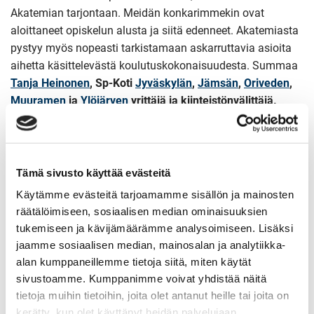
Akatemian tarjontaan. Meidän konkarimmekin ovat
aloittaneet opiskelun alusta ja siitä edenneet. Akatemiasta
pystyy myös nopeasti tarkistamaan askarruttavia asioita
aihetta käsittelevästä koulutuskokonaisuudesta. Summaa
Tanja Heinonen
, Sp-Koti
Jyväskylän
,
Jämsän
,
Oriveden
,
Muuramen
ja
Ylöjärven
yrittäjä ja kiinteistönvälittäjä.
Sitoutuminen ammattitaidon
Tämä sivusto käyttää evästeitä
kehittämiseen lähtee välittäjästä
Käytämme evästeitä tarjoamamme sisällön ja mainosten
itsestään
räätälöimiseen, sosiaalisen median ominaisuuksien
tukemiseen ja kävijämäärämme analysoimiseen. Lisäksi
jaamme sosiaalisen median, mainosalan ja analytiikka-
Sp-Koti Akatemiassa opiskelu ei ole pakollista, mutta
alan kumppaneillemme tietoja siitä, miten käytät
siihen kannustetaan vahvasti. Jatkuva oppiminen ja
sivustoamme. Kumppanimme voivat yhdistää näitä
kehittyminen ovat keskeisiä arvojamme, ja ne näkyvät
tietoja muihin tietoihin, joita olet antanut heille tai joita on
myös siinä, kuinka koulutamme välittäjiämme. Koulutukset
kerätty, kun olet käyttänyt heidän palvelujaan.