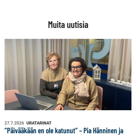
WhatsApissa
Facebookissa
LinkedInissä
Muita uutisia
27.7.2026
URATARINAT
”Päivääkään en ole katunut” – Pia Hänninen ja