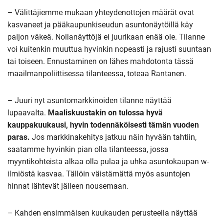
– Välittäjiemme mukaan yhteydenottojen määrät ovat
kasvaneet ja pääkaupunkiseudun asuntonäytöillä käy
paljon väkeä. Nollanäyttöjä ei juurikaan enää ole. Tilanne
voi kuitenkin muuttua hyvinkin nopeasti ja rajusti suuntaan
tai toiseen. Ennustaminen on lähes mahdotonta tässä
maailmanpoliittisessa tilanteessa, toteaa Rantanen.
– Juuri nyt asuntomarkkinoiden tilanne näyttää
lupaavalta.
Maaliskuustakin on tulossa hyvä
kauppakuukausi, hyvin todennäköisesti tämän vuoden
paras.
Jos markkinakehitys jatkuu näin hyvään tahtiin,
saatamme hyvinkin pian olla tilanteessa, jossa
myyntikohteista alkaa olla pulaa ja uhka asuntokaupan w-
ilmiöstä kasvaa. Tällöin väistämättä myös asuntojen
hinnat lähtevät jälleen nousemaan.
– Kahden ensimmäisen kuukauden perusteella näyttää