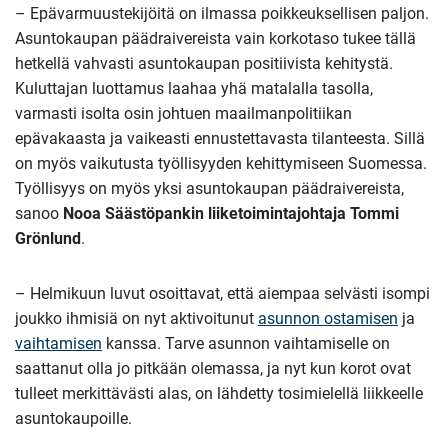
– Epävarmuustekijöitä on ilmassa poikkeuksellisen paljon.
Asuntokaupan päädraivereista vain korkotaso tukee tällä
hetkellä vahvasti asuntokaupan positiivista kehitystä.
Kuluttajan luottamus laahaa yhä matalalla tasolla,
varmasti isolta osin johtuen maailmanpolitiikan
epävakaasta ja vaikeasti ennustettavasta tilanteesta. Sillä
on myös vaikutusta työllisyyden kehittymiseen Suomessa.
Työllisyys on myös yksi asuntokaupan päädraivereista,
sanoo
Nooa Säästöpankin liiketoimintajohtaja Tommi
Grönlund
.
– Helmikuun luvut osoittavat, että aiempaa selvästi isompi
joukko ihmisiä on nyt aktivoitunut
asunnon ostamisen
ja
vaihtamisen
kanssa. Tarve asunnon vaihtamiselle on
saattanut olla jo pitkään olemassa, ja nyt kun korot ovat
tulleet merkittävästi alas, on lähdetty tosimielellä liikkeelle
asuntokaupoille.