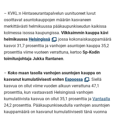
– KVKL:n Hintaseurantapalvelun uunituoreet luvut
osoittavat asuntokauppojen määrän kasvaneen
merkittävästi helmikuussa pääkaupunkiseudun kaikissa
kolmessa isossa kaupungissa.
Vilkkaimmin kauppa kävi
(Avautuu
helmikuussa
Helsingissä
, jossa kokonaiskauppamäärä
uuteen
kasvoi 31,7 prosenttia ja vanhojen asuntojen kauppa 35,2
ikkunaan)
prosenttia viime vuoteen verrattuna, kertoo
Sp-Kodin
toimitusjohtaja Jukka Rantanen
.
–
Koko maan tasolla vanhojen asuntojen kauppa on
(Avautuu
kasvanut kumulatiivisesti eniten
Espoossa
.
Siellä
uuteen
kasvua on ollut viime vuoden alkuun verrattuna 47,1
ikkunaan)
prosenttia, kun vastaavasti Helsingissä vanhojen
kumulatiivista kasvua on ollut 35,1 prosenttia ja
Vantaalla
24,2 prosenttia. Pääkaupunkiseudulla vanhojen asuntojen
kauppamäärä on kasvanut kumulatiivisesti tänä vuonna