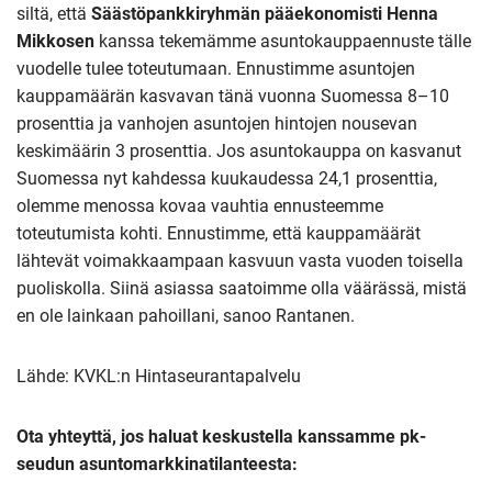
siltä, että
Säästöpankkiryhmän pääekonomisti Henna
Mikkosen
kanssa tekemämme asuntokauppaennuste tälle
vuodelle tulee toteutumaan. Ennustimme asuntojen
kauppamäärän kasvavan tänä vuonna Suomessa 8–10
prosenttia ja vanhojen asuntojen hintojen nousevan
keskimäärin 3 prosenttia. Jos asuntokauppa on kasvanut
Suomessa nyt kahdessa kuukaudessa 24,1 prosenttia,
olemme menossa kovaa vauhtia ennusteemme
toteutumista kohti. Ennustimme, että kauppamäärät
lähtevät voimakkaampaan kasvuun vasta vuoden toisella
puoliskolla. Siinä asiassa saatoimme olla väärässä, mistä
en ole lainkaan pahoillani, sanoo Rantanen.
Lähde: KVKL:n Hintaseurantapalvelu
Ota yhteyttä, jos haluat keskustella kanssamme pk-
seudun asuntomarkkinatilanteesta: