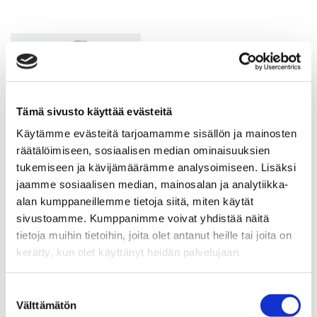
Tämä sivusto käyttää evästeitä
Käytämme evästeitä tarjoamamme sisällön ja mainosten
räätälöimiseen, sosiaalisen median ominaisuuksien
tukemiseen ja kävijämäärämme analysoimiseen. Lisäksi
jaamme sosiaalisen median, mainosalan ja analytiikka-
alan kumppaneillemme tietoja siitä, miten käytät
sivustoamme. Kumppanimme voivat yhdistää näitä
JUKKA RANTANEN
tietoja muihin tietoihin, joita olet antanut heille tai joita on
kerätty, kun olet käyttänyt heidän palvelujaan.
Toimitusjohtaja, eMBA, LKV, kiinteistöneuvos
+358 50 341 1391
Suostumuksen
Välttämätön
valinta
jukka.rantanen@spkoti.fi