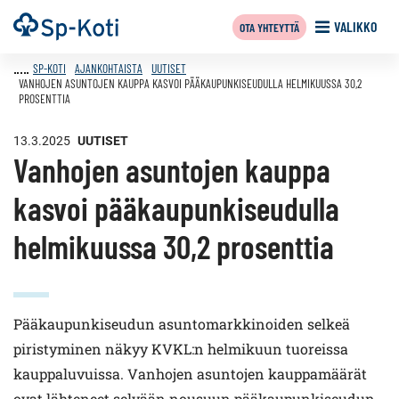
Siirry
Etusivu
VALIKKO
OTA YHTEYTTÄ
sisältöön
SP-KOTI
AJANKOHTAISTA
UUTISET
VANHOJEN ASUNTOJEN KAUPPA KASVOI PÄÄKAUPUNKISEUDULLA HELMIKUUSSA 30,2
PROSENTTIA
13.3.2025
UUTISET
Vanhojen asuntojen kauppa
kasvoi pääkaupunkiseudulla
helmikuussa 30,2 prosenttia
Pääkaupunkiseudun asuntomarkkinoiden selkeä
piristyminen näkyy KVKL:n helmikuun tuoreissa
kauppaluvuissa. Vanhojen asuntojen kauppamäärät
ovat lähteneet selvään nousuun pääkaupunkiseudun