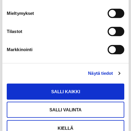
Mieltymykset
Tilastot
Markkinointi
Näytä tiedot
SALLI KAIKKI
TOMMI GRÖNLUND
SALLI VALINTA
Liiketoimintajohtaja, Säästöpankki Helsinki
+358 40 575 1969
KIELLÄ