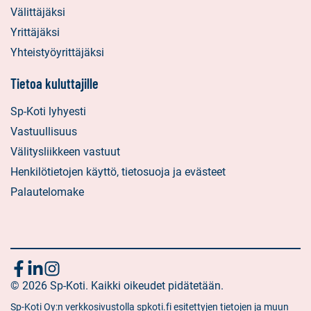
Välittäjäksi
Yrittäjäksi
Yhteistyöyrittäjäksi
Tietoa kuluttajille
Sp-Koti lyhyesti
Vastuullisuus
Välitysliikkeen vastuut
Henkilötietojen käyttö, tietosuoja ja evästeet
Palautelomake
Seuraa
Sosiaalinen
Sosiaalinen
Sosiaalinen
media:
© 2026 Sp-Koti. Kaikki oikeudet pidätetään.
media:
media:
meitä
facebook
linkedin
instagram
Sp-Koti Oy:n verkkosivustolla spkoti.fi esitettyjen tietojen ja muun