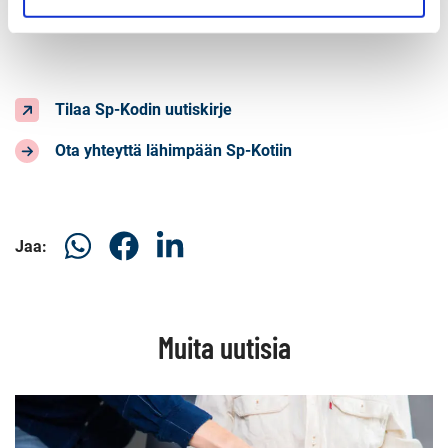
tommi.gronlund@saastopankki.fi
Tilaa Sp-Kodin uutiskirje
Ota yhteyttä lähimpään Sp-Kotiin
Jaa
Jaa
Jaa
Jaa:
WhatsApissa
Facebookissa
LinkedInissä
Muita uutisia