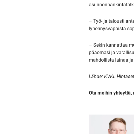
asunnonhankintatalko
– Työ- ja taloustila
lyhennysvapaista sop
– Sekin kannattaa mu
pääomasi ja varallis
mahdollista lainaa 
Lähde: KVKL Hintase
Ota meihin yhteyttä,