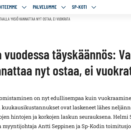
HTEEMME
PALVELUMME
SP-KOTI
ÄJÄMME
KOHTEEMME
PALVELUMME
SP-
UT
ALASIVUT
ALASIVUT
KOTI
AALLA YKSIÖ KANNATTAA NYT OSTAA, EI VUOKRATA
ALASIVUT
 vuodessa täyskäännös: Va
nattaa nyt ostaa, ei vuokra
 omistaminen on nyt edullisempaa kuin vuokraamine
kuukausikustannukset ovat laskeneet lähes neljän
ojen hintojen ja korkojen laskun seurauksena. Helmi
 myyntijohtaja Antti Seppinen ja Sp-Kodin toimitusj