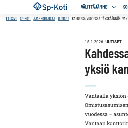
Siirry
Etusivu
VÄLITTÄJÄMME
KO
VÄLITT
sisältöön
ALASIV
ETUSIVU
SP-KOTI
AJANKOHTAISTA
UUTISET
KAHDESSA VUODESSA TÄYSKÄÄNNÖS: VANT
15.1.2026
UUTISET
Kahdessa
yksiö kan
Vantaalla yksiön
Omistusasumisen 
vuodessa – asunt
Vantaan konttorin