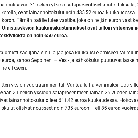
oa maksavan 31 neliön yksiön sataprosenttisella rahoituksella, 
in korolla, ovat lainanhoitokulut noin 435,52 euroa kuukaudessa.
 koron. Tämän päälle tulee vastike, joka on neljän euron vastike
.
Omistusyksiön kuukausikustannukset ovat tällöin yhteensä n
keskivuokra on noin 650 euroa.
ttä omistusasujana sinulla jää joka kuukausi elämiseen tai muu
 euroa, sanoo Seppinen. – Vesi- ja sähkökulut puuttuvat laskel
ne erikseen.
sitten yksiön vuokraaminen tuli Vantaalla halvemmaksi. Jos silloi
aan 31 neliön yksiöön sataprosenttisen lainan 25 vuoden laina-
isivat lainanhoitokulut olleet 611,42 euroa kuukaudessa. Hoitov
iskulut olisivat nousseet noin 735 euroon – eli 85 euroa vuokra