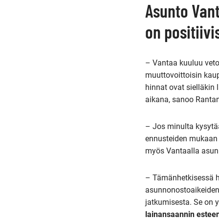
Asunto Vant
on positiivi
– Vantaa kuuluu vet
muuttovoittoisin kau
hinnat ovat sielläki
aikana, sanoo Ranta
– Jos minulta kysytä
ennusteiden mukaan m
myös Vantaalla asunno
– Tämänhetkisessä h
asunnonostoaikeiden
jatkumisesta. Se on
lainansaannin estee