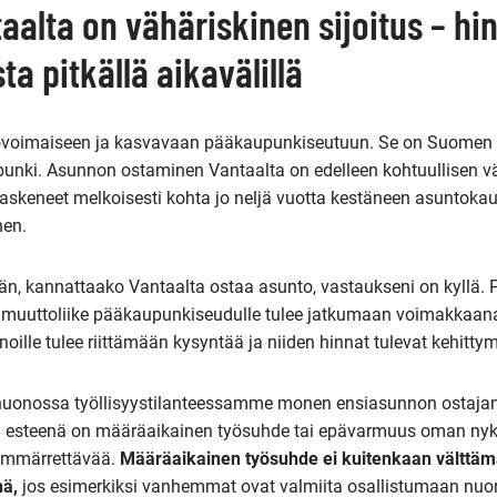
aalta on vähäriskinen sijoitus – hi
sta pitkällä aikavälillä
ovoimaiseen ja kasvavaan pääkaupunkiseutuun. Se on Suomen 
punki. Asunnon ostaminen Vantaalta on edelleen kohtuullisen vä
n laskeneet melkoisesti kohta jo neljä vuotta kestäneen asunto
nen.
än, kannattaako Vantaalta ostaa asunto, vastaukseni on kyllä. P
uuttoliike pääkaupunkiseudulle tulee jatkumaan voimakkaana. 
ille tulee riittämään kysyntää ja niiden hinnat tulevat kehittymä
uonossa työllisyystilanteessamme monen ensiasunnon ostajan
 esteenä on määräaikainen työsuhde tai epävarmuus oman nyk
 ymmärrettävää.
Määräaikainen työsuhde ei kuitenkaan välttäm
nä,
jos esimerkiksi vanhemmat ovat valmiita osallistumaan nuo