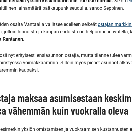
tällä hetkellä yksiön keskimäärin alle 100 000 eurolla.
Se on
e
ltillinen lainamäärä pääkaupunkiseudulla, sanoo Seppinen.
iden osalta Vantaalla vallitsee edelleen selkeät
ostajan markkin
a, jolloin hinnoista ja kaupan ehdoista on helpompi neuvotella, 
ka Rantanen
.
sii nyt erityisesti ensiasunnon ostajia, mutta tilanne tulee va
iristyessä voimakkaammin. Silloin myös pienet asunnot alkavat
aremmin kaupaksi.
staja maksaa asumisestaan keskim
sa vähemmän kuin vuokralla oleva
 esimerkin yksiön omistamisen ja vuokraamisen kustannusten er