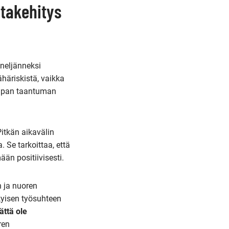
ntakehitys
neljänneksi
häriskistä, vaikka
kaupan taantuman
itkän aikavälin
Se tarkoittaa, että
än positiivisesti.
 ja nuoren
yisen työsuhteen
ättä ole
ren