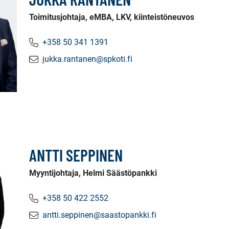
Toimitusjohtaja, eMBA, LKV, kiinteistöneuvos
+358 50 341 1391
jukka.rantanen@spkoti.fi
ANTTI SEPPINEN
Myyntijohtaja, Helmi Säästöpankki
+358 50 422 2552
antti.seppinen@saastopankki.fi