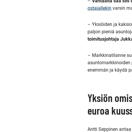
–
Vantaalta saa siis 
ostajallekin
varsin ma
– Yksiöiden ja kaksio
paljon pieniä asuntoj
toimitusjohtaja Juk
– Markkinatilanne suo
asuntomarkkinoiden p
enemmän ja käydä p
Yksiön omi
euroa kuus
Antti Seppinen antaa