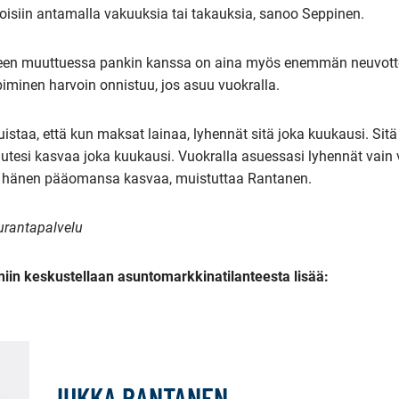
isiin antamalla vakuuksia tai takauksia, sanoo Seppinen.
nteen muuttuessa pankin kanssa on aina myös enemmän neuvotte
iminen harvoin onnistuu, jos asuu vuokralla.
istaa, että kun maksat lainaa, lyhennät sitä joka kuukausi. Si
uutesi kasvaa joka kuukausi. Vuokralla asuessasi lyhennät vain
ja hänen pääomansa kasvaa, muistuttaa Rantanen.
urantapalvelu
 niin keskustellaan asuntomarkkinatilanteesta lisää:
JUKKA RANTANEN