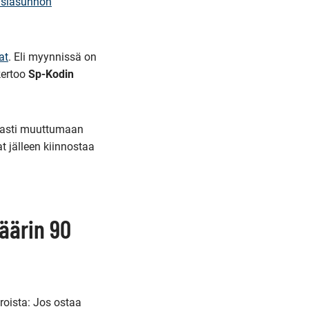
nsiasunnon
at
. Eli myynnissä on
kertoo
Sp-Kodin
rmasti muuttumaan
 jälleen kiinnostaa
äärin 90
oista: Jos ostaa