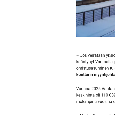
– Jos verrataan yksi
kääntynyt Vantaalla 
omistusasuminen tul
konttorin myyntijoht
Vuonna 2025 Vantaall
keskihinta oli 110 03
molempina vuosina ol