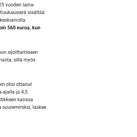
25 vuoden laina-
 Kuukausierä sisältää
keskiarvolla
oin 560 euroa, kun
hun sijoittamiseen
masta, sillä myös
n olisi ottanut
ajalla ja 4,5
astikkeen kanssa
a suuremmiksi, laskee