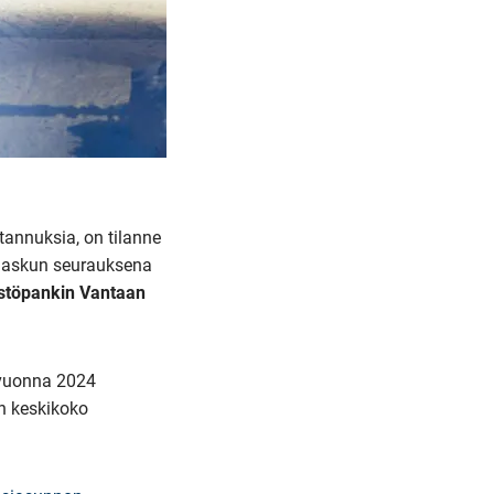
annuksia, on tilanne
 laskun seurauksena
stöpankin Vantaan
 vuonna 2024
en keskikoko