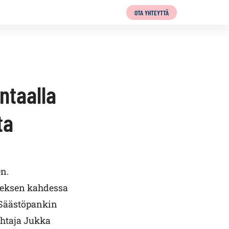
OTA YHTEYTTÄ
ntaalla
ta
n.
neksen kahdessa
 Säästöpankin
ohtaja Jukka