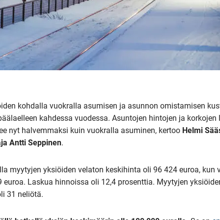
öiden kohdalla vuokralla asumisen ja asunnon omistamisen kust
päälaelleen kahdessa vuodessa. Asuntojen hintojen ja korkojen
ee nyt halvemmaksi kuin vuokralla asuminen, kertoo
Helmi Sää
aja Antti Seppinen
.
a myytyjen yksiöiden velaton keskihinta oli 96 424 euroa, kun
9 euroa. Laskua hinnoissa oli 12,4 prosenttia. Myytyjen yksiöid
i 31 neliötä.