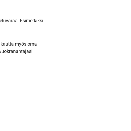
luvaraa. Esimerkiksi
tä kautta myös oma
 vuokranantajasi