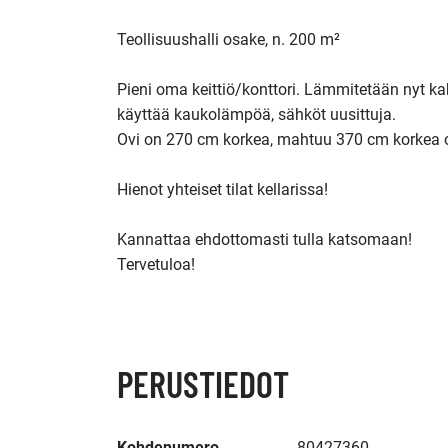
Teollisuushalli osake, n. 200 m²

Pieni oma keittiö/konttori. Lämmitetään nyt k
käyttää kaukolämpöä, sähköt uusittuja.

Ovi on 270 cm korkea, mahtuu 370 cm korkea ov
Hienot yhteiset tilat kellarissa!

Kannattaa ehdottomasti tulla katsomaan!

Tervetuloa!

PERUSTIEDOT
Kohdenumero
80427360