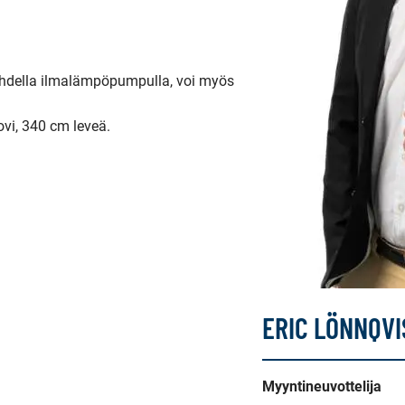
ahdella ilmalämpöpumpulla, voi myös 
i, 340 cm leveä.

ERIC LÖNNQVI
Myyntineuvottelija