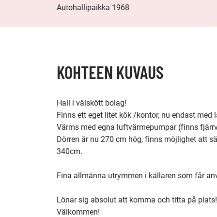
Autohallipaikka 1968
KOHTEEN KUVAUS
Hall i välskött bolag!

Finns ett eget litet kök /kontor, nu endast med 
Värms med egna luftvärmepumpar (finns fjärrvär
Dörren är nu 270 cm hög, finns möjlighet att sä
340cm.

Fina allmänna utrymmen i källaren som får anvä
Lönar sig absolut att komma och titta på plats!

Välkommen!
