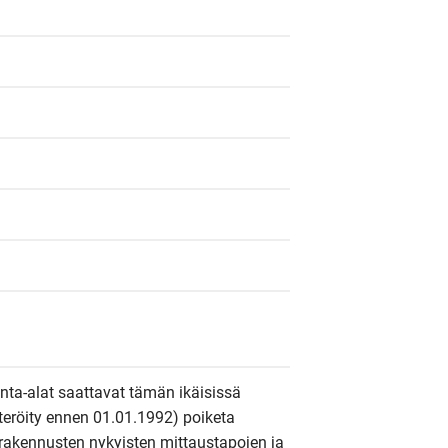
inta-alat saattavat tämän ikäisissä 
steröity ennen 01.01.1992) poiketa 
rakennusten nykyisten mittaustapojen ja 