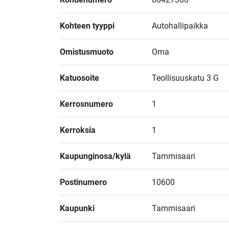
Kohteen tyyppi
Autohallipaikka
Omistusmuoto
Oma
Katuosoite
Teollisuuskatu 3 G
Kerrosnumero
1
Kerroksia
1
Kaupunginosa/kylä
Tammisaari
Postinumero
10600
Kaupunki
Tammisaari