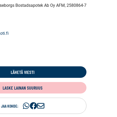
Raseborgs Bostadsapotek Ab Oy AFM
, 2580864-7
ti.fi
LÄHETÄ VIESTI
LASKE LAINAN SUURUUS
Jaa
Jaa
J
JAA KOHDE:
WhatsApissa
Facebookissa
a