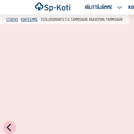
Siirry
Etusivu
VÄLITTÄJÄMME
KO
VÄLITT
sisältöön
ALASIV
ETUSIVU
KOHTEEMME
TEOLLISUUSKATU 3 G, TAMMISAARI, RAASEPORI, TAMMISAARI