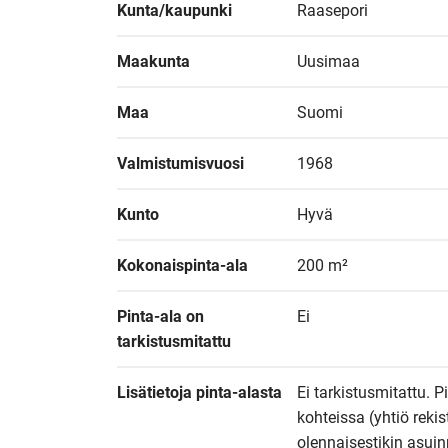
Kunta/kaupunki
Raasepori
Maakunta
Uusimaa
Maa
Suomi
Valmistumisvuosi
1968
Kunto
Hyvä
Kokonaispinta-ala
200 m²
Pinta-ala on 
Ei
tarkistusmitattu
Lisätietoja pinta-alasta
Ei tarkistusmitattu. P
kohteissa (yhtiö reki
olennaisestikin asuin