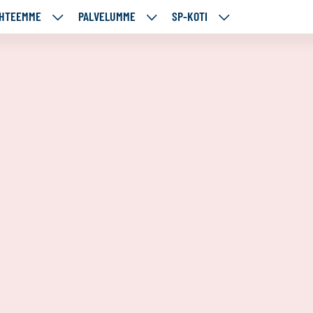
HTEEMME
PALVELUMME
SP-KOTI
ÄJÄMME
KOHTEEMME
PALVELUMME
SP-
UT
ALASIVUT
ALASIVUT
KOTI
ALASIVUT