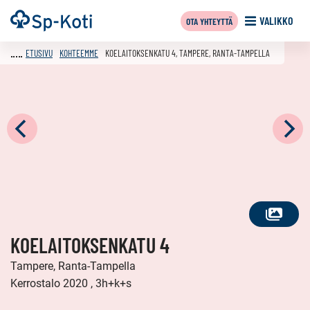
Siirry
Etusivu
VALIKKO
OTA YHTEYTTÄ
sisältöön
ETUSIVU
KOHTEEMME
KOELAITOKSENKATU 4, TAMPERE, RANTA-TAMPELLA
KATSO
KOELAITOKSENKATU 4
KAIKKI
KUVAT
Tampere, Ranta-Tampella
Kerrostalo 2020 , 3h+k+s