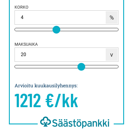
KORKO
MAKSUAIKA
Arvioitu kuukausilyhennys
:
1212
€/kk