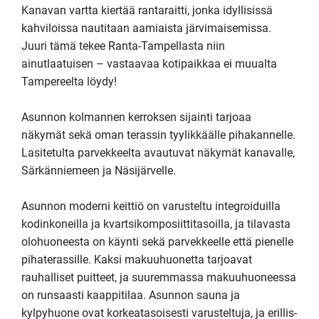
Kanavan vartta kiertää rantaraitti, jonka idyllisissä 
kahviloissa nautitaan aamiaista järvimaisemissa. 
Juuri tämä tekee Ranta-Tampellasta niin 
ainutlaatuisen – vastaavaa kotipaikkaa ei muualta 
Tampereelta löydy!

Asunnon kolmannen kerroksen sijainti tarjoaa 
näkymät sekä oman terassin tyylikkäälle pihakannelle. 
Lasitetulta parvekkeelta avautuvat näkymät kanavalle, 
Särkänniemeen ja Näsijärvelle.

Asunnon moderni keittiö on varusteltu integroiduilla 
kodinkoneilla ja kvartsikomposiittitasoilla, ja tilavasta 
olohuoneesta on käynti sekä parvekkeelle että pienelle 
pihaterassille. Kaksi makuuhuonetta tarjoavat 
rauhalliset puitteet, ja suuremmassa makuuhuoneessa 
on runsaasti kaappitilaa. Asunnon sauna ja 
kylpyhuone ovat korkeatasoisesti varusteltuja, ja erillis-