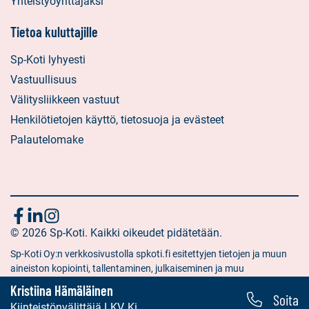
Yhteistyöyrittäjäksi
Tietoa kuluttajille
Sp-Koti lyhyesti
Vastuullisuus
Välitysliikkeen vastuut
Henkilötietojen käyttö, tietosuoja ja evästeet
Palautelomake
Seuraa
Sosiaalinen
Sosiaalinen
Sosiaalinen
media:
© 2026 Sp-Koti. Kaikki oikeudet pidätetään.
media:
media:
meitä
facebook
linkedin
instagram
Sp-Koti Oy:n verkkosivustolla spkoti.fi esitettyjen tietojen ja muun
aineiston kopiointi, tallentaminen, julkaiseminen ja muu
hyödyntäminen muuhun kuin yksityiseen tarkoitukseen on kielletty
Kristiina Hämäläinen
Soita
ilman Sp-Koti Oy:n antamaa kirjallista lupaa.
Kiinteistönvälittäjä LKV, KiLAT