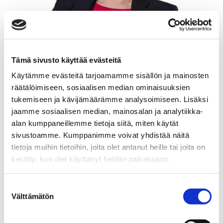
Tämä sivusto käyttää evästeitä
Käytämme evästeitä tarjoamamme sisällön ja mainosten
räätälöimiseen, sosiaalisen median ominaisuuksien
tukemiseen ja kävijämäärämme analysoimiseen. Lisäksi
jaamme sosiaalisen median, mainosalan ja analytiikka-
alan kumppaneillemme tietoja siitä, miten käytät
sivustoamme. Kumppanimme voivat yhdistää näitä
tietoja muihin tietoihin, joita olet antanut heille tai joita on
kerätty, kun olet käyttänyt heidän palvelujaan.
Suostumuksen
KRISTIINA HÄMÄLÄINEN
Välttämätön
valinta
Kiinteistönvälittäjä LKV, KiLAT