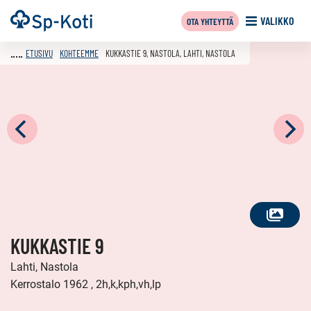
Siirry
Etusivu
VALIKKO
OTA YHTEYTTÄ
sisältöön
ETUSIVU
KOHTEEMME
KUKKASTIE 9, NASTOLA, LAHTI, NASTOLA
KATSO
KUKKASTIE 9
KAIKKI
KUVAT
Lahti, Nastola
Kerrostalo 1962 , 2h,k,kph,vh,lp