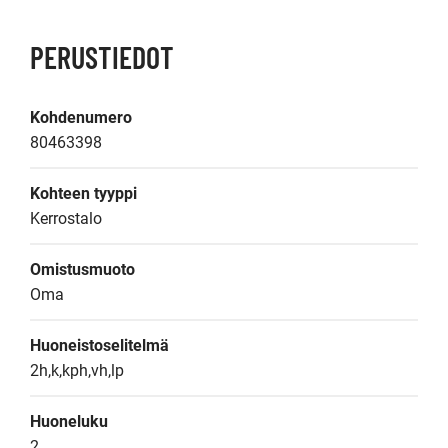
PERUSTIEDOT
Kohdenumero
80463398
Kohteen tyyppi
Kerrostalo
Omistusmuoto
Oma
Huoneistoselitelmä
2h,k,kph,vh,lp
Huoneluku
2