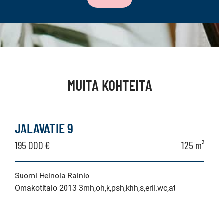
MUITA KOHTEITA
JALAVATIE 9
195 000 €
125 m²
Suomi Heinola Rainio
Omakotitalo 2013 3mh,oh,k,psh,khh,s,eril.wc,at