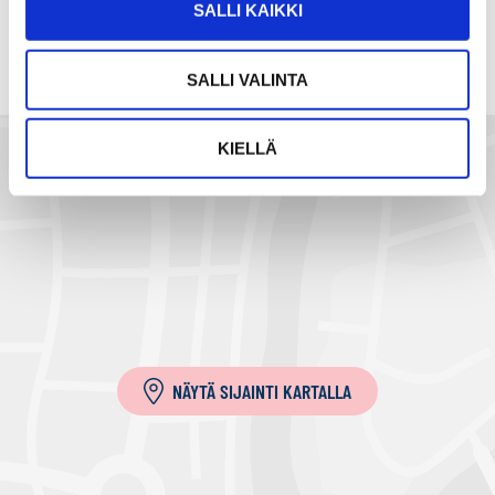
SALLI KAIKKI
s
ä
h
SALLI VALINTA
k
ö
KIELLÄ
p
o
s
t
i
l
l
a
NÄYTÄ SIJAINTI KARTALLA