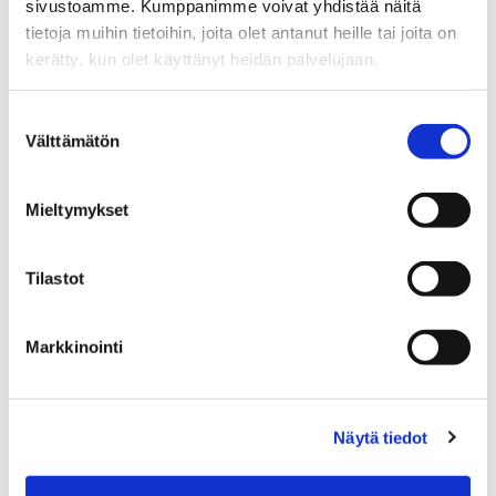
Sp-Koti Lahti | Kodikkain Oy
, 3182309-3
sivustoamme. Kumppanimme voivat yhdistää näitä
tietoja muihin tietoihin, joita olet antanut heille tai joita on
+358 50 306 9199
kerätty, kun olet käyttänyt heidän palvelujaan.
WhatsApp
Suostumuksen
sanna.serkosalmi@spkoti.fi
Välttämätön
valinta
Sp-Koti Lahti
Sp-Koti Orimattila
Mieltymykset
Tilastot
LÄHETÄ VIESTI
Markkinointi
LASKE LAINAN SUURUUS
Jaa
Jaa
J
JAA KOHDE:
Näytä tiedot
WhatsApissa
Facebookissa
a
a