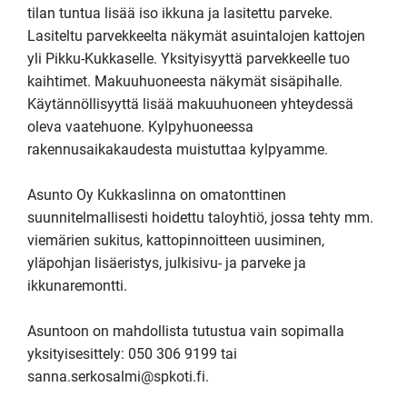
tilan tuntua lisää iso ikkuna ja lasitettu parveke. 
Lasiteltu parvekkeelta näkymät asuintalojen kattojen 
yli Pikku-Kukkaselle. Yksityisyyttä parvekkeelle tuo 
kaihtimet. Makuuhuoneesta näkymät sisäpihalle. 
Käytännöllisyyttä lisää makuuhuoneen yhteydessä 
oleva vaatehuone. Kylpyhuoneessa 
rakennusaikakaudesta muistuttaa kylpyamme.

Asunto Oy Kukkaslinna on omatonttinen 
suunnitelmallisesti hoidettu taloyhtiö, jossa tehty mm. 
viemärien sukitus, kattopinnoitteen uusiminen, 
yläpohjan lisäeristys, julkisivu- ja parveke ja 
ikkunaremontti. 

Asuntoon on mahdollista tutustua vain sopimalla 
yksityisesittely: 050 306 9199 tai 
sanna.serkosalmi@spkoti.fi.