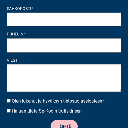
SÄHKÖPOSTI
*
PUHELIN
*
VIESTI
Olen lukenut ja hyväksyn
tietosuojaselosteen
SUOSTUMUS
*
*
Haluan tilata Sp-Kodin Uutiskirjeen
UUTISKIRJEEN
TILAUS
LÄHETÄ