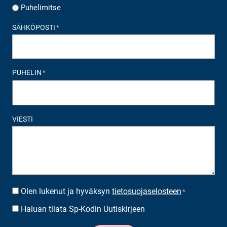
Puhelimitse
SÄHKÖPOSTI
*
PUHELIN
*
VIESTI
Olen lukenut ja hyväksyn
tietosuojaselosteen
SUOSTUMUS
*
*
Haluan tilata Sp-Kodin Uutiskirjeen
UUTISKIRJEEN
TILAUS