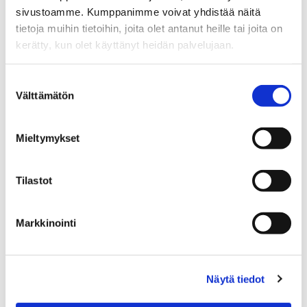
Sp-Koti Hyvinkää | Hyvinkään Välittäjät Oy LKV
,
sivustoamme. Kumppanimme voivat yhdistää näitä
2414459-4
tietoja muihin tietoihin, joita olet antanut heille tai joita on
kerätty, kun olet käyttänyt heidän palvelujaan.
+358 40 564 0998
WhatsApp
Suostumuksen
pia.hanninen@spkoti.fi
Välttämätön
valinta
Sp-Koti Hyvinkää
Sp-Koti Riihimäki
Mieltymykset
Tilastot
LÄHETÄ VIESTI
Markkinointi
LASKE LAINAN SUURUUS
Näytä tiedot
Jaa
Jaa
J
JAA KOHDE:
WhatsApissa
Facebookissa
a