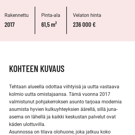
Rakennettu
Pinta-ala
Velaton hinta
2017
61,5 m²
236 000 €
KOHTEEN KUVAUS
Tehtaan alueella odottaa viihtyisä ja uutta vastaava 
kolmio uutta omistajaansa. Tämä vuonna 2017 
valmistunut pohjakerroksen asunto tarjoaa modernia 
asumista hyvien kulkuyhteyksien äärellä, sillä juna-
asema on lähellä ja kaikki keskustan palvelut ovat 
käden ulottuvilla.

Asunnossa on tilava olohuone, joka jatkuu koko 