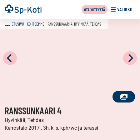
Siirry
Etusivu
VALIKKO
OTA YHTEYTTÄ
sisältöön
ETUSIVU
KOHTEEMME
RANSSUNKAARI 4, HYVINKÄÄ, TEHDAS
KATSO
RANSSUNKAARI 4
KAIKKI
KUVAT
Hyvinkää, Tehdas
Kerrostalo 2017 , 3h, k, s, kph/wc ja terassi