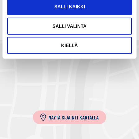
a
SALLI KAIKKI
s
ä
SALLI VALINTA
h
k
ö
KIELLÄ
p
o
s
t
i
l
l
a
NÄYTÄ SIJAINTI KARTALLA