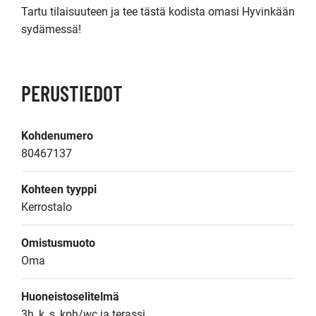
Tartu tilaisuuteen ja tee tästä kodista omasi Hyvinkään 
PERUSTIEDOT
Kohdenumero
80467137
Kohteen tyyppi
Kerrostalo
Omistusmuoto
Oma
Huoneistoselitelmä
3h, k, s, kph/wc ja terassi