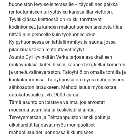
huoneiston levyiselle terassille – täydellinen paikka 
rentoutumiseen tai ystävien kanssa illanviettoon. 
Tyylikkäässä keittiössä on kaikki tarvittavat 
kodinkoneet, ja kahden makuuhuoneen ansiosta tilaa 
riittää niin perheelle kuin työhuoneellekin. 
Kylpyhuoneessa on lattialämmitys ja sauna, jossa 
pilarikiuas takaa rentouttavat löylyt.

Asunto Oy Hyvinkään Verka tarjoaa asukkailleen 
mukavuuksia, kuten hissin, kaapeli-tv:n, kellarikomeron 
ja urheiluvälinevaraston. Taloyhtiö on omalla tontilla ja 
kaukolämmössä. Taloyhtiössä on myös mahdollisuus 
sähköauton lataukseen. Mahdollisuus myös ostaa 
autokatospaikka, vh. 9000 euroa. 

Tämä asunto on loistava valinta, jos arvostat 
modernia asumista ja keskeistä sijaintia. 
Terveysmetsän ja Tehtaanpuiston lenkkipolut ja 
ulkoilureitit tarjoavat myös monipuoliset 
mahdollisuudet luonnossa liikkumiseen. 
