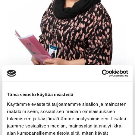
Tämä sivusto käyttää evästeitä
PIA HÄNNINEN
Käytämme evästeitä tarjoamamme sisällön ja mainosten
räätälöimiseen, sosiaalisen median ominaisuuksien
Yrittäjä, kiinteistönvälittäjä LKV, KiAT,
tukemiseen ja kävijämäärämme analysoimiseen. Lisäksi
kaupanvahvistaja
jaamme sosiaalisen median, mainosalan ja analytiikka-
alan kumppaneillemme tietoja siitä, miten käytät