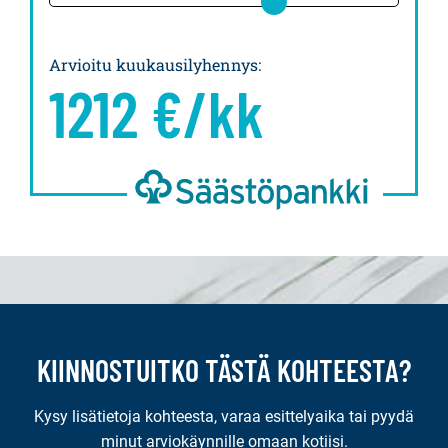
Arvioitu kuukausilyhennys
:
1212
€/kk
KIINNOSTUITKO TÄSTÄ KOHTEESTA?
Kysy lisätietoja kohteesta, varaa esittelyaika tai pyydä
minut arviokäynnille omaan kotiisi.