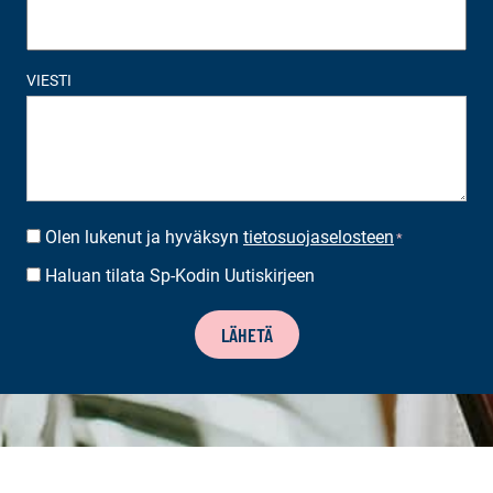
VIESTI
Olen lukenut ja hyväksyn
tietosuojaselosteen
SUOSTUMUS
*
*
Haluan tilata Sp-Kodin Uutiskirjeen
UUTISKIRJEEN
TILAUS
LÄHETÄ