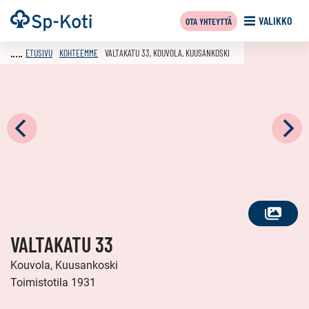
Siirry
Etusivu
VALIKKO
OTA YHTEYTTÄ
sisältöön
ETUSIVU
KOHTEEMME
VALTAKATU 33, KOUVOLA, KUUSANKOSKI
KATSO
VALTAKATU 33
KAIKKI
KUVAT
Kouvola, Kuusankoski
Toimistotila 1931