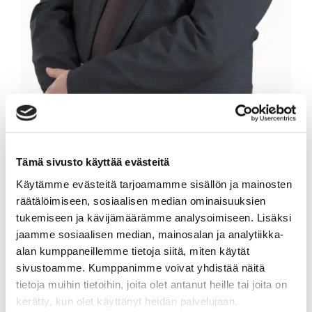
MIKA KALETON
Tämä sivusto käyttää evästeitä
Käytämme evästeitä tarjoamamme sisällön ja mainosten
Myyntipäällikkö, kiinteistönvälittäjä LKV,
räätälöimiseen, sosiaalisen median ominaisuuksien
kaupanvahvistaja
tukemiseen ja kävijämäärämme analysoimiseen. Lisäksi
jaamme sosiaalisen median, mainosalan ja analytiikka-
Sp-Koti Kouvola | Kodikkain Oy
, 3182309-3
alan kumppaneillemme tietoja siitä, miten käytät
+358 50 330 0906
sivustoamme. Kumppanimme voivat yhdistää näitä
tietoja muihin tietoihin, joita olet antanut heille tai joita on
WhatsApp
kerätty, kun olet käyttänyt heidän palvelujaan.
mika.kaleton@spkoti.fi