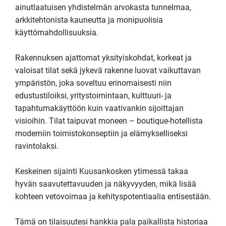
ainutlaatuisen yhdistelmän arvokasta tunnelmaa, 
arkkitehtonista kauneutta ja monipuolisia 
käyttömahdollisuuksia.

Rakennuksen ajattomat yksityiskohdat, korkeat ja 
valoisat tilat sekä jykevä rakenne luovat vaikuttavan 
ympäristön, joka soveltuu erinomaisesti niin 
edustustiloiksi, yritystoimintaan, kulttuuri- ja 
tapahtumakäyttöön kuin vaativankin sijoittajan 
visioihin. Tilat taipuvat moneen – boutique-hotellista 
moderniin toimistokonseptiin ja elämykselliseksi 
ravintolaksi.

Keskeinen sijainti Kuusankosken ytimessä takaa 
hyvän saavutettavuuden ja näkyvyyden, mikä lisää 
kohteen vetovoimaa ja kehityspotentiaalia entisestään.

Tämä on tilaisuutesi hankkia pala paikallista historiaa 