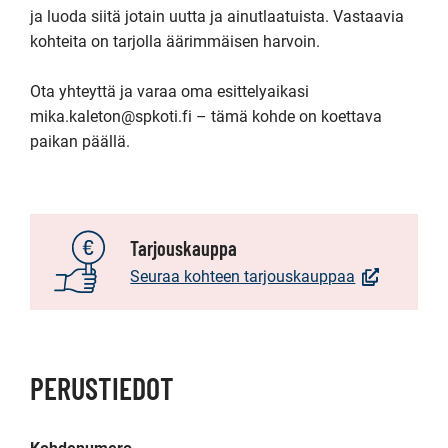
ja luoda siitä jotain uutta ja ainutlaatuista. Vastaavia 
kohteita on tarjolla äärimmäisen harvoin.

Ota yhteyttä ja varaa oma esittelyaikasi 
mika.kaleton@spkoti.fi – tämä kohde on koettava 
paikan päällä.
Tarjouskauppa
(Avautuu
Seuraa kohteen tarjouskauppaa
uuteen
ikkunaan,
Siirryt
toiseen
PERUSTIEDOT
palveluun)