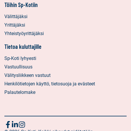
Töihin Sp-Kotiin
Välittäjäksi
Yrittäjäksi
Yhteistyöyrittäjäksi
Tietoa kuluttajille
Sp-Koti lyhyesti
Vastuullisuus
Välitysliikkeen vastuut
Henkilötietojen käyttö, tietosuoja ja evästeet
Palautelomake
Seuraa
Sosiaalinen
Sosiaalinen
Sosiaalinen