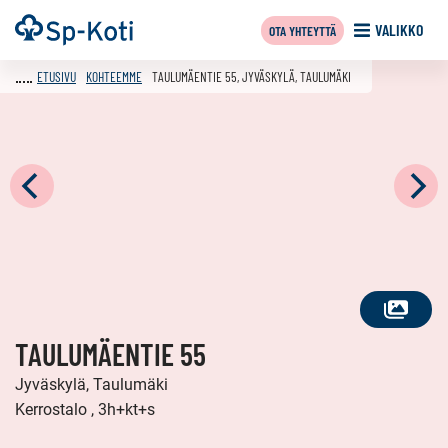
Siirry
Etusivu
VALIKKO
OTA YHTEYTTÄ
sisältöön
ETUSIVU
KOHTEEMME
TAULUMÄENTIE 55, JYVÄSKYLÄ, TAULUMÄKI
KATSO
TAULUMÄENTIE 55
KAIKKI
KUVAT
Jyväskylä, Taulumäki
Kerrostalo , 3h+kt+s