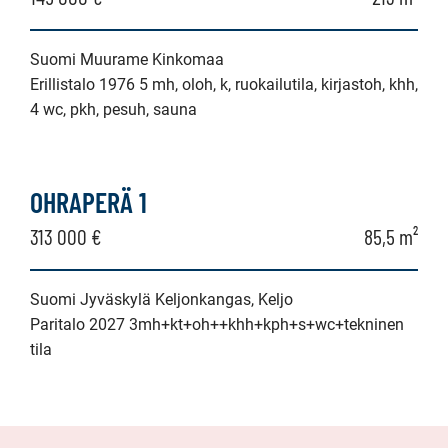
Suomi Muurame Kinkomaa
Erillistalo 1976 5 mh, oloh, k, ruokailutila, kirjastoh, khh,
4 wc, pkh, pesuh, sauna
OHRAPERÄ 1
313 000 €
85,5 m²
Suomi Jyväskylä Keljonkangas, Keljo
Paritalo 2027 3mh+kt+oh++khh+kph+s+wc+tekninen
tila