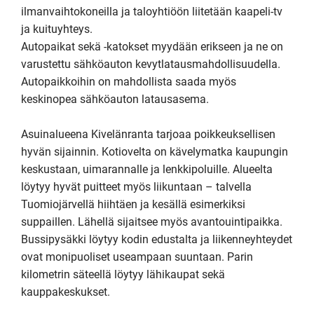
ilmanvaihtokoneilla ja taloyhtiöön liitetään kaapeli-tv 
ja kuituyhteys. 

Autopaikat sekä -katokset myydään erikseen ja ne on 
varustettu sähköauton kevytlatausmahdollisuudella. 
Autopaikkoihin on mahdollista saada myös 
keskinopea sähköauton latausasema. 

Asuinalueena Kivelänranta tarjoaa poikkeuksellisen 
hyvän sijainnin. Kotiovelta on kävelymatka kaupungin 
keskustaan, uimarannalle ja lenkkipoluille. Alueelta 
löytyy hyvät puitteet myös liikuntaan – talvella 
Tuomiojärvellä hiihtäen ja kesällä esimerkiksi 
suppaillen. Lähellä sijaitsee myös avantouintipaikka.  
Bussipysäkki löytyy kodin edustalta ja liikenneyhteydet 
ovat monipuoliset useampaan suuntaan. Parin 
kilometrin säteellä löytyy lähikaupat sekä 
kauppakeskukset.
