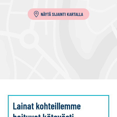
a
NÄYTÄ SIJAINTI KARTALLA
Lainat kohteillemme
hoituvat kätevästi