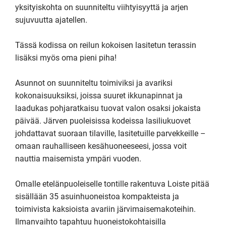
yksityiskohta on suunniteltu viihtyisyyttä ja arjen 
sujuvuutta ajatellen.

Tässä kodissa on reilun kokoisen lasitetun terassin 
lisäksi myös oma pieni piha! 

Asunnot on suunniteltu toimiviksi ja avariksi 
kokonaisuuksiksi, joissa suuret ikkunapinnat ja 
laadukas pohjaratkaisu tuovat valon osaksi jokaista 
päivää. Järven puoleisissa kodeissa lasiliukuovet 
johdattavat suoraan tilaville, lasitetuille parvekkeille – 
omaan rauhalliseen kesähuoneeseesi, jossa voit 
nauttia maisemista ympäri vuoden.

Omalle etelänpuoleiselle tontille rakentuva Loiste pitää 
sisällään 35 asuinhuoneistoa kompakteista ja 
toimivista kaksioista avariin järvimaisemakoteihin. 
Ilmanvaihto tapahtuu huoneistokohtaisilla 