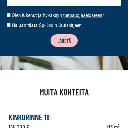
Olen lukenut ja hyväksyn
tietosuojaselosteen
SUOSTUMUS
*
*
Haluan tilata Sp-Kodin Uutiskirjeen
UUTISKIRJEEN
TILAUS
LÄHETÄ
MUITA KOHTEITA
KINKORINNE 18
145 000 €
213 m²