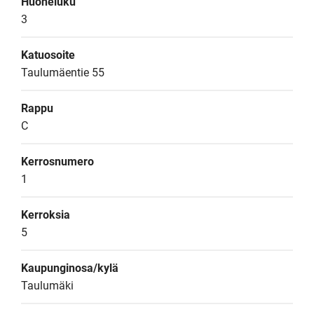
Huoneluku
3
Katuosoite
Taulumäentie 55
Rappu
C
Kerrosnumero
1
Kerroksia
5
Kaupunginosa/kylä
Taulumäki