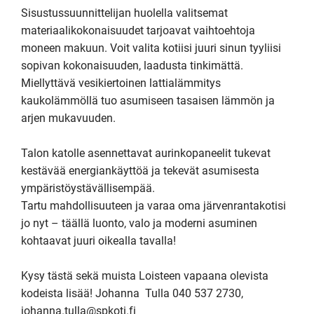
Sisustussuunnittelijan huolella valitsemat 
materiaalikokonaisuudet tarjoavat vaihtoehtoja 
moneen makuun. Voit valita kotiisi juuri sinun tyyliisi 
sopivan kokonaisuuden, laadusta tinkimättä. 
Miellyttävä vesikiertoinen lattialämmitys 
kaukolämmöllä tuo asumiseen tasaisen lämmön ja 
arjen mukavuuden.

Talon katolle asennettavat aurinkopaneelit tukevat 
kestävää energiankäyttöä ja tekevät asumisesta 
ympäristöystävällisempää.

Tartu mahdollisuuteen ja varaa oma järvenrantakotisi 
jo nyt – täällä luonto, valo ja moderni asuminen 
kohtaavat juuri oikealla tavalla!

Kysy tästä sekä muista Loisteen vapaana olevista 
kodeista lisää! Johanna  Tulla 040 537 2730, 