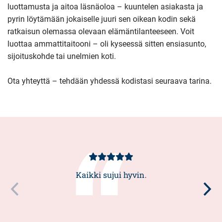
luottamusta ja aitoa läsnäoloa – kuuntelen asiakasta ja
pyrin löytämään jokaiselle juuri sen oikean kodin sekä
ratkaisun olemassa olevaan elämäntilanteeseen. Voit
luottaa ammattitaitooni – oli kyseessä sitten ensiasunto,
sijoituskohde tai unelmien koti.
Ota yhteyttä – tehdään yhdessä kodistasi seuraava tarina.
Asiakasarvio
5/5
Kaikki sujui hyvin.