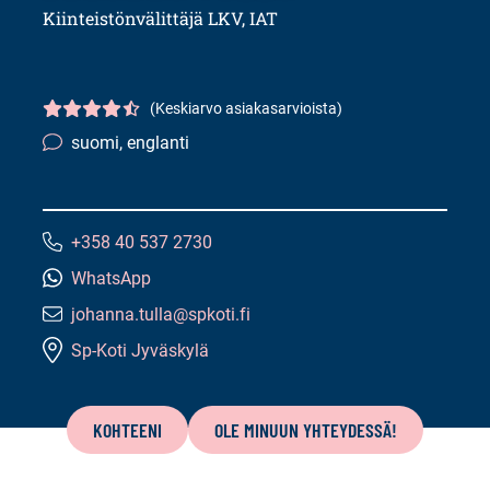
Kiinteistönvälittäjä LKV, IAT
(Keskiarvo asiakasarvioista)
Asiakasarvio
4.5/5
suomi, englanti
Kielitaito:
+358 40 537 2730
Puhelinnumero:
WhatsApp
johanna.tulla@spkoti.fi
Sähköpostiosoite:
Sp-Koti Jyväskylä
Tämän
sivun
KOHTEENI
OLE MINUUN YHTEYDESSÄ!
sisältö