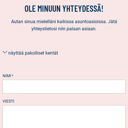
OLE MINUUN YHTEYDESSÄ!
Autan sinua mielelläni kaikissa asuntoasioissa. Jätä
yhteystietosi niin palaan asiaan.
"
" näyttää pakolliset kentät
*
NIMI
*
VIESTI