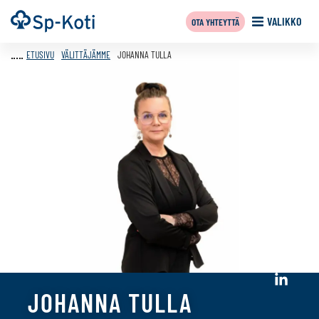
Siirry
Etusivu
VALIKKO
OTA YHTEYTTÄ
sisältöön
ETUSIVU
VÄLITTÄJÄMME
JOHANNA TULLA
Sosiaali
JOHANNA TULLA
media:
linkedin