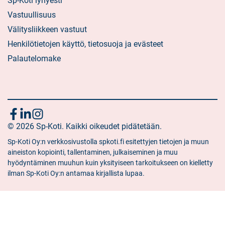
Sp-Koti lyhyesti
Vastuullisuus
Välitysliikkeen vastuut
Henkilötietojen käyttö, tietosuoja ja evästeet
Palautelomake
Seuraa
Sosiaalinen
Sosiaalinen
Sosiaalinen
media:
© 2026 Sp-Koti. Kaikki oikeudet pidätetään.
media:
media:
meitä
facebook
linkedin
instagram
Sp-Koti Oy:n verkkosivustolla spkoti.fi esitettyjen tietojen ja muun
aineiston kopiointi, tallentaminen, julkaiseminen ja muu
hyödyntäminen muuhun kuin yksityiseen tarkoitukseen on kielletty
ilman Sp-Koti Oy:n antamaa kirjallista lupaa.