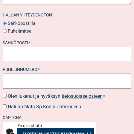
HALUAN YHTEYDENOTON
Sähköpostilla
Puhelimitse
SÄHKÖPOSTI
*
PUHELINNUMERO
*
Olen lukenut ja hyväksyn
tietosuojaselosteen
SUOSTUMUS
*
*
Haluan tilata Sp-Kodin Uutiskirjeen
UUTISKIRJEEN
TILAUS
CAPTCHA
En ole robotti