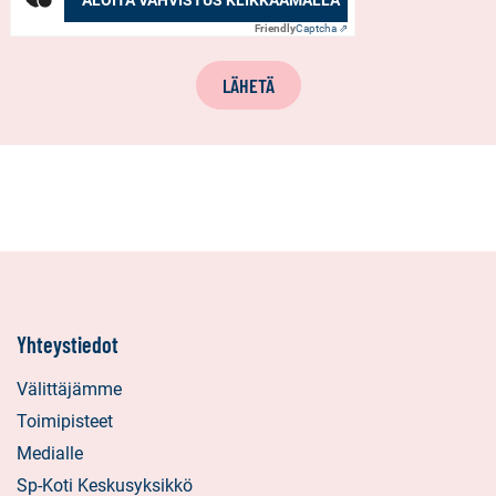
ALOITA VAHVISTUS KLIKKAAMALLA
Friendly
Captcha ⇗
LÄHETÄ
Yhteystiedot
Välittäjämme
Toimipisteet
Medialle
Sp-Koti Keskusyksikkö