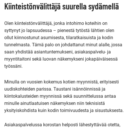
Kiinteistönvälittäjä suurella sydämellä
Olen kiinteistönvälittäjä, jonka intohimo koteihin on
syttynyt jo lapsuudessa – pienestä tytöstä lähtien olen
ollut kiinnostunut asumisesta, tilaratkaisuista ja kodin
tunnelmasta. Tämä palo on johdattanut minut alalle, jossa
saan yhdistää asiantuntemukseni, asiakaspalvelu- ja
myyntitaitoni sekä luovan näkemykseni jokapäiväisessä
työssäni.
Minulla on vuosien kokemus kotien myynnistä, erityisesti
uudiskohteiden parissa. Taustani isännöinnissä ja
kiintokalusteiden myynnissä sekä suunnittelussa antaa
minulle ainutlaatuisen näkemyksen niin teknisistä
yksityiskohdista kuin kodin toimivuudesta ja sisustuksesta.
Asiakaspalvelussa korostan helposti lähestyttävää otetta,