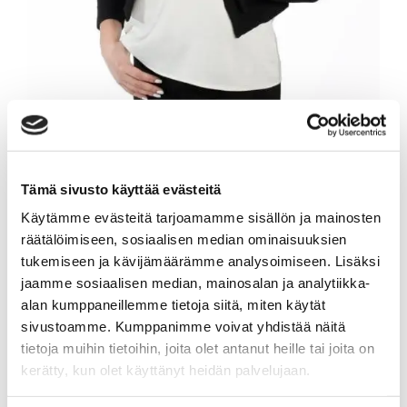
SANNA NYMAN
Tämä sivusto käyttää evästeitä
Ylempi kiinteistönvälittäjä LKV, KiAT,
Käytämme evästeitä tarjoamamme sisällön ja mainosten
kaupanvahvistaja
räätälöimiseen, sosiaalisen median ominaisuuksien
tukemiseen ja kävijämäärämme analysoimiseen. Lisäksi
Sp-Koti Forssa | LKV Omassa Kotona Oy
, 2608566-3
jaamme sosiaalisen median, mainosalan ja analytiikka-
alan kumppaneillemme tietoja siitä, miten käytät
+358 45 6037676
sivustoamme. Kumppanimme voivat yhdistää näitä
sanna.nyman@spkoti.fi
tietoja muihin tietoihin, joita olet antanut heille tai joita on
Sp-Koti Forssa
kerätty, kun olet käyttänyt heidän palvelujaan.