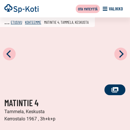
Siirry
Etusivu
VALIKKO
OTA YHTEYTTÄ
sisältöön
ETUSIVU
KOHTEEMME
MATINTIE 4, TAMMELA, KESKUSTA
KATSO
MATINTIE 4
KAIKKI
KUVAT
Tammela, Keskusta
Kerrostalo 1967 , 3h+k+p