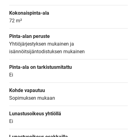
Kokonaispinta-ala
72 m²
Pinta-alan peruste
Yhtiöjärjestyksen mukainen ja 
isännöitsijäntodistuksen mukainen
Pinta-ala on tarkistusmitattu
Ei
Kohde vapautuu
Sopimuksen mukaan
Lunastusoikeus yhtiöllä
Ei
Lunastusoikeus osakkailla