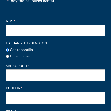
"
" näyttää pakolliset kentät
*
NIMI
*
HALUAN YHTEYDENOTON
Sähköpostilla
Puhelimitse
SÄHKÖPOSTI
*
PUHELIN
*
VIESTI