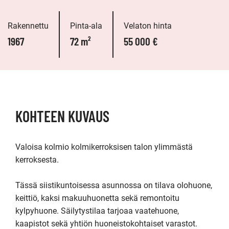
Rakennettu
Pinta-ala
Velaton hinta
1967
72 m²
55 000 €
KOHTEEN KUVAUS
Valoisa kolmio kolmikerroksisen talon ylimmästä 
kerroksesta.

Tässä siistikuntoisessa asunnossa on tilava olohuone, 
keittiö, kaksi makuuhuonetta sekä remontoitu 
kylpyhuone. Säilytystilaa tarjoaa vaatehuone, 
kaapistot sekä yhtiön huoneistokohtaiset varastot.
