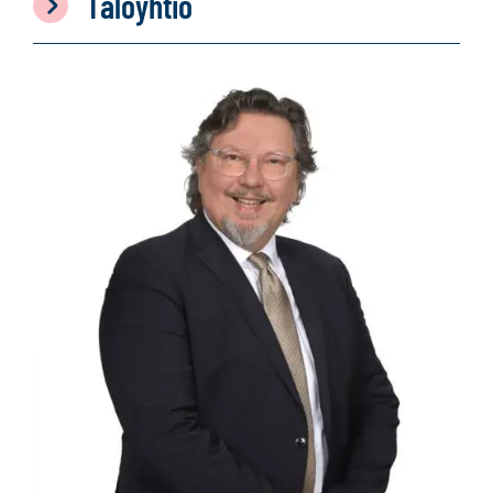
Taloyhtiö