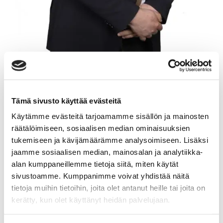
TERO-PEKKA LEHTONEN
Tämä sivusto käyttää evästeitä
Myyntineuvottelija, osakas
Käytämme evästeitä tarjoamamme sisällön ja mainosten
Sp-Koti Järvenpää | Jannen Koti Oy
, 2892708-6
räätälöimiseen, sosiaalisen median ominaisuuksien
tukemiseen ja kävijämäärämme analysoimiseen. Lisäksi
+358 50 301 9016
jaamme sosiaalisen median, mainosalan ja analytiikka-
WhatsApp
alan kumppaneillemme tietoja siitä, miten käytät
sivustoamme. Kumppanimme voivat yhdistää näitä
tero-pekka.lehtonen@spkoti.fi
tietoja muihin tietoihin, joita olet antanut heille tai joita on
Sp-Koti Järvenpää
kerätty, kun olet käyttänyt heidän palvelujaan.
Sp-Koti Tuusula