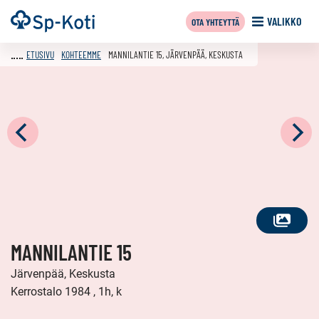
Siirry
Etusivu
VALIKKO
OTA YHTEYTTÄ
sisältöön
ETUSIVU
KOHTEEMME
MANNILANTIE 15, JÄRVENPÄÄ, KESKUSTA
KATSO
MANNILANTIE 15
KAIKKI
KUVAT
Järvenpää, Keskusta
Kerrostalo 1984 , 1h, k