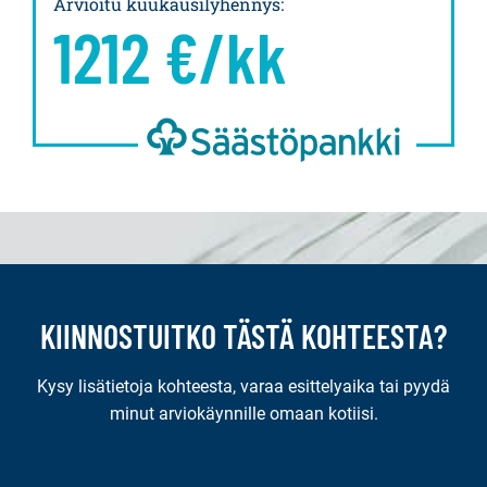
Arvioitu kuukausilyhennys
:
1212
€/kk
KIINNOSTUITKO TÄSTÄ KOHTEESTA?
Kysy lisätietoja kohteesta, varaa esittelyaika tai pyydä
minut arviokäynnille omaan kotiisi.