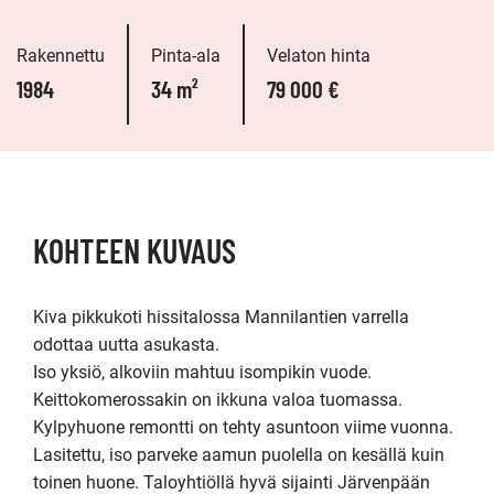
Rakennettu
Pinta-ala
Velaton hinta
1984
34 m²
79 000 €
KOHTEEN KUVAUS
Kiva pikkukoti hissitalossa Mannilantien varrella 
odottaa uutta asukasta.

Iso yksiö, alkoviin mahtuu isompikin vuode. 
Keittokomerossakin on ikkuna valoa tuomassa.  
Kylpyhuone remontti on tehty asuntoon viime vuonna. 
Lasitettu, iso parveke aamun puolella on kesällä kuin 
toinen huone. Taloyhtiöllä hyvä sijainti Järvenpään 