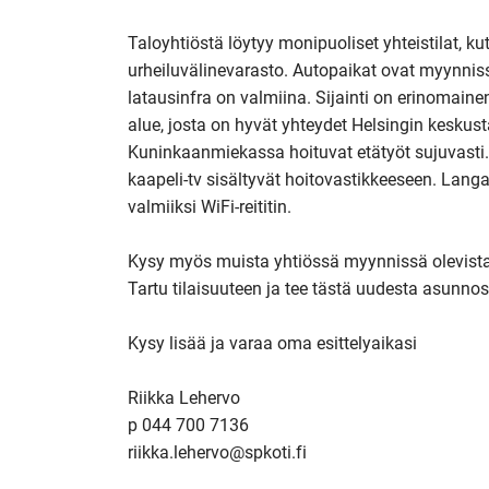
Taloyhtiöstä löytyy monipuoliset yhteistilat, ku
urheiluvälinevarasto. Autopaikat ovat myynnissä
latausinfra on valmiina. Sijainti on erinomaine
alue, josta on hyvät yhteydet Helsingin keskust
Kuninkaanmiekassa hoituvat etätyöt sujuvasti.
kaapeli-tv sisältyvät hoitovastikkeeseen. Lang
valmiiksi WiFi-reititin.

Kysy myös muista yhtiössä myynnissä olevista a
Tartu tilaisuuteen ja tee tästä uudesta asunnost
Kysy lisää ja varaa oma esittelyaikasi

Riikka Lehervo

p 044 700 7136

riikka.lehervo@spkoti.fi
