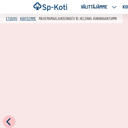
Siirry
Etusivu
VÄLITTÄJÄMME
KO
VÄLITT
sisältöön
ALASIV
ETUSIVU
KOHTEEMME
MAISEMAMAALAUKSENKATU 10, HELSINKI, KUNINKAANTAMMI