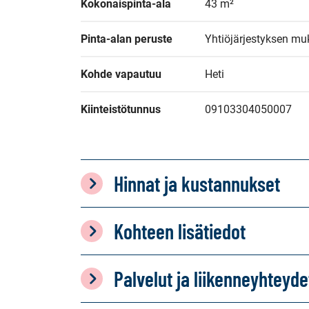
Kokonaispinta-ala
43 m²
Pinta-alan peruste
Yhtiöjärjestyksen mu
Kohde vapautuu
Heti
Kiinteistötunnus
09103304050007
Hinnat ja kustannukset
Kohteen lisätiedot
Palvelut ja liikenneyhteyde