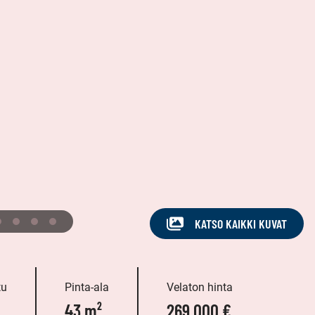
KATSO KAIKKI KUVAT
tu
Pinta-ala
Velaton hinta
43 m²
269 000 €