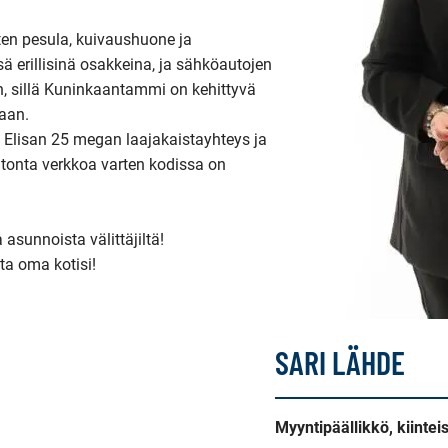
ten pesula, kuivaushuone ja 
 erillisinä osakkeina, ja sähköautojen 
n, sillä Kuninkaantammi on kehittyvä 
aan.

 Elisan 25 megan laajakaistayhteys ja 
atonta verkkoa varten kodissa on 
sunnoista välittäjiltä!

a oma kotisi!

SARI LÄHDE
Myyntipäällikkö, kiintei