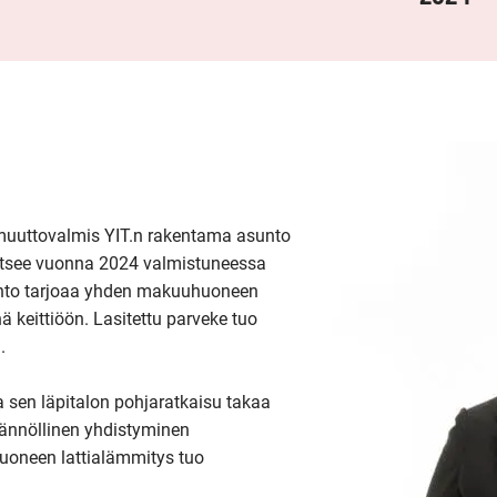
 muuttovalmis YIT.n rakentama asunto 
tsee vuonna 2024 valmistuneessa 
nto tarjoaa yhden makuuhuoneen 
keittiöön. Lasitettu parveke tuo 


a sen läpitalon pohjaratkaisu takaa 
tännöllinen yhdistyminen 
uoneen lattialämmitys tuo 