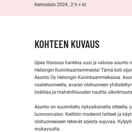
Kerrostalo 2024 , 2 h + kt
KOHTEEN KUVAUS
Upea tilaisuus hankkia uusi ja valoisa asunto
Helsingin Kuninkaantammesta! Tämä koti sijai
Asunto Oy Helsingin Kuninkaanmiekassa. Asu
vaatehuoneella, avaran olohuoneen yhdistettynä 
lisätilaa ja mahdollisuuden nauttia ulkoilmasta.
Asunto on suunniteltu nykyaikaisella otteella, j
luonnonvalon. Keittiön modernit laitteet ja käy
olohuoneeseen tekevät arjesta sujuvaa. Kylpyh
mukavuutta.
