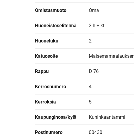
Omistusmuoto
Oma
Huoneistoselitelmä
2 h + kt
Huoneluku
2
Katuosoite
Maisemamaalauksen
Rappu
D 76
Kerrosnumero
4
Kerroksia
5
Kaupunginosa/kylä
Kuninkaantammi
Postinumero
00430