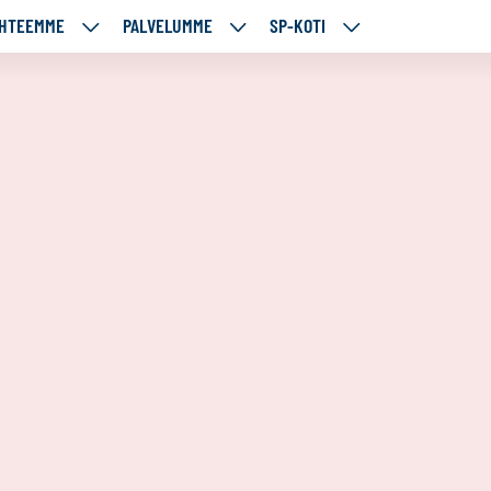
HTEEMME
PALVELUMME
SP-KOTI
ÄJÄMME
KOHTEEMME
PALVELUMME
SP-
UT
ALASIVUT
ALASIVUT
KOTI
ALASIVUT