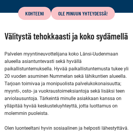
Tämän
sivun
KOHTEENI
OLE MINUUN YHTEYDESSÄ!
sisältö
Välitystä tehokkaasti ja koko sydämellä
Palvelen myyntineuvottelijana koko Länsi-Uudenmaan
alueella asiantuntevasti sekä hyvällä
paikallistuntemuksella. Hyvää paikallistuntemusta tukee yli
20 vuoden asuminen Nummelan sekä lähikuntien alueella.
Tarjoan toimivaa ja monipuolista palvelukokonaisuutta;
myynti-, osto- ja vuokraustoimeksiantoja sekä lisäksi teen
arviolausuntoja. Tärkeintä minulle asiakkaan kanssa on
ylläpitää hyvää keskusteluyhteyttä, jotta luottamus on
molemmin puoleista.
Olen luonteeltani hyvin sosiaalinen ja helposti lähestyttävä.