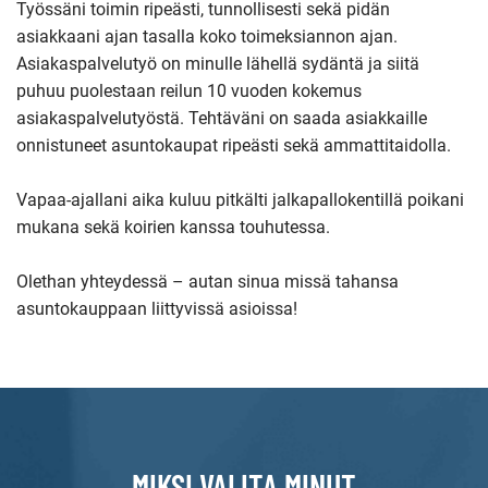
Työssäni toimin ripeästi, tunnollisesti sekä pidän
asiakkaani ajan tasalla koko toimeksiannon ajan.
Asiakaspalvelutyö on minulle lähellä sydäntä ja siitä
puhuu puolestaan reilun 10 vuoden kokemus
asiakaspalvelutyöstä. Tehtäväni on saada asiakkaille
onnistuneet asuntokaupat ripeästi sekä ammattitaidolla.
Vapaa-ajallani aika kuluu pitkälti jalkapallokentillä poikani
mukana sekä koirien kanssa touhutessa.
Olethan yhteydessä – autan sinua missä tahansa
asuntokauppaan liittyvissä asioissa!
MIKSI VALITA MINUT