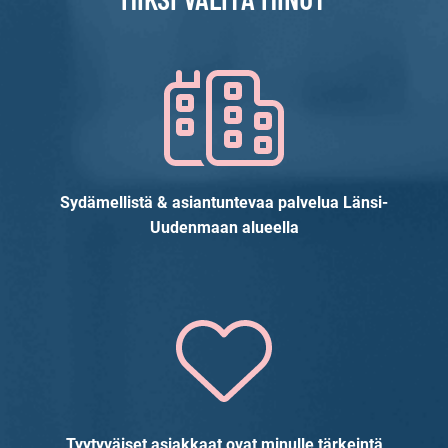
Sydämellistä & asiantuntevaa palvelua Länsi-
Uudenmaan alueella
Tyytyväiset asiakkaat ovat minulle tärkeintä