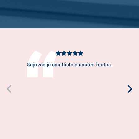
Asiakasarvio
5/5
Sujuvaa ja asiallista asioiden hoitoa.