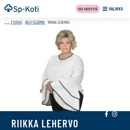
Siirry
Etusivu
VALIKKO
OTA YHTEYTTÄ
sisältöön
ETUSIVU
VÄLITTÄJÄMME
RIIKKA LEHERVO
Sosiaalinen
Sosiaali
RIIKKA LEHERVO
media:
media:
facebook
instagra