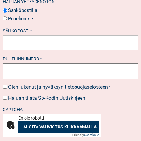
HALUAN YHTEYDENOTON
Sähköpostilla
Puhelimitse
SÄHKÖPOSTI
*
PUHELINNUMERO
*
Olen lukenut ja hyväksyn
tietosuojaselosteen
SUOSTUMUS
*
*
Haluan tilata Sp-Kodin Uutiskirjeen
UUTISKIRJEEN
TILAUS
CAPTCHA
En ole robotti
ALOITA VAHVISTUS KLIKKAAMALLA
Friendly
Captcha ⇗