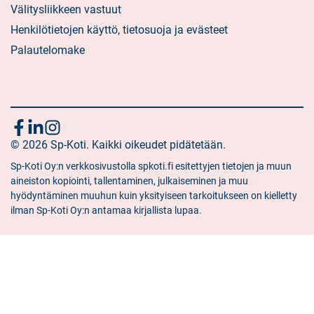
Välitysliikkeen vastuut
Henkilötietojen käyttö, tietosuoja ja evästeet
Palautelomake
Seuraa
Sosiaalinen
Sosiaalinen
Sosiaalinen
media:
© 2026 Sp-Koti. Kaikki oikeudet pidätetään.
media:
media:
meitä
facebook
linkedin
instagram
Sp-Koti Oy:n verkkosivustolla spkoti.fi esitettyjen tietojen ja muun
aineiston kopiointi, tallentaminen, julkaiseminen ja muu
hyödyntäminen muuhun kuin yksityiseen tarkoitukseen on kielletty
ilman Sp-Koti Oy:n antamaa kirjallista lupaa.