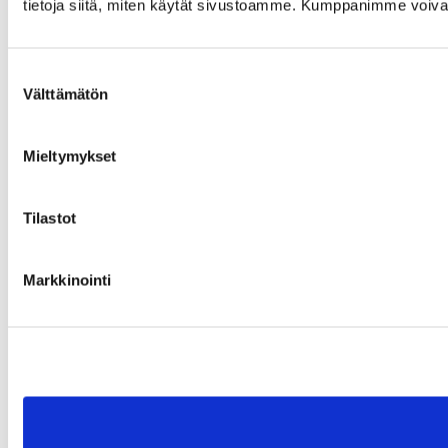
tietoja siitä, miten käytät sivustoamme. Kumppanimme voivat yhd
Suostumuksen
Välttämätön
valinta
Mieltymykset
Tilastot
Markkinointi