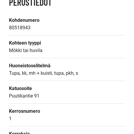
PERUSTIEDOT
Kohdenumero
80518943
Kohteen tyyppi
Mökki tai huvila
Huoneistoselitelmä
Tupa, kk, mh + kuisti, tupa, pkh, s
Katuosoite
Puutikantie 91
Kerrosnumero
1
Kerroksia