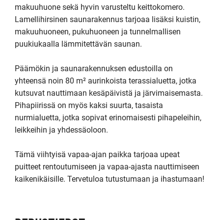
makuuhuone sekä hyvin varusteltu keittokomero. 
Lamellihirsinen saunarakennus tarjoaa lisäksi kuistin, 
makuuhuoneen, pukuhuoneen ja tunnelmallisen 
puukiukaalla lämmitettävän saunan.

Päämökin ja saunarakennuksen edustoilla on 
yhteensä noin 80 m² aurinkoista terassialuetta, jotka 
kutsuvat nauttimaan kesäpäivistä ja järvimaisemasta. 
Pihapiirissä on myös kaksi suurta, tasaista 
nurmialuetta, jotka sopivat erinomaisesti pihapeleihin, 
leikkeihin ja yhdessäoloon.

Tämä viihtyisä vapaa-ajan paikka tarjoaa upeat 
puitteet rentoutumiseen ja vapaa-ajasta nauttimiseen 