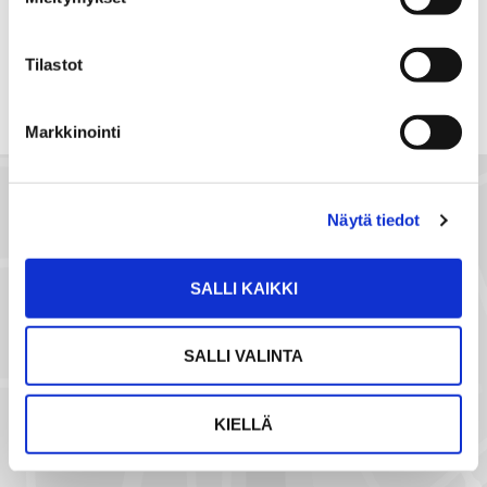
WhatsApissa
Facebookissa
a
a
s
Tilastot
ä
h
Markkinointi
k
ö
p
o
Näytä tiedot
s
t
SALLI KAIKKI
i
l
l
SALLI VALINTA
a
KIELLÄ
NÄYTÄ SIJAINTI KARTALLA