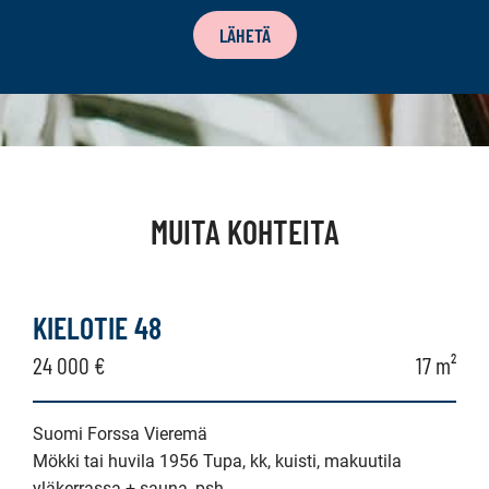
TILAUS
LÄHETÄ
MUITA KOHTEITA
KIELOTIE 48
24 000 €
17 m²
Suomi Forssa Vieremä
Mökki tai huvila 1956 Tupa, kk, kuisti, makuutila
yläkerrassa + sauna, psh