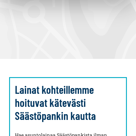
Lainat kohteillemme
hoituvat kätevästi
Säästöpankin kautta
Hae asuntolainaa Säästöpankista ilman