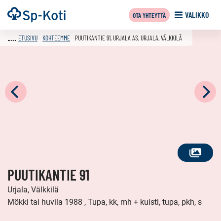
Siirry
Etusivu
VALIKKO
OTA YHTEYTTÄ
sisältöön
ETUSIVU
KOHTEEMME
PUUTIKANTIE 91, URJALA AS, URJALA, VÄLKKILÄ
KATSO
PUUTIKANTIE 91
KAIKKI
KUVAT
Urjala, Välkkilä
Mökki tai huvila 1988 , Tupa, kk, mh + kuisti, tupa, pkh, s