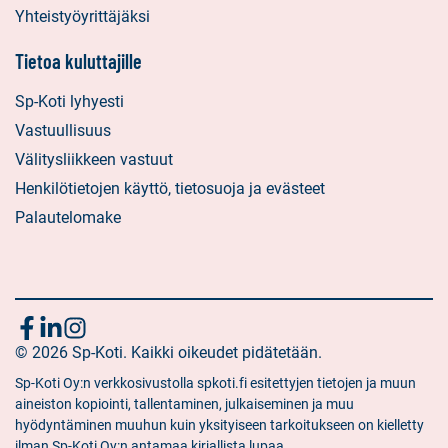
Yhteistyöyrittäjäksi
Tietoa kuluttajille
Sp-Koti lyhyesti
Vastuullisuus
Välitysliikkeen vastuut
Henkilötietojen käyttö, tietosuoja ja evästeet
Palautelomake
Seuraa
Sosiaalinen
Sosiaalinen
Sosiaalinen
media:
© 2026 Sp-Koti. Kaikki oikeudet pidätetään.
media:
media:
meitä
facebook
linkedin
instagram
Sp-Koti Oy:n verkkosivustolla spkoti.fi esitettyjen tietojen ja muun
aineiston kopiointi, tallentaminen, julkaiseminen ja muu
hyödyntäminen muuhun kuin yksityiseen tarkoitukseen on kielletty
ilman Sp-Koti Oy:n antamaa kirjallista lupaa.