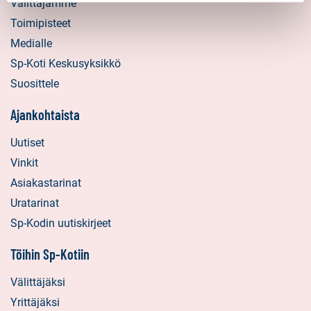
Välittäjämme
Toimipisteet
Medialle
Sp-Koti Keskusyksikkö
Suosittele
Ajankohtaista
Uutiset
Vinkit
Asiakastarinat
Uratarinat
Sp-Kodin uutiskirjeet
Töihin Sp-Kotiin
Välittäjäksi
Yrittäjäksi