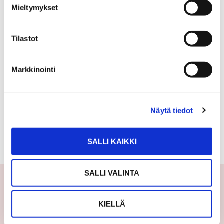
3mh + k + oh + 3WC + at + varasto
Mieltymykset
Tilastot
OJALANTIE 41
219 000 €
168 m²
Markkinointi
Suomi Nokia Korvola
Näytä tiedot
Omakotitalo 1929
5h+k+kph+veranta+eteinen
SALLI KAIKKI
SALLI VALINTA
KIELLÄ
Yhteystiedot