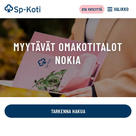
Siirry
Etusivu
VALIKKO
OTA YHTEYTTÄ
sisältöön
MYYTÄVÄT OMAKOTITALOT
NOKIA
Tällä
sivulla
näytetään
TARKENNA HAKUA
seuraavat
kohteet: