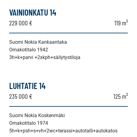
omakotitalo,
VAINIONKATU 14
erillistalo,
229 000 €
119 m²
maatila
Suomi Nokia Kankaantaka
Omakotitalo 1942
3h+k+parvi +2xkph+säilytystiloja
LUHTATIE 14
235 000 €
125 m²
Suomi Nokia Koskenmäki
Omakotitalo 1974
5h+k+psh+s+vh+2wc+terassi+autotalli+autokatos