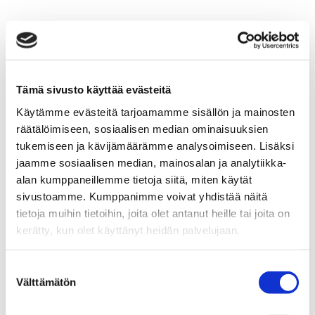
HAAVISTONTIE 7
279 000 €
180 m²
Tämä sivusto käyttää evästeitä
Käytämme evästeitä tarjoamamme sisällön ja mainosten
Suomi Nokia
räätälöimiseen, sosiaalisen median ominaisuuksien
Omakotitalo 1930
tukemiseen ja kävijämäärämme analysoimiseen. Lisäksi
6h+k+khh+kh+s+3xWC
jaamme sosiaalisen median, mainosalan ja analytiikka-
alan kumppaneillemme tietoja siitä, miten käytät
sivustoamme. Kumppanimme voivat yhdistää näitä
tietoja muihin tietoihin, joita olet antanut heille tai joita on
AKKAVUORENRINNE 8
kerätty, kun olet käyttänyt heidän palvelujaan.
115 000 €
150 m²
Suostumuksen
Välttämätön
valinta
Suomi Nokia Linnavuori
Omakotitalo 1947