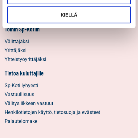
Uratarinat
KIELLÄ
Sp-Kodin uutiskirjeet
Töihin Sp-Kotiin
Välittäjäksi
Yrittäjäksi
Yhteistyöyrittäjäksi
Tietoa kuluttajille
Sp-Koti lyhyesti
Vastuullisuus
Välitysliikkeen vastuut
Henkilötietojen käyttö, tietosuoja ja evästeet
Palautelomake