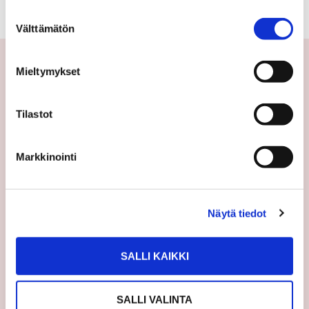
Suostumuksen
Välttämätön
valinta
Mieltymykset
Yhteystiedot
Tilastot
Välittäjämme
Toimipisteet
Markkinointi
Medialle
Sp-Koti Keskusyksikkö
Suosittele
Näytä tiedot
Ajankohtaista
SALLI KAIKKI
Uutiset
Vinkit
SALLI VALINTA
Asiakastarinat