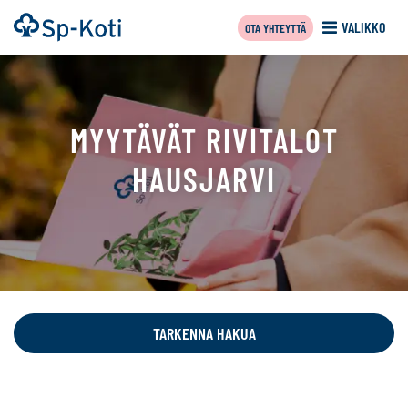
Siirry
Etusivu
VALIKKO
OTA YHTEYTTÄ
sisältöön
MYYTÄVÄT RIVITALOT
HAUSJARVI
Tällä
sivulla
näytetään
TARKENNA HAKUA
seuraavat
kohteet: