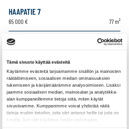
rivitalo,
HAAPATIE 7
paritalo,
65 000 €
77 m²
puutalo-
osake
Suomi Hausjärvi Oitti
Rivitalo 1981
3h, k, s, psh, erill. wc, terassi
Tämä sivusto käyttää evästeitä
Käytämme evästeitä tarjoamamme sisällön ja mainosten
räätälöimiseen, sosiaalisen median ominaisuuksien
HARJUTIE 3
tukemiseen ja kävijämäärämme analysoimiseen. Lisäksi
59 000 €
78,5 m²
jaamme sosiaalisen median, mainosalan ja analytiikka-
alan kumppaneillemme tietoja siitä, miten käytät
sivustoamme. Kumppanimme voivat yhdistää näitä
Suomi Hausjärvi Oitti
tietoja muihin tietoihin, joita olet antanut heille tai joita on
Rivitalo 1988
kerätty, kun olet käyttänyt heidän palvelujaan.
3h, k, s, psh, vh + ulkovarasto