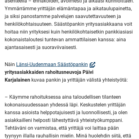
asenteella – ennakoiden, avoimesti ja aikaasi kunnioittaen.
Ymmärrämme yrittäjän elämäntapaa ja aikataulupainetta,
ja siksi panostamme palvelujen saavutettavuuteen ja
henkilökohtaisuuteen. Säästöpankin yritysasiakkaana voit
hoitaa niin yrityksesi kuin henkilökohtaisetkin pankkiasiasi
kokonaistaloutesi tuntevan ammattilaisen kanssa: aina
ajantasaisesti ja suoraviivaisesti.
(Avautuu
Näin
Länsi-Uudenmaan Säästöpankin
uuteen
yritysasiakkaiden rahoitusneuvoja Päivi
ikkunaan,
Karjalainen
kuvaa pankin ja yrittäjän välistä yhteistyötä:
Siirryt
toiseen
– Käymme rahoituksessa aina taloudellisen tilanteen
palveluun)
kokonaisuudessaan yhdessä läpi. Keskustelen yrittäjän
kanssa asioista helppotajuisesti ja luonnollisesti, ja olen
asiakkailleni helposti lähestyttävä yhteistyökumppani.
Tehtäväni on varmistaa, että yrittäjä voi laittaa pään
tyynyyn illalla rauhallisin mielin. Minä huolehdin siitä, että