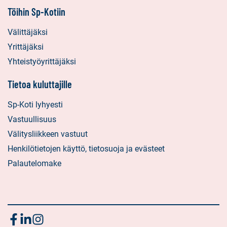
Töihin Sp-Kotiin
Välittäjäksi
Yrittäjäksi
Yhteistyöyrittäjäksi
Tietoa kuluttajille
Sp-Koti lyhyesti
Vastuullisuus
Välitysliikkeen vastuut
Henkilötietojen käyttö, tietosuoja ja evästeet
Palautelomake
Seuraa
Sosiaalinen
Sosiaalinen
Sosiaalinen