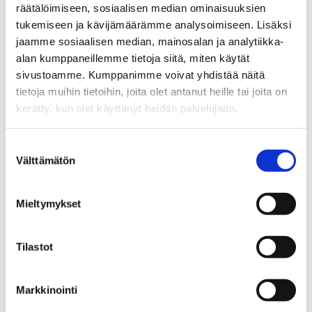
Päivi Karjalainen, Länsi-Uudenmaan Säästöpankki
räätälöimiseen, sosiaalisen median ominaisuuksien
tukemiseen ja kävijämäärämme analysoimiseen. Lisäksi
jaamme sosiaalisen median, mainosalan ja analytiikka-
alan kumppaneillemme tietoja siitä, miten käytät
Ostajan markkinat suosivat nyt myös
sivustoamme. Kumppanimme voivat yhdistää näitä
yritysasiakkaita
tietoja muihin tietoihin, joita olet antanut heille tai joita on
kerätty, kun olet käyttänyt heidän palvelujaan.
Yrittäjien on nyt oiva aika hoitaa omat asumistalouden
Suostumuksen
asiat kuntoon ja pohtia oman kodin ostoa tai ehkäpä
Välttämätön
valinta
sellaisen rakennuttamista. Tämänhetkinen markkinatilanne
tarjoaa erinomaisen mahdollisuuden tehdä asunnonvaihto
Mieltymykset
tai -rakennussuunnitelmista totta, sillä
myytävien
(Avautuu
asuntojen
lisäksi myös tonttien hinnat ovat alhaiset.
uuteen
Yrittäjien kannattaa harkita myös mahdollisen liiketilan
Tilastot
ikkunaan)
ostamista omaksi, sillä tällä hetkellä se saattaa olla
kannattava sijoitus.
Markkinointi