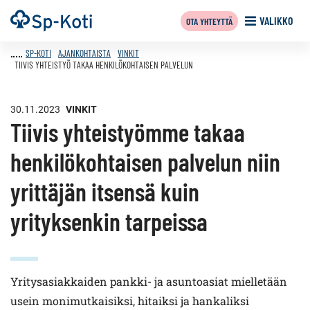
Siirry
Etusivu
VALIKKO
OTA YHTEYTTÄ
sisältöön
SP-KOTI
AJANKOHTAISTA
VINKIT
TIIVIS YHTEISTYÖ TAKAA HENKILÖKOHTAISEN PALVELUN
30.11.2023
VINKIT
Tiivis yhteistyömme takaa
henkilökohtaisen palvelun niin
yrittäjän itsensä kuin
yrityksenkin tarpeissa
Yritysasiakkaiden pankki- ja asuntoasiat mielletään
usein monimutkaisiksi, hitaiksi ja hankaliksi