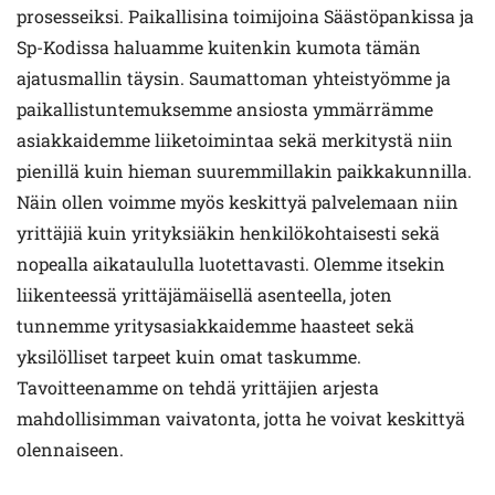
prosesseiksi. Paikallisina toimijoina Säästöpankissa ja
Sp-Kodissa haluamme kuitenkin kumota tämän
ajatusmallin täysin. Saumattoman yhteistyömme ja
paikallistuntemuksemme ansiosta ymmärrämme
asiakkaidemme liiketoimintaa sekä merkitystä niin
pienillä kuin hieman suuremmillakin paikkakunnilla.
Näin ollen voimme myös keskittyä palvelemaan niin
yrittäjiä kuin yrityksiäkin henkilökohtaisesti sekä
nopealla aikataululla luotettavasti. Olemme itsekin
liikenteessä yrittäjämäisellä asenteella, joten
tunnemme yritysasiakkaidemme haasteet sekä
yksilölliset tarpeet kuin omat taskumme.
Tavoitteenamme on tehdä yrittäjien arjesta
mahdollisimman vaivatonta, jotta he voivat keskittyä
olennaiseen.