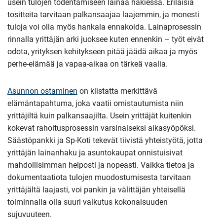
usein tulojen todentamiseen lainaa hakiessa. Erilaisia
tositteita tarvitaan palkansaajaa laajemmin, ja monesti
tuloja voi olla myös hankala ennakoida. Lainaprosessin
rinnalla yrittäjän arki juoksee kuten ennenkin – työt eivät
odota, yrityksen kehitykseen pitää jäädä aikaa ja myös
perhe-elämää ja vapaa-aikaa on tärkeä vaalia.
Asunnon ostaminen
on kiistatta merkittävä
elämäntapahtuma, joka vaatii omistautumista niin
yrittäjiltä kuin palkansaajilta. Usein yrittäjät kuitenkin
kokevat rahoitusprosessin varsinaiseksi aikasyöpöksi.
Säästöpankki ja Sp-Koti tekevät tiivistä yhteistyötä, jotta
yrittäjän lainanhaku ja asuntokaupat onnistuisivat
mahdollisimman helposti ja nopeasti. Vaikka tietoa ja
dokumentaatiota tulojen muodostumisesta tarvitaan
yrittäjältä laajasti, voi pankin ja välittäjän yhteisellä
toiminnalla olla suuri vaikutus kokonaisuuden
sujuvuuteen.