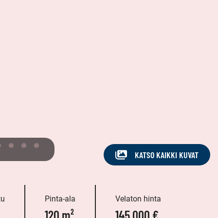
KATSO KAIKKI KUVAT
tu
Pinta-ala
Velaton hinta
120 m²
145 000 €