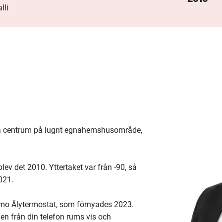
lli
la centrum på lugnt egnahemshusområde, 
ev det 2010. Yttertaket var från -90, så 
21.

o Älytermostat, som förnyades 2023. 
n från din telefon rums vis och 