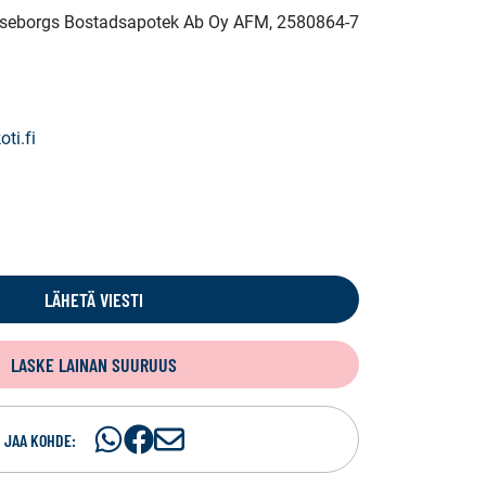
Raseborgs Bostadsapotek Ab Oy AFM
, 2580864-7
ti.fi
LÄHETÄ VIESTI
LASKE LAINAN SUURUUS
Jaa
Jaa
J
JAA KOHDE:
WhatsApissa
Facebookissa
a