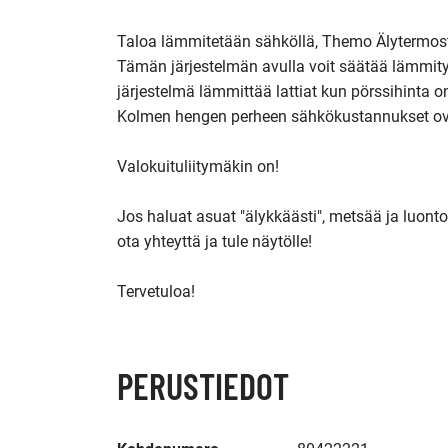
Taloa lämmitetään sähköllä, Themo Älytermostaa
Tämän järjestelmän avulla voit säätää lämmity
järjestelmä lämmittää lattiat kun pörssihinta on 
Kolmen hengen perheen sähkökustannukset ovat
Valokuituliitymäkin on!

Jos haluat asuat "älykkäästi", metsää ja luonto
ota yhteyttä ja tule näytölle!

Tervetuloa!
PERUSTIEDOT