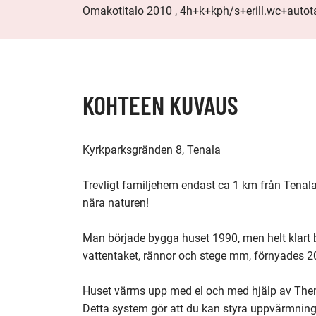
Omakotitalo 2010 , 4h+k+kph/s+erill.wc+autota
KOHTEEN KUVAUS
Kyrkparksgränden 8, Tenala

Trevligt familjehem endast ca 1 km från Tena
nära naturen!

Man började bygga huset 1990, men helt klart bl
vattentaket, rännor och stege mm, förnyades 20
Huset värms upp med el och med hjälp av Them
Detta system gör att du kan styra uppvärmninge