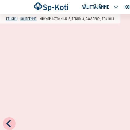
Siirry
Etusivu
VÄLITTÄJÄMME
KO
VÄLITT
sisältöön
ALASIV
ETUSIVU
KOHTEEMME
KIRKKOPUISTONKUJA 8, TENHOLA, RAASEPORI, TENHOLA