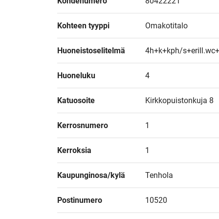
Kohdenumero
80422221
Kohteen tyyppi
Omakotitalo
Huoneistoselitelmä
4h+k+kph/s+erill.wc+
Huoneluku
4
Katuosoite
Kirkkopuistonkuja 8
Kerrosnumero
1
Kerroksia
1
Kaupunginosa/kylä
Tenhola
Postinumero
10520