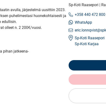
Sp-Koti Raasepori | 
tin avulla, järjestelmä uusittiin 2023. 
+358 440 472 800
ksen puhelimestasi huonekohtaisesti ja 
edullisin.

WhatsApp
 olleet n. 2 200€/vuosi.

eric.lonnqvist@spko
Sp-Koti Raasepori
Sp-Koti Karjaa
a pihan jatkeena-
