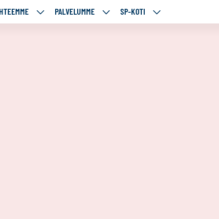
HTEEMME
PALVELUMME
SP-KOTI
ÄJÄMME
KOHTEEMME
PALVELUMME
SP-
UT
ALASIVUT
ALASIVUT
KOTI
ALASIVUT