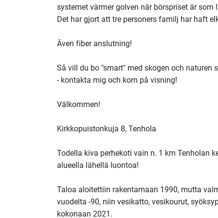
systemet värmer golven när börspriset är som lä
Det har gjort att tre personers familj har haft e
Även fiber anslutning!

Så vill du bo "smart" med skogen och naturen s
- kontakta mig och kom på visning!

Välkommen! 

Kirkkopuistonkuja 8, Tenhola

Todella kiva perhekoti vain n. 1 km Tenholan ke
alueella lähellä luontoa!

Taloa aloitettiin rakentamaan 1990, mutta valm
vuodelta -90, niin vesikatto, vesikourut, syöksyp
kokonaan 2021.
