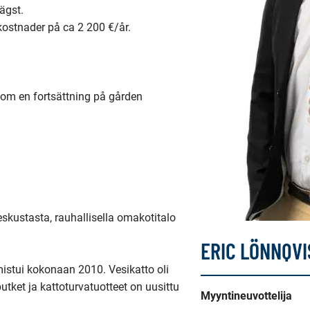
gst.

lkostnader på ca 2 200 €/år.

om en fortsättning på gården 

skustasta, rauhallisella omakotitalo 
ERIC LÖNNQVI
istui kokonaan 2010. Vesikatto oli 
utket ja kattoturvatuotteet on uusittu 
Myyntineuvottelija