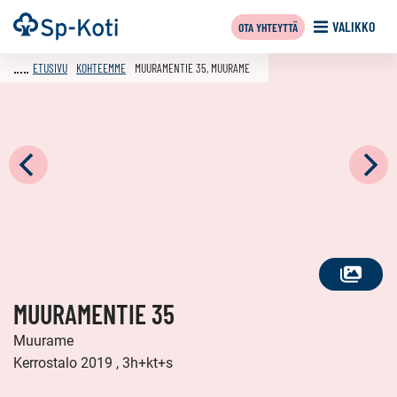
Siirry
Etusivu
VALIKKO
OTA YHTEYTTÄ
sisältöön
ETUSIVU
KOHTEEMME
MUURAMENTIE 35, MUURAME
KATSO
MUURAMENTIE 35
KAIKKI
KUVAT
Muurame
Kerrostalo 2019 , 3h+kt+s