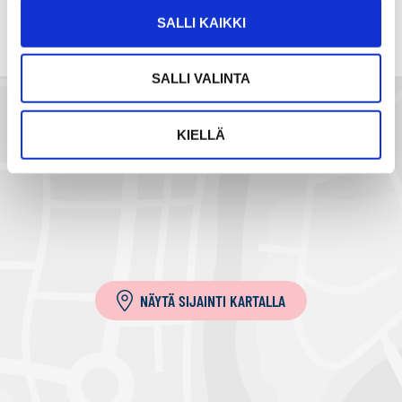
ä
SALLI KAIKKI
h
k
SALLI VALINTA
ö
p
o
KIELLÄ
s
t
i
l
l
a
NÄYTÄ SIJAINTI KARTALLA