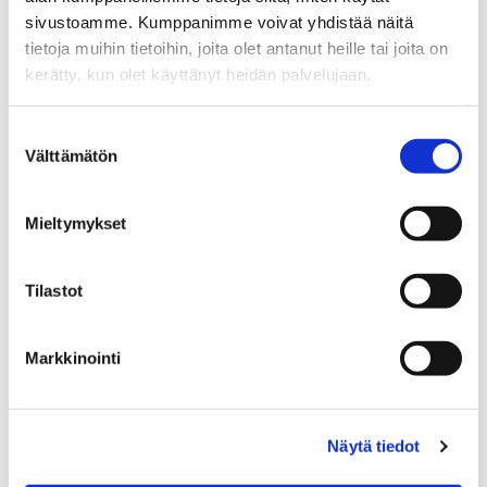
Sp-Koti Jyväskylä | Teema-asunnot Oy
, 2917004-6
sivustoamme. Kumppanimme voivat yhdistää näitä
tietoja muihin tietoihin, joita olet antanut heille tai joita on
+358 40 537 2730
kerätty, kun olet käyttänyt heidän palvelujaan.
WhatsApp
johanna.tulla@spkoti.fi
Suostumuksen
Välttämätön
valinta
Sp-Koti Jyväskylä
Mieltymykset
LÄHETÄ VIESTI
Tilastot
LASKE LAINAN SUURUUS
Markkinointi
Jaa
Jaa
J
JAA KOHDE:
WhatsApissa
Facebookissa
a
Näytä tiedot
a
s