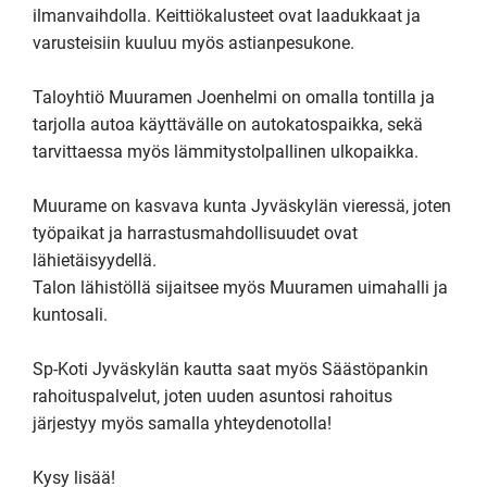
ilmanvaihdolla. Keittiökalusteet ovat laadukkaat ja 
varusteisiin kuuluu myös astianpesukone.

Taloyhtiö Muuramen Joenhelmi on omalla tontilla ja 
tarjolla autoa käyttävälle on autokatospaikka, sekä 
tarvittaessa myös lämmitystolpallinen ulkopaikka.

Muurame on kasvava kunta Jyväskylän vieressä, joten 
työpaikat ja harrastusmahdollisuudet ovat 
lähietäisyydellä.

Talon lähistöllä sijaitsee myös Muuramen uimahalli ja 
kuntosali.

Sp-Koti Jyväskylän kautta saat myös Säästöpankin 
rahoituspalvelut, joten uuden asuntosi rahoitus 
järjestyy myös samalla yhteydenotolla!

Kysy lisää!
