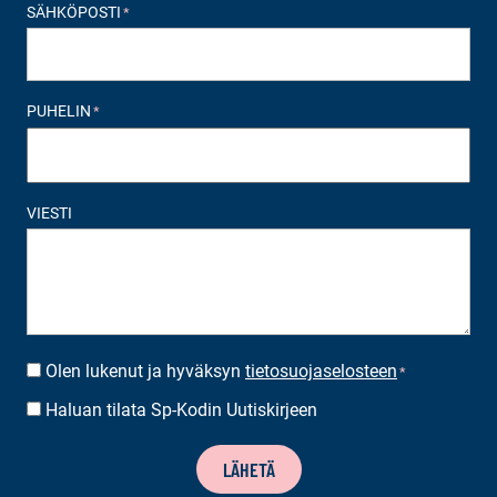
SÄHKÖPOSTI
*
PUHELIN
*
VIESTI
Olen lukenut ja hyväksyn
tietosuojaselosteen
SUOSTUMUS
*
*
Haluan tilata Sp-Kodin Uutiskirjeen
UUTISKIRJEEN
TILAUS
LÄHETÄ