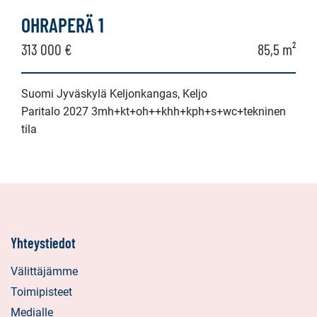
OHRAPERÄ 1
313 000 €
85,5 m²
Suomi Jyväskylä Keljonkangas, Keljo
Paritalo 2027 3mh+kt+oh++khh+kph+s+wc+tekninen
tila
Yhteystiedot
Välittäjämme
Toimipisteet
Medialle