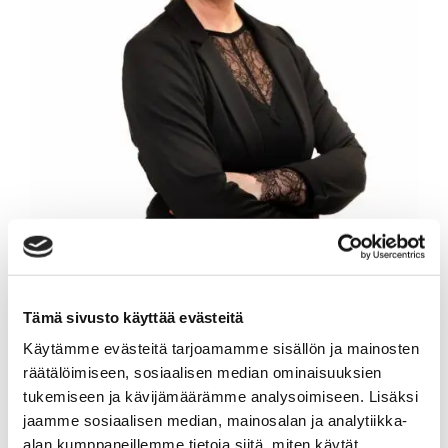
Tämä sivusto käyttää evästeitä
JOHANNA TULLA
Käytämme evästeitä tarjoamamme sisällön ja mainosten
räätälöimiseen, sosiaalisen median ominaisuuksien
tukemiseen ja kävijämäärämme analysoimiseen. Lisäksi
Kiinteistönvälittäjä LKV, IAT
jaamme sosiaalisen median, mainosalan ja analytiikka-
alan kumppaneillemme tietoja siitä, miten käytät