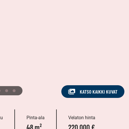
KATSO KAIKKI KUVAT
tu
Pinta-ala
Velaton hinta
48 m²
220 000 €