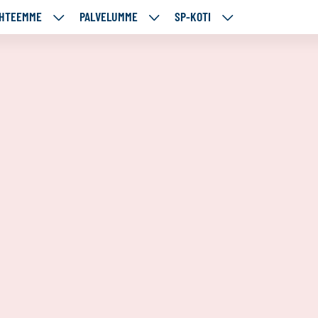
HTEEMME
PALVELUMME
SP-KOTI
ÄJÄMME
KOHTEEMME
PALVELUMME
SP-
UT
ALASIVUT
ALASIVUT
KOTI
ALASIVUT