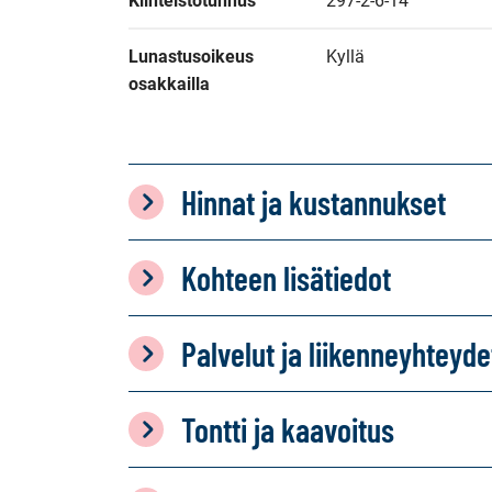
Kiinteistötunnus
297-2-6-14
Lunastusoikeus 
Kyllä
osakkailla
Hinnat ja kustannukset
Kohteen lisätiedot
Palvelut ja liikenneyhteyde
Tontti ja kaavoitus