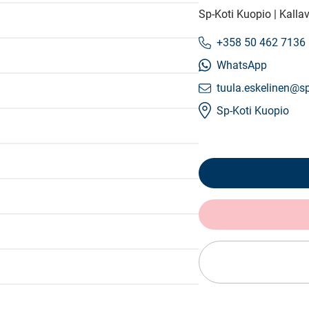
Sp-Koti Kuopio | Kalla
+358 50 462 7136
WhatsApp
tuula.eskelinen@sp
Sp-Koti Kuopio