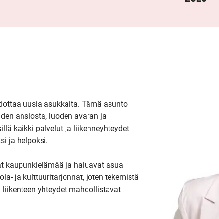
dottaa uusia asukkaita. Tämä asunto 
den ansiosta, luoden avaran ja 
llä kaikki palvelut ja liikenneyhteydet 
i ja helpoksi.

avat kaupunkielämää ja haluavat asua 
la- ja kulttuuritarjonnat, joten tekemistä 
 liikenteen yhteydet mahdollistavat 