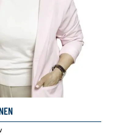
INEN
V