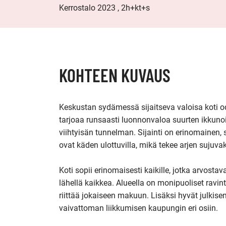
Kerrostalo 2023 , 2h+kt+s
KOHTEEN KUVAUS
Keskustan sydämessä sijaitseva valoisa koti o
tarjoaa runsaasti luonnonvaloa suurten ikkunoi
viihtyisän tunnelman. Sijainti on erinomainen, si
ovat käden ulottuvilla, mikä tekee arjen sujuvaks
Koti sopii erinomaisesti kaikille, jotka arvost
lähellä kaikkea. Alueella on monipuoliset ravinto
riittää jokaiseen makuun. Lisäksi hyvät julkisen
vaivattoman liikkumisen kaupungin eri osiin.
