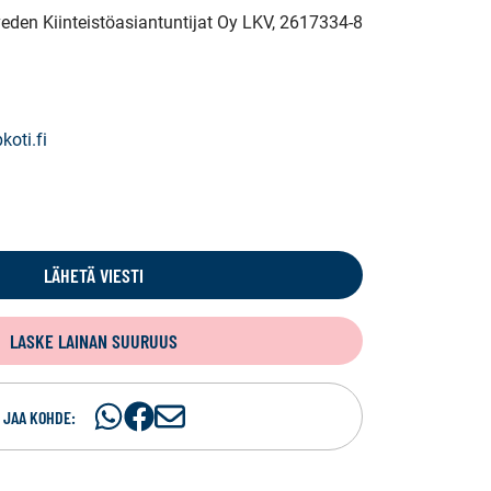
veden Kiinteistöasiantuntijat Oy LKV
, 2617334-8
koti.fi
LÄHETÄ VIESTI
LASKE LAINAN SUURUUS
Jaa
Jaa
J
JAA KOHDE:
WhatsApissa
Facebookissa
a
a