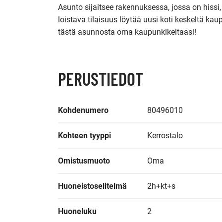
Asunto sijaitsee rakennuksessa, jossa on hiss
loistava tilaisuus löytää uusi koti keskeltä kaup
tästä asunnosta oma kaupunkikeitaasi!
PERUSTIEDOT
Kohdenumero
80496010
Kohteen tyyppi
Kerrostalo
Omistusmuoto
Oma
Huoneistoselitelmä
2h+kt+s
Huoneluku
2