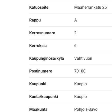
Katuosoite
Maaherrankatu 25
Rappu
A
Kerrosnumero
2
Kerroksia
6
Kaupunginosa/kylä
Vahtivuori
Postinumero
70100
Kaupunki
Kuopio
Kunta/kaupunki
Kuopio
Maakunta
Pohjois-Savo