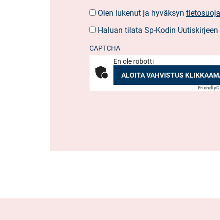
Olen lukenut ja hyväksyn
tietosuoj
SUOSTUMUS
*
Haluan tilata Sp-Kodin Uutiskirjeen
UUTISKIRJEEN
TILAUS
CAPTCHA
En ole robotti
ALOITA VAHVISTUS KLIKKAAM
Friendly
C