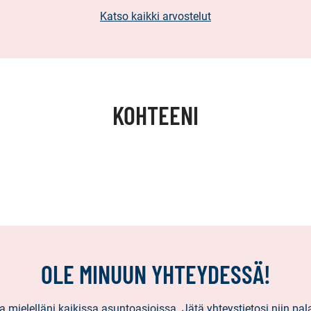
Katso kaikki arvostelut
KOHTEENI
OLE MINUUN YHTEYDESSÄ!
 mielelläni kaikissa asuntoasioissa. Jätä yhteystietosi niin pa