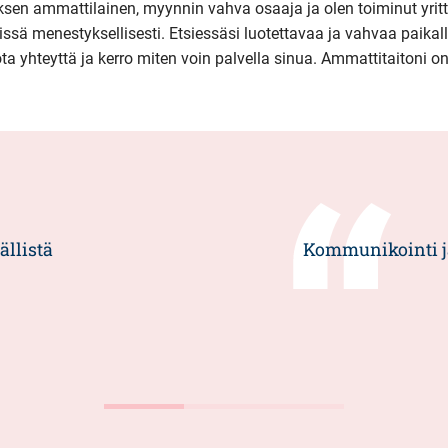
yksen ammattilainen, myynnin vahva osaaja ja olen toiminut yrit
ssä menestyksellisesti. Etsiessäsi luotettavaa ja vahvaa paika
ta yhteyttä ja kerro miten voin palvella sinua. Ammattitaitoni o
ällistä
Kommunikointi ja