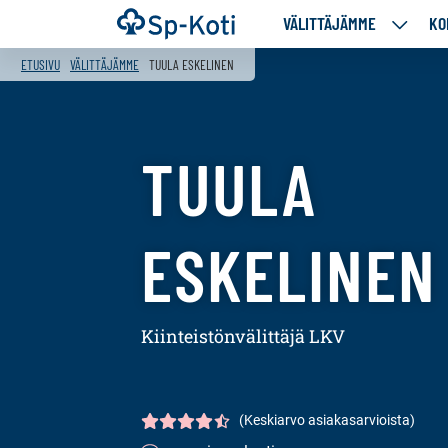
Siirry
Etusivu
VÄLITTÄJÄMME
KO
VÄLITT
sisältöön
ALASIV
ETUSIVU
VÄLITTÄJÄMME
TUULA ESKELINEN
TUULA
ESKELINEN
Kiinteistönvälittäjä LKV
(Keskiarvo asiakasarvioista)
Asiakasarvio