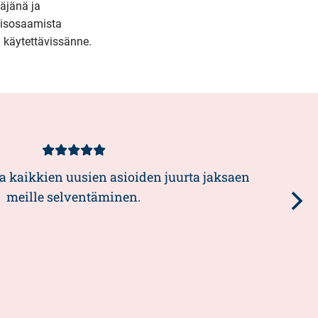
täjänä ja
llisosaamista
n käytettävissänne.
Asiakasarvio
5/5
 kaikkien uusien asioiden juurta jaksaen
meille selventäminen.