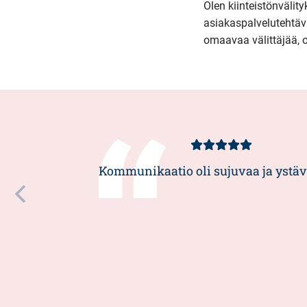
Olen kiinteistönvälit
asiakaspalvelutehtävi
omaavaa välittäjää, o
Asiakasarvio
5/5
Kommunikaatio oli sujuvaa ja ystäv