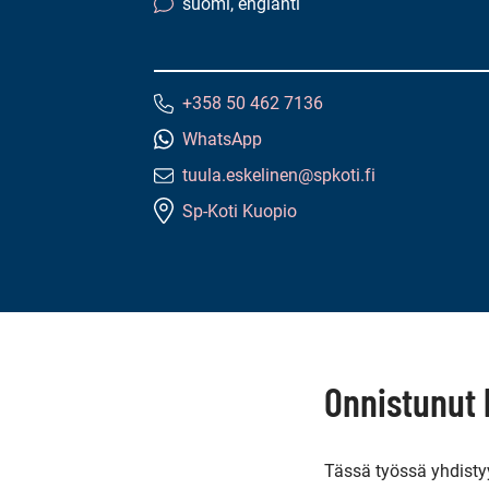
4.5/5
suomi, englanti
Kielitaito:
+358 50 462 7136
Puhelinnumero:
WhatsApp
tuula.eskelinen@spkoti.fi
Sähköpostiosoite:
Sp-Koti Kuopio
Tämän
sivun
sisältö
Onnistunut
Tässä työssä yhdisty