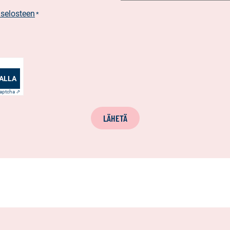
aselosteen
*
ALLA
aptcha ⇗
LÄHETÄ