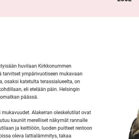
ihtyisään huvilaan Kirkkonummen 
ä tarvitset ympärivuotiseen mukavaan 
 osaksi katetulta terassialueelta, on 
dillaan, eli etelään päin. Helsingin 
jomatkan päässä.

mukavuudet. Alakerran oleskelutilat ovat 
utuu kauniit merelliset näkymät rannalle 
ilaan ja keittiöön, luoden puitteet rentoon 
issa oleva lattialämmitys, takaa 