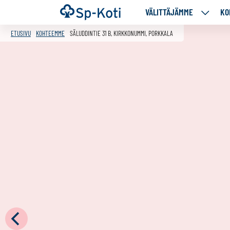
Siirry
Etusivu
VÄLITTÄJÄMME
KO
VÄLITT
sisältöön
ALASIV
ETUSIVU
KOHTEEMME
SÄLUDDINTIE 31 B, KIRKKONUMMI, PORKKALA