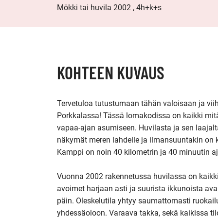
Mökki tai huvila 2002 , 4h+k+s
KOHTEEN KUVAUS
Tervetuloa tutustumaan tähän valoisaan ja vi
Porkkalassa! Tässä lomakodissa on kaikki mit
vapaa-ajan asumiseen. Huvilasta ja sen laajalta,
näkymät meren lahdelle ja ilmansuuntakin on koh
Kamppi on noin 40 kilometrin ja 40 minuutin a
Vuonna 2002 rakennetussa huvilassa on kaikki 
avoimet harjaan asti ja suurista ikkunoista ava
päin. Oleskelutila yhtyy saumattomasti ruokailut
yhdessäoloon. Varaava takka, sekä kaikissa tilo