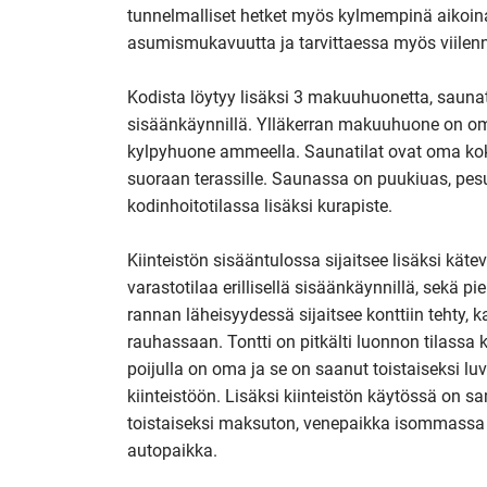
tunnelmalliset hetket myös kylmempinä aikoi
asumismukavuutta ja tarvittaessa myös viilenn
Kodista löytyy lisäksi 3 makuuhuonetta, saunatila
sisäänkäynnillä. Ylläkerran makuuhuone on om
kylpyhuone ammeella. Saunatilat ovat oma ko
suoraan terassille. Saunassa on puukiuas, pesut
kodinhoitotilassa lisäksi kurapiste.

Kiinteistön sisääntulossa sijaitsee lisäksi käte
varastotilaa erillisellä sisäänkäynnillä, sekä 
rannan läheisyydessä sijaitsee konttiin tehty, k
rauhassaan. Tontti on pitkälti luonnon tilassa k
poijulla on oma ja se on saanut toistaiseksi luv
kiinteistöön. Lisäksi kiinteistön käytössä on sama
toistaiseksi maksuton, venepaikka isommassa lä
autopaikka. 
