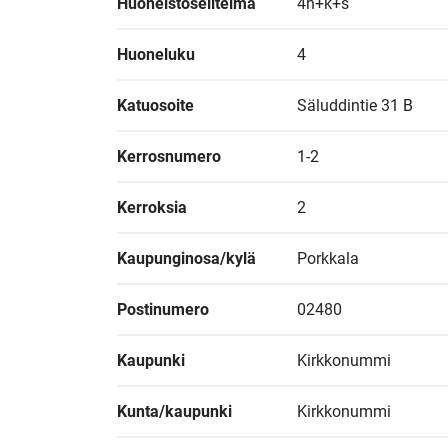
Huoneistoselitelmä
4h+k+s
Huoneluku
4
Katuosoite
Säluddintie 31 B
Kerrosnumero
1-2
Kerroksia
2
Kaupunginosa/kylä
Porkkala
Postinumero
02480
Kaupunki
Kirkkonummi
Kunta/kaupunki
Kirkkonummi