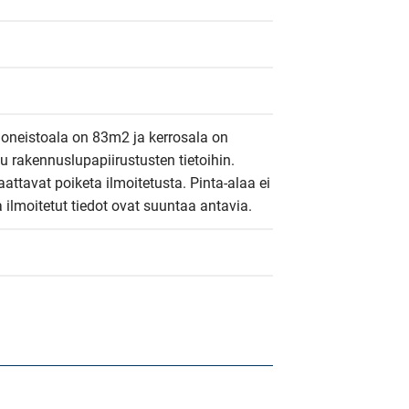
neistoala on 83m2 ja kerrosala on 
 rakennuslupapiirustusten tietoihin. 
saattavat poiketa ilmoitetusta. Pinta-alaa ei 
a ilmoitetut tiedot ovat suuntaa antavia.