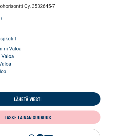
ohorisontti Oy
, 3532645-7
0
spkoti.fi
ummi Valoa
 Valoa
 Valoa
loa
LÄHETÄ VIESTI
LASKE LAINAN SUURUUS