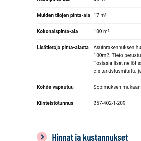
Muiden tilojen pinta-ala
17 m²
Kokonaispinta-ala
100 m²
Lisätietoja pinta-alasta
Asuinrakennuksen huo
100m2. Tieto perustuu
Tosiasialliset neliöt 
ole tarkistusmitattu j
Kohde vapautuu
Sopimuksen mukaan
Kiinteistötunnus
257-402-1-209
Hinnat ja kustannukset