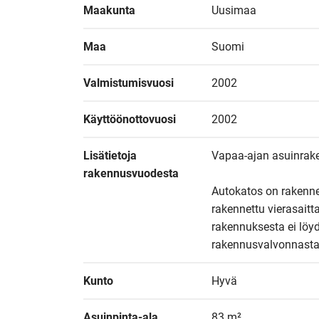
Maakunta
Uusimaa
Maa
Suomi
Valmistumisvuosi
2002
Käyttöönottovuosi
2002
Lisätietoja 
Vapaa-ajan asuinrake
rakennusvuodesta
Autokatos on rakennet
rakennettu vierasaitt
rakennuksesta ei löy
rakennusvalvonnasta
Kunto
Hyvä
Asuinpinta-ala
83 m²