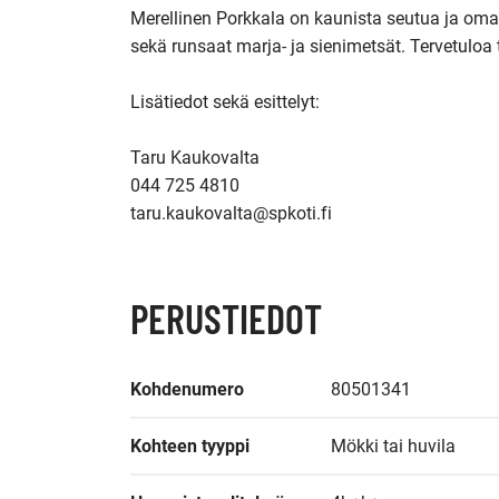
Merellinen Porkkala on kaunista seutua ja oma
sekä runsaat marja- ja sienimetsät. Tervetuloa
Lisätiedot sekä esittelyt: 

Taru Kaukovalta 

044 725 4810 

PERUSTIEDOT
Kohdenumero
80501341
Kohteen tyyppi
Mökki tai huvila