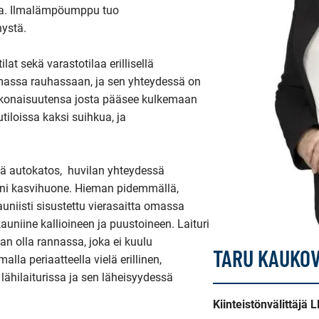
na. Ilmalämpöumppu tuo 
ystä.

t sekä varastotilaa erillisellä 
assa rauhassaan, ja sen yhteydessä on 
konaisuutensa josta pääsee kulkemaan 
iloissa kaksi suihkua, ja 
vä autokatos,  huvilan yhteydessä 
pieni kasvihuone. Hieman pidemmällä, 
auniisti sisustettu vierasaitta omassa 
auniine kallioineen ja puustoineen. Laituri 
an olla rannassa, joka ei kuulu 
TARU KAUKOV
lla periaatteella vielä erillinen, 
hilaiturissa ja sen läheisyydessä 
Kiinteistönvälittäjä 