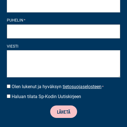
PUHELIN
*
VIESTI
Olen lukenut ja hyväksyn
tietosuojaselosteen
SUOSTUMUS
*
*
Haluan tilata Sp-Kodin Uutiskirjeen
UUTISKIRJEEN
TILAUS
LÄHETÄ