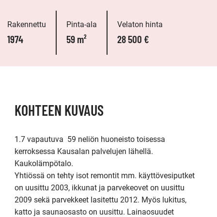
Rakennettu
Pinta-ala
Velaton hinta
1974
59 m²
28 500 €
KOHTEEN KUVAUS
1.7 vapautuva  59 neliön huoneisto toisessa 
kerroksessa Kausalan palvelujen lähellä. 

Kaukolämpötalo. 

Yhtiössä on tehty isot remontit mm. käyttövesiputket 
on uusittu 2003, ikkunat ja parvekeovet on uusittu 
2009 sekä parvekkeet lasitettu 2012. Myös lukitus, 
katto ja saunaosasto on uusittu. Lainaosuudet 