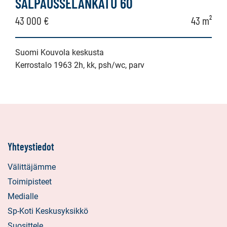
SALPAUSSELÄNKATU 60
43 000 €
43 m²
Suomi Kouvola keskusta
Kerrostalo 1963 2h, kk, psh/wc, parv
Yhteystiedot
Välittäjämme
Toimipisteet
Medialle
Sp-Koti Keskusyksikkö
Suosittele