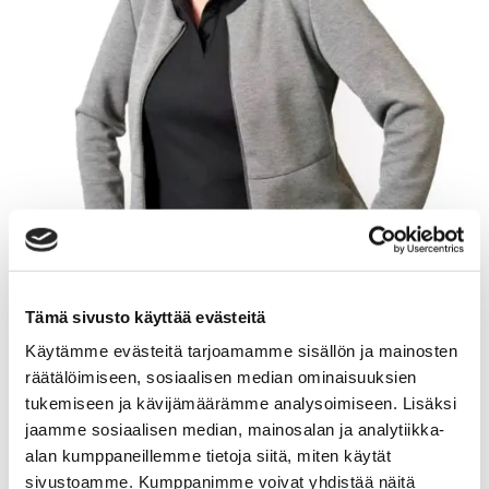
Tämä sivusto käyttää evästeitä
TARJA PAAVOLAINEN
Käytämme evästeitä tarjoamamme sisällön ja mainosten
räätälöimiseen, sosiaalisen median ominaisuuksien
tukemiseen ja kävijämäärämme analysoimiseen. Lisäksi
Kiinteistönvälittäjä LKV
jaamme sosiaalisen median, mainosalan ja analytiikka-
alan kumppaneillemme tietoja siitä, miten käytät
Sp-Koti Kouvola | Kodikkain Oy
, 3182309-3
sivustoamme. Kumppanimme voivat yhdistää näitä