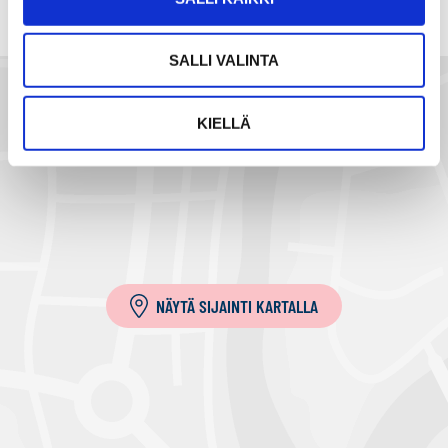
h
k
SALLI VALINTA
ö
p
o
KIELLÄ
s
t
i
l
l
a
NÄYTÄ SIJAINTI KARTALLA