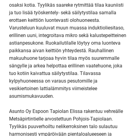
osaksi kotia. Tyylikäs saareke rytmittää tilaa kauniisti 
ja tuo lisää työskentely- sekä säilytystilaa samalla 
erottaen keittiön luontevasti olohuoneesta. 
Varusteluun kuuluvat muun muassa induktioliesitaso, 
erillinen uuni, integroitava mikro sekä kalustepeitteinen 
astianpesukone. Ruokailutilalle löytyy oma luonteva 
paikkansa aivan keittiön yhteydestä. Rauhallinen 
makuuhuone tarjoaa hyvin tilaa myös suuremmalle 
sängylle ja arkea helpottaa erillinen vaatehuone, joka 
tuo kotiin kaivattua säilytystilaa. Tilavassa 
kylpyhuoneessa on varaus pesutornille ja 
vesikiertoinen lattialämmitys viimeistelee 
asumismukavuuden.

Asunto Oy Espoon Tapiolan Elissa rakentuu vehreälle 
Metsäpirtintielle arvostettuun Pohjois-Tapiolaan. 
Tyylikäs puuverhoiltu nelikerroksinen talo sulautuu 
harmonisesti ympäröivään pientaloalueeseen ja 