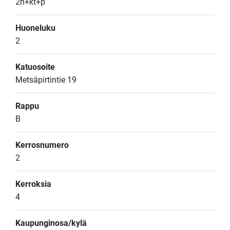
2h+kt+p
Huoneluku
2
Katuosoite
Metsäpirtintie 19
Rappu
B
Kerrosnumero
2
Kerroksia
4
Kaupunginosa/kylä