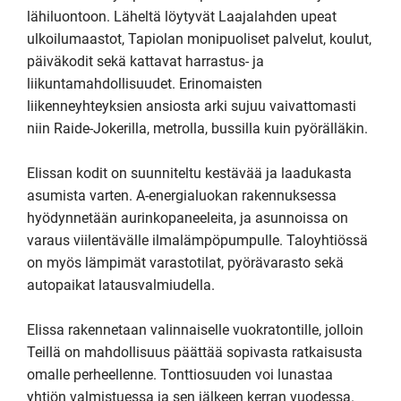
lähiluontoon. Läheltä löytyvät Laajalahden upeat 
ulkoilumaastot, Tapiolan monipuoliset palvelut, koulut, 
päiväkodit sekä kattavat harrastus- ja 
liikuntamahdollisuudet. Erinomaisten 
liikenneyhteyksien ansiosta arki sujuu vaivattomasti 
niin Raide-Jokerilla, metrolla, bussilla kuin pyörälläkin.

Elissan kodit on suunniteltu kestävää ja laadukasta 
asumista varten. A-energialuokan rakennuksessa 
hyödynnetään aurinkopaneeleita, ja asunnoissa on 
varaus viilentävälle ilmalämpöpumpulle. Taloyhtiössä 
on myös lämpimät varastotilat, pyörävarasto sekä 
autopaikat latausvalmiudella.

Elissa rakennetaan valinnaiselle vuokratontille, jolloin 
Teillä on mahdollisuus päättää sopivasta ratkaisusta 
omalle perheellenne. Tonttiosuuden voi lunastaa 
yhtiön valmistuessa ja sen jälkeen kerran vuodessa. 