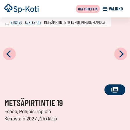
Siirry
Etusivu
VALIKKO
OTA YHTEYTTÄ
sisältöön
ETUSIVU
KOHTEEMME
METSÄPIRTINTIE 19, ESPOO, POHJOIS-TAPIOLA
KATSO
METSÄPIRTINTIE 19
KAIKKI
KUVAT
Espoo, Pohjois-Tapiola
Kerrostalo 2027 , 2h+kt+p