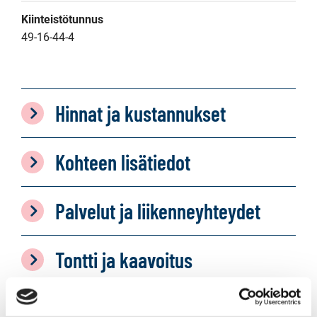
Kiinteistötunnus
49-16-44-4
Hinnat ja kustannukset
Kohteen lisätiedot
Palvelut ja liikenneyhteydet
Tontti ja kaavoitus
Tilat ja materiaalit