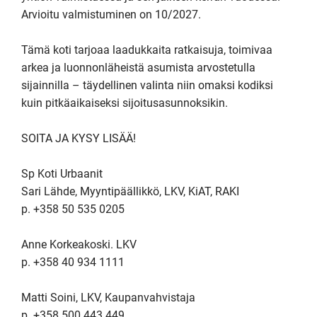
Arvioitu valmistuminen on 10/2027.

Tämä koti tarjoaa laadukkaita ratkaisuja, toimivaa 
arkea ja luonnonläheistä asumista arvostetulla 
sijainnilla – täydellinen valinta niin omaksi kodiksi 
kuin pitkäaikaiseksi sijoitusasunnoksikin.

SOITA JA KYSY LISÄÄ!

Sp Koti Urbaanit

Sari Lähde, Myyntipäällikkö, LKV, KiAT, RAKI

p. +358 50 535 0205

Anne Korkeakoski. LKV

p. +358 40 934 1111

Matti Soini, LKV, Kaupanvahvistaja

p. +358 500 443 449
