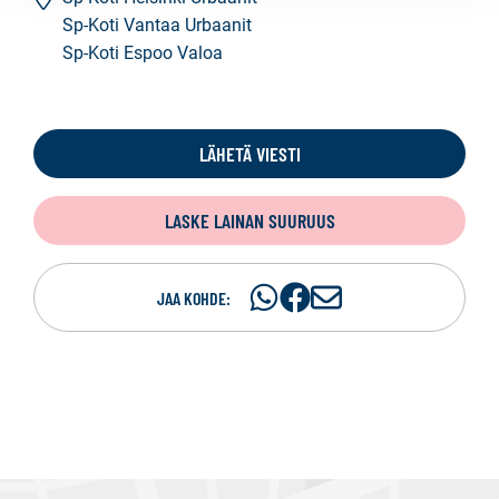
Sp-Koti Vantaa Urbaanit
Sp-Koti Espoo Valoa
LÄHETÄ VIESTI
LASKE LAINAN SUURUUS
Jaa
Jaa
J
JAA KOHDE:
WhatsApissa
Facebookissa
a
a
s
ä
h
k
ö