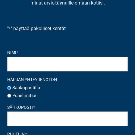
minut arviokäynnille omaan kotiisi.
"
" näyttää pakolliset kentät
*
NIMI
*
HALUAN YHTEYDENOTON
Sähköpostilla
Puhelimitse
SÄHKÖPOSTI
*
PUHELIN
*