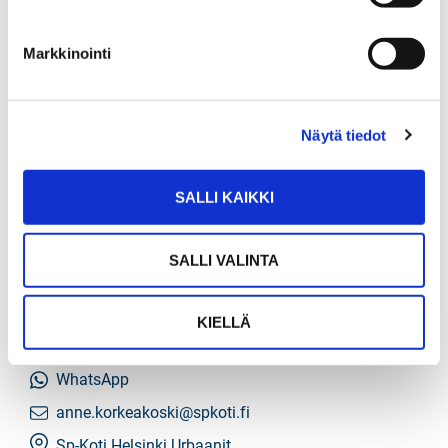
Markkinointi
Näytä tiedot
ANNE KORKEAKOSKI
SALLI KAIKKI
SALLI VALINTA
Kiinteistönvälittäjä LKV
Sp-Koti Urbaanit | Asuntohorisontti Oy
, 3532645-7
KIELLÄ
+358 40 934 1111
WhatsApp
anne.korkeakoski@spkoti.fi
Sp-Koti Helsinki Urbaanit