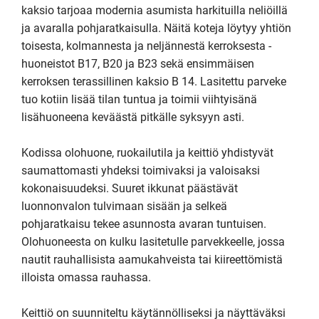
kaksio tarjoaa modernia asumista harkituilla neliöillä 
ja avaralla pohjaratkaisulla. Näitä koteja löytyy yhtiön 
toisesta, kolmannesta ja neljännestä kerroksesta - 
huoneistot B17, B20 ja B23 sekä ensimmäisen 
kerroksen terassillinen kaksio B 14. Lasitettu parveke 
tuo kotiin lisää tilan tuntua ja toimii viihtyisänä 
lisähuoneena keväästä pitkälle syksyyn asti.

Kodissa olohuone, ruokailutila ja keittiö yhdistyvät 
saumattomasti yhdeksi toimivaksi ja valoisaksi 
kokonaisuudeksi. Suuret ikkunat päästävät 
luonnonvalon tulvimaan sisään ja selkeä 
pohjaratkaisu tekee asunnosta avaran tuntuisen. 
Olohuoneesta on kulku lasitetulle parvekkeelle, jossa 
nautit rauhallisista aamukahveista tai kiireettömistä 
illoista omassa rauhassa.

Keittiö on suunniteltu käytännölliseksi ja näyttäväksi 