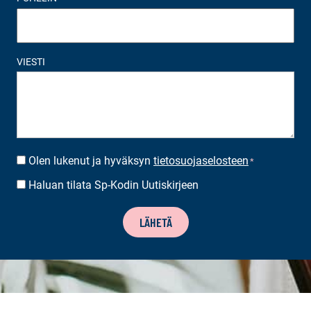
VIESTI
Olen lukenut ja hyväksyn
tietosuojaselosteen
SUOSTUMUS
*
*
Haluan tilata Sp-Kodin Uutiskirjeen
UUTISKIRJEEN
TILAUS
LÄHETÄ