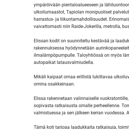
ympäröivään pientaloalueeseen ja lähiluontoon
ulkoilumaastot, Tapiolan monipuoliset palvelut,
harrastus- ja liikuntamahdollisuudet. Erinomais
vaivattomasti niin Raide-Jokerilla, metrolla, buss
Elissan kodit on suunniteltu kestävää ja laadu
rakennuksessa hyödynnetään aurinkopaneeleita,
ilmalämpöpumpulle. Taloyhtiössä on myös lämp
autopaikat latausvalmiudella.

Mikäli kaipaat omaa erillistä lukittavaa ulkoiluvä
omina osakkeinaan.

Elissa rakennetaan valinnaiselle vuokratontille,
sopivasta ratkaisusta omalle perheellenne. Ton
valmistuessa ja sen jälkeen kerran vuodessa. 
Tämä koti tarjoaa laadukkaita ratkaisuja, toim