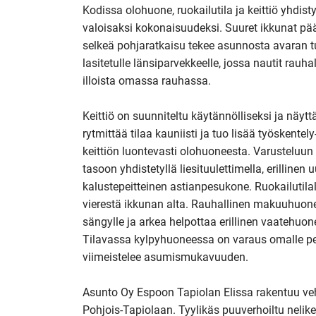
Kodissa olohuone, ruokailutila ja keittiö yhdis
valoisaksi kokonaisuudeksi. Suuret ikkunat pä
selkeä pohjaratkaisu tekee asunnosta avaran t
lasitetulle länsiparvekkeelle, jossa nautit rauha
illoista omassa rauhassa.

Keittiö on suunniteltu käytännölliseksi ja näytt
rytmittää tilaa kauniisti ja tuo lisää työskentely
keittiön luontevasti olohuoneesta. Varusteluun
tasoon yhdistetyllä liesituulettimella, erillinen 
kalustepeitteinen astianpesukone. Ruokailutilal
vierestä ikkunan alta. Rauhallinen makuuhuone
sängylle ja arkea helpottaa erillinen vaatehuone,
Tilavassa kylpyhuoneessa on varaus omalle pesu
viimeistelee asumismukavuuden.

Asunto Oy Espoon Tapiolan Elissa rakentuu vehr
Pohjois-Tapiolaan. Tyylikäs puuverhoiltu nelike