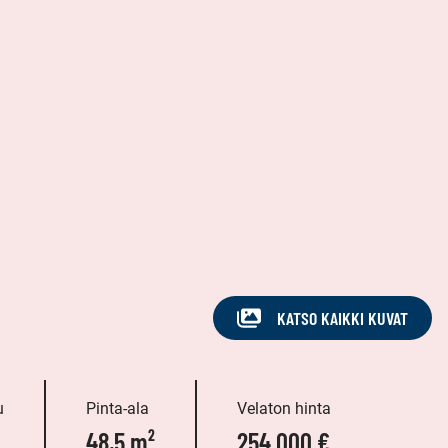
KATSO KAIKKI KUVAT
u
Pinta-ala
Velaton hinta
48,5 m²
254 000 €