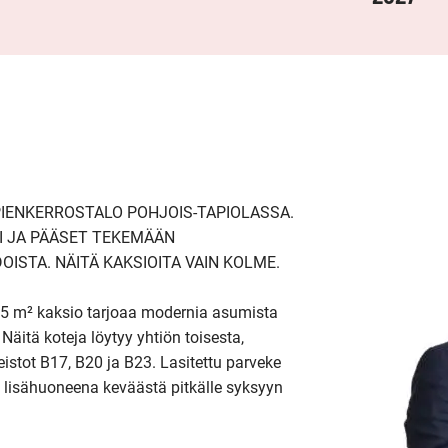
ENKERROSTALO POHJOIS-TAPIOLASSA. 
I JA PÄÄSET TEKEMÄÄN 
ISTA. NÄITÄ KAKSIOITA VAIN KOLME.

5 m² kaksio tarjoaa modernia asumista 
 Näitä koteja löytyy yhtiön toisesta, 
stot B17, B20 ja B23. Lasitettu parveke 
nä lisähuoneena keväästä pitkälle syksyyn 