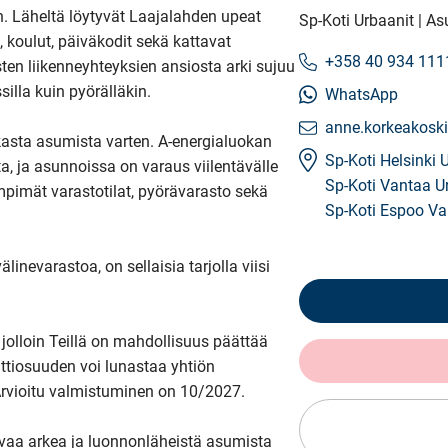
. Läheltä löytyvät Laajalahden upeat 
Sp-Koti Urbaanit | As
 koulut, päiväkodit sekä kattavat 
+358 40 934 111
ten liikenneyhteyksien ansiosta arki sujuu 
illa kuin pyörälläkin.

WhatsApp
anne.korkeakoski
kasta asumista varten. A-energialuokan 
Sp-Koti Helsinki 
 ja asunnoissa on varaus viilentävälle 
Sp-Koti Vantaa U
imät varastotilat, pyörävarasto sekä 
Sp-Koti Espoo Va
linevarastoa, on sellaisia tarjolla viisi 
 jolloin Teillä on mahdollisuus päättää 
ttiosuuden voi lunastaa yhtiön 
Arvioitu valmistuminen on 10/2027.

ivaa arkea ja luonnonläheistä asumista 