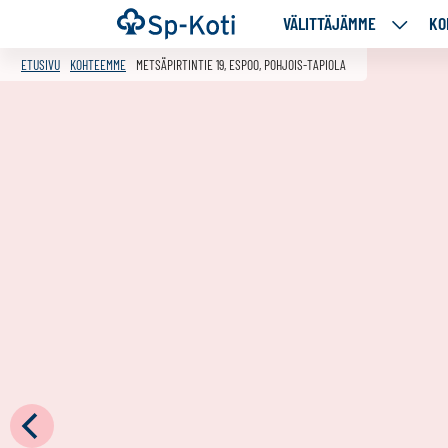
Siirry
Etusivu
VÄLITTÄJÄMME
KO
VÄLITT
sisältöön
ALASIV
ETUSIVU
KOHTEEMME
METSÄPIRTINTIE 19, ESPOO, POHJOIS-TAPIOLA