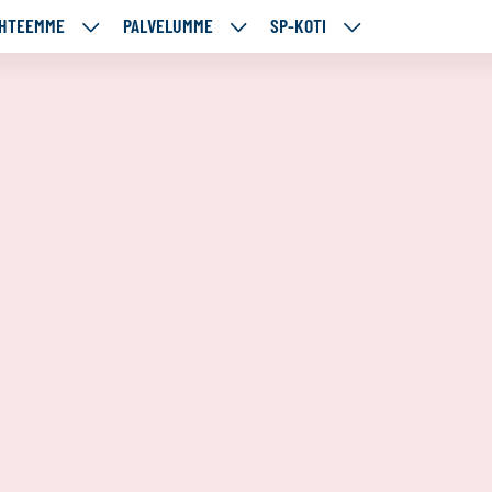
HTEEMME
PALVELUMME
SP-KOTI
ÄJÄMME
KOHTEEMME
PALVELUMME
SP-
UT
ALASIVUT
ALASIVUT
KOTI
ALASIVUT