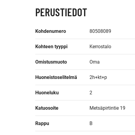
PERUSTIEDOT
Kohdenumero
80508089
Kohteen tyyppi
Kerrostalo
Omistusmuoto
Oma
Huoneistoselitelmä
2h+kt+p
Huoneluku
2
Katuosoite
Metsäpirtintie 19
Rappu
B