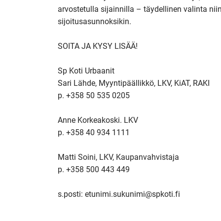
arvostetulla sijainnilla – täydellinen valinta ni
sijoitusasunnoksikin.

SOITA JA KYSY LISÄÄ!

Sp Koti Urbaanit

Sari Lähde, Myyntipäällikkö, LKV, KiAT, RAKI

p. +358 50 535 0205

Anne Korkeakoski. LKV

p. +358 40 934 1111

Matti Soini, LKV, Kaupanvahvistaja

p. +358 500 443 449
