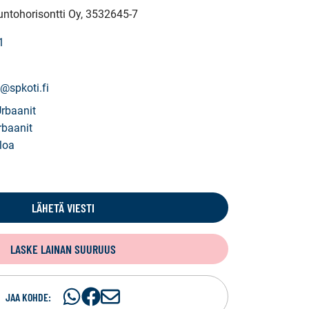
untohorisontti Oy
, 3532645-7
1
@spkoti.fi
Urbaanit
rbaanit
loa
LÄHETÄ VIESTI
LASKE LAINAN SUURUUS
Jaa
Jaa
J
JAA KOHDE: