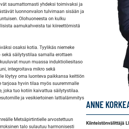
tyvät saumattomasti yhdeksi toimivaksi ja 
ästävät luonnonvalon tulvimaan sisään ja 
untuisen. Olohuoneesta on kulku 
llisista aamukahveista tai kiireettömistä 
äväksi osaksi kotia. Tyylikäs niemeke 
- sekä säilytystilaa samalla erottaen 
 kuuluvat muun muassa induktioliesitaso 
uuni, integroitava mikro sekä 
le löytyy oma luonteva paikkansa keittiön 
 tarjoaa hyvin tilaa myös suuremmalle 
 joka tuo kotiin kaivattua säilytystilaa. 
tornille ja vesikiertoinen lattialämmitys 
ANNE KORKE
eälle Metsäpirtintielle arvostettuun 
Kiinteistönvälittäjä 
rroksinen talo sulautuu harmonisesti 