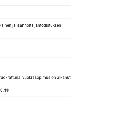
ainen ja isännöitsijäntodistuksen 
uokrattuna, vuokrasopimus on alkanut 
€ /kk