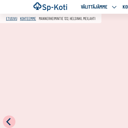
Siirry
Etusivu
VÄLITTÄJÄMME
KO
VÄLITT
sisältöön
ALASIV
ETUSIVU
KOHTEEMME
MANNERHEIMINTIE 132, HELSINKI, MEILAHTI