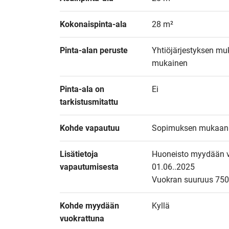
Kokonaispinta-ala
28 m²
Pinta-alan peruste
Yhtiöjärjestyksen muk
mukainen
Pinta-ala on 
Ei
tarkistusmitattu
Kohde vapautuu
Sopimuksen mukaan
Lisätietoja 
Huoneisto myydään v
vapautumisesta
01.06..2025 

Vuokran suuruus 750
Kohde myydään 
Kyllä
vuokrattuna