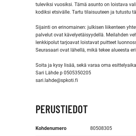
tuleviksi vuosiksi. Tämä asunto on loistava valin
kodiksi etsivälle. Tartu tilaisuuteen ja tutustu t
Sijainti on erinomainen: julkisen liikenteen yhte
palvelut ovat kävelyetäisyydellä. Meilahden veh
lenkkipolut tarjoavat loistavat puitteet luonnos
Seurasaari ovat lähellä, mikä tekee alueesta eri
Soita ja kysy lisää, sekä varaa oma esittelyaikas
Sari Lähde p 0505350205

sari.lahde@spkoti.fi
PERUSTIEDOT
Kohdenumero
80508305