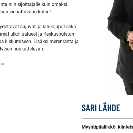
ta niin sijoittajalle kuin omaksi 
ähän viehättävään kotiin!

ydet ovat sujuvat, ja lähikaupat sekä 
reät ulkoilualueet ja Keskuspuiston 
sa liikkumiseen. Lisäksi merenranta ja 
tyisen houkuttelevan.

i

SARI LÄHDE
Myyntipäällikkö, kiintei