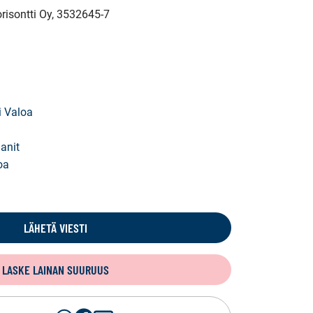
risontti Oy
, 3532645-7
i Valoa
anit
oa
LÄHETÄ VIESTI
LASKE LAINAN SUURUUS