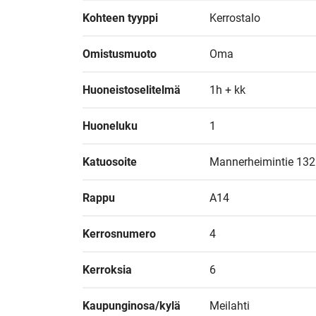
Kohteen tyyppi
Kerrostalo
Omistusmuoto
Oma
Huoneistoselitelmä
1h + kk
Huoneluku
1
Katuosoite
Mannerheimintie 132
Rappu
A14
Kerrosnumero
4
Kerroksia
6
Kaupunginosa/kylä
Meilahti