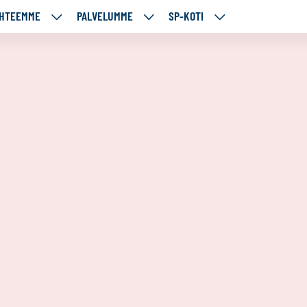
HTEEMME
PALVELUMME
SP-KOTI
ÄJÄMME
KOHTEEMME
PALVELUMME
SP-
UT
ALASIVUT
ALASIVUT
KOTI
ALASIVUT