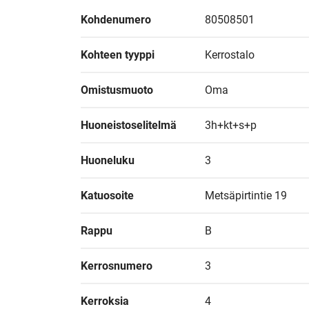
Kohdenumero
80508501
Kohteen tyyppi
Kerrostalo
Omistusmuoto
Oma
Huoneistoselitelmä
3h+kt+s+p
Huoneluku
3
Katuosoite
Metsäpirtintie 19
Rappu
B
Kerrosnumero
3
Kerroksia
4