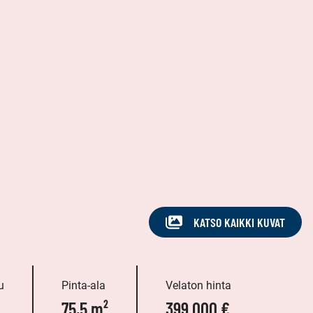
KATSO KAIKKI KUVAT
u
Pinta-ala
Velaton hinta
75,5 m²
399 000 €