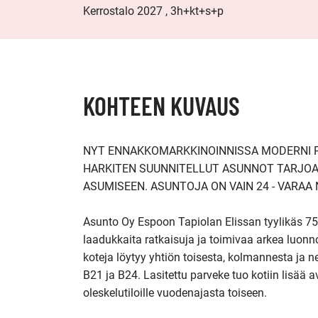
Kerrostalo 2027 , 3h+kt+s+p
KOHTEEN KUVAUS
NYT ENNAKKOMARKKINOINNISSA MODERNI P
HARKITEN SUUNNITELLUT ASUNNOT TARJOAV
ASUMISEEN. ASUNTOJA ON VAIN 24 - VARAA N
Asunto Oy Espoon Tapiolan Elissan tyylikäs 75
laadukkaita ratkaisuja ja toimivaa arkea luonn
koteja löytyy yhtiön toisesta, kolmannesta ja n
B21 ja B24. Lasitettu parveke tuo kotiin lisää av
oleskelutiloille vuodenajasta toiseen. 
