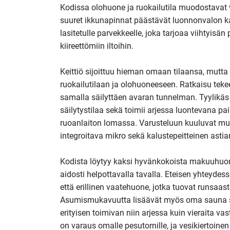
Kodissa olohuone ja ruokailutila muodostavat 
suuret ikkunapinnat päästävät luonnonvalon ka
lasitetulle parvekkeelle, joka tarjoaa viihtyisän
kiireettömiin iltoihin.

Keittiö sijoittuu hieman omaan tilaansa, mutta 
ruokailutilaan ja olohuoneeseen. Ratkaisu teke
samalla säilyttäen avaran tunnelman. Tyylikäs s
säilytystilaa sekä toimii arjessa luontevana pa
ruoanlaiton lomassa. Varusteluun kuuluvat muun
integroitava mikro sekä kalustepeitteinen asti
Kodista löytyy kaksi hyvänkokoista makuuhuonet
aidosti helpottavalla tavalla. Eteisen yhteydess
että erillinen vaatehuone, jotka tuovat runsaasti 
Asumismukavuutta lisäävät myös oma sauna sekä
erityisen toimivan niin arjessa kuin vieraita v
on varaus omalle pesutornille, ja vesikiertoinen