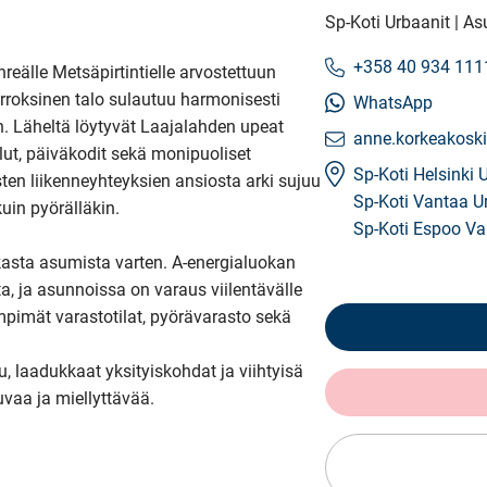
Sp-Koti Urbaanit | As
+358 40 934 111
eälle Metsäpirtintielle arvostettuun 
rroksinen talo sulautuu harmonisesti 
WhatsApp
. Läheltä löytyvät Laajalahden upeat 
anne.korkeakoski
lut, päiväkodit sekä monipuoliset 
Sp-Koti Helsinki 
ten liikenneyhteyksien ansiosta arki sujuu 
Sp-Koti Vantaa U
uin pyörälläkin. 

Sp-Koti Espoo Va
kasta asumista varten. A-energialuokan 
 ja asunnoissa on varaus viilentävälle 
imät varastotilat, pyörävarasto sekä 
, laadukkaat yksityiskohdat ja viihtyisä 
uvaa ja miellyttävää.
