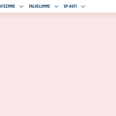
HTEEMME
PALVELUMME
SP-KOTI
ÄJÄMME
KOHTEEMME
PALVELUMME
SP-
UT
ALASIVUT
ALASIVUT
KOTI
ALASIVUT