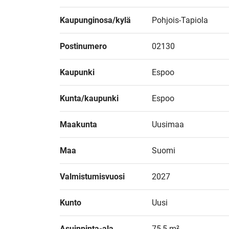
Kaupunginosa/kylä
Pohjois-Tapiola
Postinumero
02130
Kaupunki
Espoo
Kunta/kaupunki
Espoo
Maakunta
Uusimaa
Maa
Suomi
Valmistumisvuosi
2027
Kunto
Uusi
Asuinpinta-ala
75,5 m²