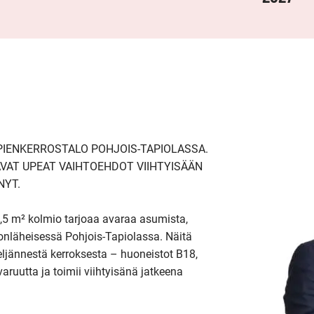
IENKERROSTALO POHJOIS-TAPIOLASSA. 
AT UPEAT VAIHTOEHDOT VIIHTYISÄÄN 
YT. 

,5 m² kolmio tarjoaa avaraa asumista, 
onläheisessä Pohjois-Tapiolassa. Näitä 
eljännestä kerroksesta – huoneistot B18, 
aruutta ja toimii viihtyisänä jatkeena 