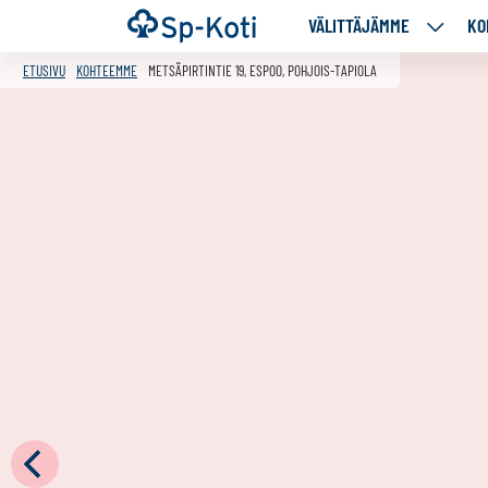
Siirry
Etusivu
VÄLITTÄJÄMME
KO
VÄLITT
sisältöön
ALASIV
ETUSIVU
KOHTEEMME
METSÄPIRTINTIE 19, ESPOO, POHJOIS-TAPIOLA