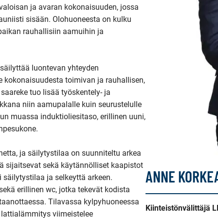
valoisan ja avaran kokonaisuuden, jossa 
uniisti sisään. Olohuoneesta on kulku 
 paikan rauhallisiin aamuihin ja 
säilyttää luontevan yhteyden 
e kokonaisuudesta toimivan ja rauhallisen, 
aareke tuo lisää työskentely- ja 
ikkana niin aamupalalle kuin seurustelulle 
 muassa induktioliesitaso, erillinen uuni, 
anpesukone.

ta, ja säilytystilaa on suunniteltu arkea 
ä sijaitsevat sekä käytännölliset kaapistot 
ANNE KORKE
säilytystilaa ja selkeyttä arkeen. 
 erillinen wc, jotka tekevät kodista 
astaanottaessa. Tilavassa kylpyhuoneessa 
Kiinteistönvälittäjä 
 lattialämmitys viimeistelee 