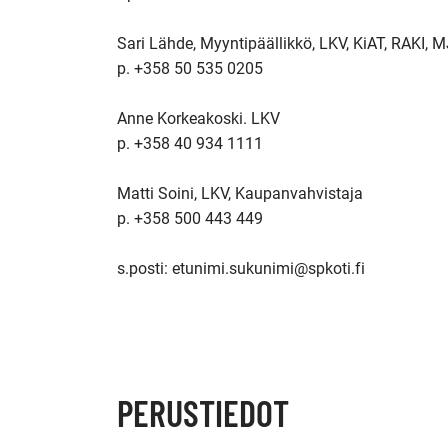
Sari Lähde, Myyntipäällikkö, LKV, KiAT, RAKI, 
p. +358 50 535 0205

Anne Korkeakoski. LKV

p. +358 40 934 1111

Matti Soini, LKV, Kaupanvahvistaja

p. +358 500 443 449

s.posti: etunimi.sukunimi@spkoti.fi 

PERUSTIEDOT