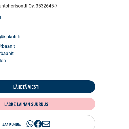
untohorisontti Oy
, 3532645-7
1
@spkoti.fi
Urbaanit
rbaanit
loa
LÄHETÄ VIESTI
LASKE LAINAN SUURUUS
Jaa
Jaa
J
JAA KOHDE: