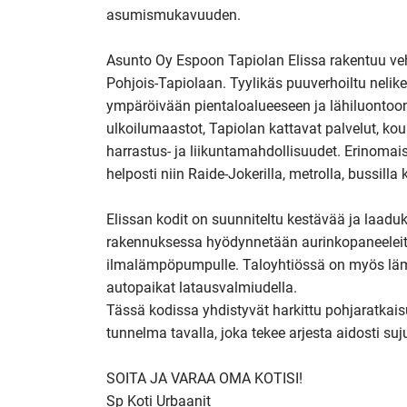
asumismukavuuden. 

Asunto Oy Espoon Tapiolan Elissa rakentuu vehr
Pohjois-Tapiolaan. Tyylikäs puuverhoiltu nelike
ympäröivään pientaloalueeseen ja lähiluontoon
ulkoilumaastot, Tapiolan kattavat palvelut, kou
harrastus- ja liikuntamahdollisuudet. Erinomais
helposti niin Raide-Jokerilla, metrolla, bussilla k
Elissan kodit on suunniteltu kestävää ja laadu
rakennuksessa hyödynnetään aurinkopaneeleita,
ilmalämpöpumpulle. Taloyhtiössä on myös lämp
autopaikat latausvalmiudella. 

Tässä kodissa yhdistyvät harkittu pohjaratkaisu
tunnelma tavalla, joka tekee arjesta aidosti suj
SOITA JA VARAA OMA KOTISI! 

Sp Koti Urbaanit
