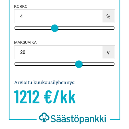
KORKO
MAKSUAIKA
Arvioitu kuukausilyhennys
:
1212
€/kk