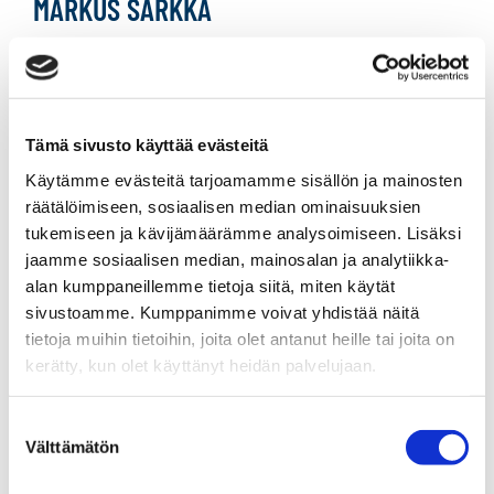
MARKUS SÄRKKÄ
Toimitusjohtaja, yrittäjä
Sp-Koti Jyväskylä | Teema-asunnot Oy
, 2917004-6
Tämä sivusto käyttää evästeitä
+358 44 245 8900
Käytämme evästeitä tarjoamamme sisällön ja mainosten
WhatsApp
räätälöimiseen, sosiaalisen median ominaisuuksien
tukemiseen ja kävijämäärämme analysoimiseen. Lisäksi
markus.sarkka@spkoti.fi
jaamme sosiaalisen median, mainosalan ja analytiikka-
Sp-Koti Jyväskylä
alan kumppaneillemme tietoja siitä, miten käytät
sivustoamme. Kumppanimme voivat yhdistää näitä
tietoja muihin tietoihin, joita olet antanut heille tai joita on
kerätty, kun olet käyttänyt heidän palvelujaan.
LÄHETÄ VIESTI
Suostumuksen
LASKE LAINAN SUURUUS
Välttämätön
valinta