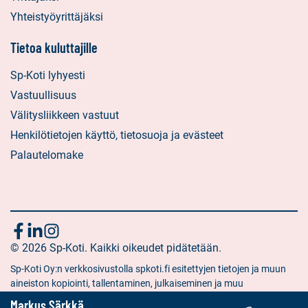
Yhteistyöyrittäjäksi
Tietoa kuluttajille
Sp-Koti lyhyesti
Vastuullisuus
Välitysliikkeen vastuut
Henkilötietojen käyttö, tietosuoja ja evästeet
Palautelomake
Seuraa
Sosiaalinen
Sosiaalinen
Sosiaalinen
media:
© 2026 Sp-Koti. Kaikki oikeudet pidätetään.
media:
media:
meitä
facebook
linkedin
instagram
Sp-Koti Oy:n verkkosivustolla spkoti.fi esitettyjen tietojen ja muun
aineiston kopiointi, tallentaminen, julkaiseminen ja muu
hyödyntäminen muuhun kuin yksityiseen tarkoitukseen on kielletty
Markus Särkkä