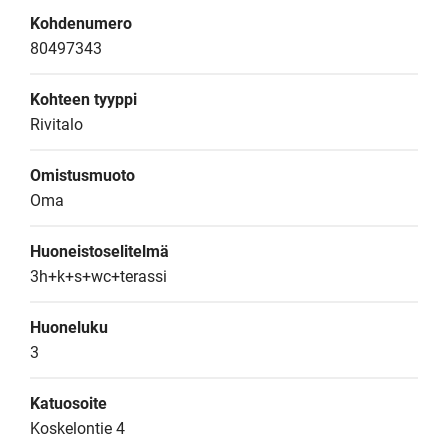
Kohdenumero
80497343
Kohteen tyyppi
Rivitalo
Omistusmuoto
Oma
Huoneistoselitelmä
3h+k+s+wc+terassi
Huoneluku
3
Katuosoite
Koskelontie 4