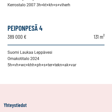
Kerrostalo 2007 3h+kt+kh+s+viherh
PEIPONPESÄ 4
389 000 €
131 m²
Suomi Laukaa Leppävesi
Omakotitalo 2024
5h+vh+wc+khh+ph+s+ter+tekn+ak+var
Yhteystiedot