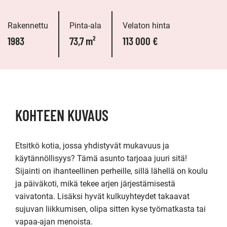
Rakennettu
Pinta-ala
Velaton hinta
1983
73,7 m²
113 000 €
KOHTEEN KUVAUS
Etsitkö kotia, jossa yhdistyvät mukavuus ja 
käytännöllisyys? Tämä asunto tarjoaa juuri sitä! 
Sijainti on ihanteellinen perheille, sillä lähellä on koulu 
ja päiväkoti, mikä tekee arjen järjestämisestä 
vaivatonta. Lisäksi hyvät kulkuyhteydet takaavat 
sujuvan liikkumisen, olipa sitten kyse työmatkasta tai 
vapaa-ajan menoista.
