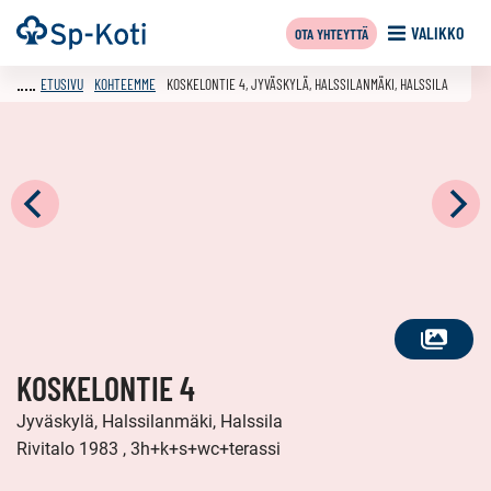
Siirry
Etusivu
VALIKKO
OTA YHTEYTTÄ
sisältöön
ETUSIVU
KOHTEEMME
KOSKELONTIE 4, JYVÄSKYLÄ, HALSSILANMÄKI, HALSSILA
KATSO
KOSKELONTIE 4
KAIKKI
KUVAT
Jyväskylä, Halssilanmäki, Halssila
Rivitalo 1983 , 3h+k+s+wc+terassi