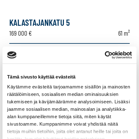
KALASTAJANKATU 5
169 000 €
61 m²
Suomi Hamina Saviniemi
Rivitalo 2025
2h, k, kph/wc/s + Katos, tolppa, var
Tämä sivusto käyttää evästeitä
Käytämme evästeitä tarjoamamme sisällön ja mainosten
räätälöimiseen, sosiaalisen median ominaisuuksien
TUOMPONRAITTI 10
tukemiseen ja kävijämäärämme analysoimiseen. Lisäksi
169 000 €
144 m²
jaamme sosiaalisen median, mainosalan ja analytiikka-
alan kumppaneillemme tietoja siitä, miten käytät
sivustoamme. Kumppanimme voivat yhdistää näitä
Suomi Hamina Vilniemi
tietoja muihin tietoihin, joita olet antanut heille tai joita on
Omakotitalo 2002
kerätty, kun olet käyttänyt heidän palvelujaan.