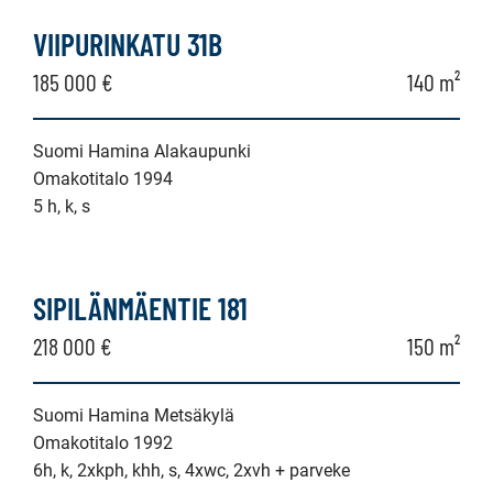
kerrostalo,
VIIPURINKATU 31B
luhtitalo,
185 000 €
140 m²
rivitalo,
paritalo,
Suomi Hamina Alakaupunki
Omakotitalo 1994
puutalo-
5 h, k, s
osake,
omakotitalo,
erillistalo,
SIPILÄNMÄENTIE 181
maatila
218 000 €
150 m²
Suomi Hamina Metsäkylä
Omakotitalo 1992
6h, k, 2xkph, khh, s, 4xwc, 2xvh + parveke