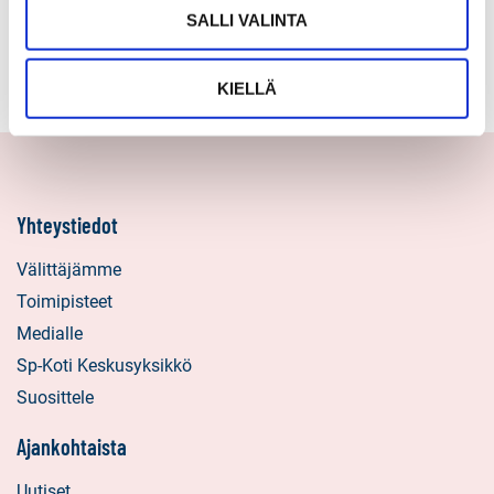
Omakotitalo 1981
SALLI VALINTA
3h,k,s,varasto,autotalli, tekniset tilat
KIELLÄ
Yhteystiedot
Välittäjämme
Toimipisteet
Medialle
Sp-Koti Keskusyksikkö
Suosittele
Ajankohtaista
Uutiset