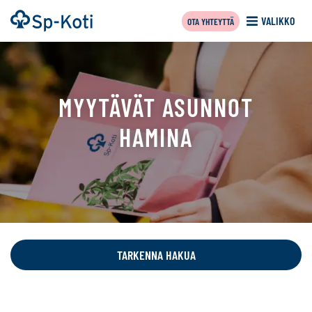
Siirry
Etusivu
VALIKKO
OTA YHTEYTTÄ
sisältöön
MYYTÄVÄT ASUNNOT
HAMINA
Tällä
sivulla
näytetään
TARKENNA HAKUA
seuraavat
kohteet: