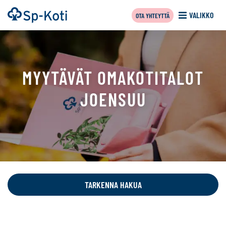
Siirry
Etusivu
VALIKKO
OTA YHTEYTTÄ
sisältöön
MYYTÄVÄT OMAKOTITALOT
JOENSUU
Tällä
sivulla
näytetään
TARKENNA HAKUA
seuraavat
kohteet: