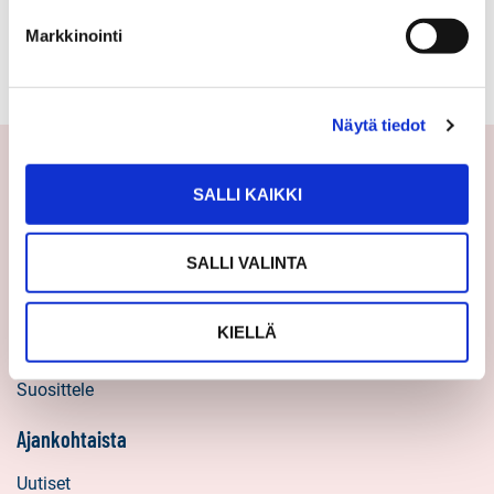
Omakotitalo 1940
Markkinointi
2h,tkh,tupakeittiö, s
Näytä tiedot
SALLI KAIKKI
Yhteystiedot
Välittäjämme
SALLI VALINTA
Toimipisteet
Medialle
KIELLÄ
Sp-Koti Keskusyksikkö
Suosittele
Ajankohtaista
Uutiset