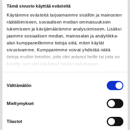
Tämä sivusto käyttää evästeitä
Käytämme evästeitä tarjoamamme sisällön ja mainosten
HIITOLANKATU 12
räätälöimiseen, sosiaalisen median ominaisuuksien
tukemiseen ja kävijämäärämme analysoimiseen. Lisäksi
105 000 €
83 m²
jaamme sosiaalisen median, mainosalan ja analytiikka-
alan kumppaneillemme tietoja siitä, miten käytät
Suomi Joensuu Niinivaara
sivustoamme. Kumppanimme voivat yhdistää näitä
Omakotitalo 1961
tietoja muihin tietoihin, joita olet antanut heille tai joita on
3h+k+s. Alakerrassa lisäksi varasto, iso oleskelutila,
kerätty, kun olet käyttänyt heidän palvelujaan.
psh wc.
Suostumuksen
Välttämätön
valinta
KETUNPESÄNTIE 25
Mieltymykset
115 000 €
105 m²
Tilastot
Suomi Joensuu Iiksenvaara