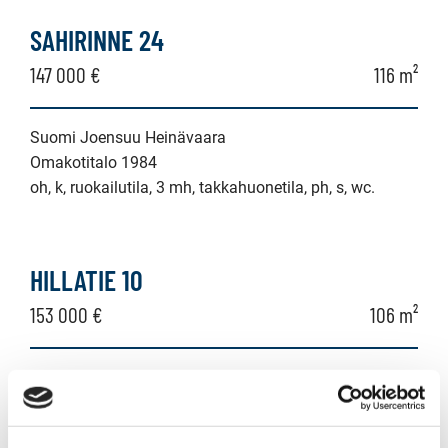
omakotitalo,
SAHIRINNE 24
erillistalo,
147 000 €
116 m²
maatila
Suomi Joensuu Heinävaara
Omakotitalo 1984
oh, k, ruokailutila, 3 mh, takkahuonetila, ph, s, wc.
HILLATIE 10
153 000 €
106 m²
Suomi Joensuu Marjala
Omakotitalo 1954
3mh,tupak,kph/khh/wc+ulkosauna