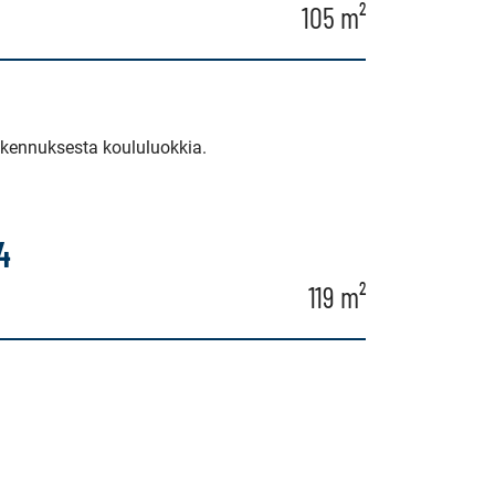
105 m²
rakennuksesta koululuokkia.
4
119 m²