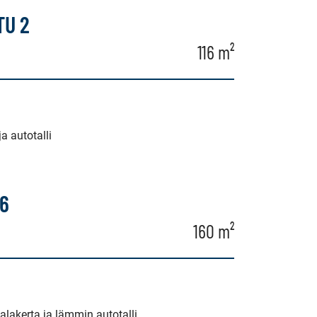
U 2
116 m²
ja autotalli
6
160 m²
lakerta ja lämmin autotalli