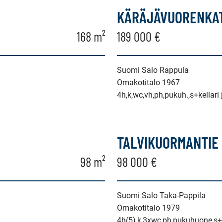
KÄRÄJÄVUORENKAT
168 m²
189 000 €
Suomi Salo Rappula
Omakotitalo 1967
4h,k,wc,vh,ph,pukuh.,s+kellari 
TALVIKUORMANTIE 
98 m²
98 000 €
Suomi Salo Taka-Pappila
Omakotitalo 1979
4h(5),k,3xwc,ph,pukuhuone,s+a