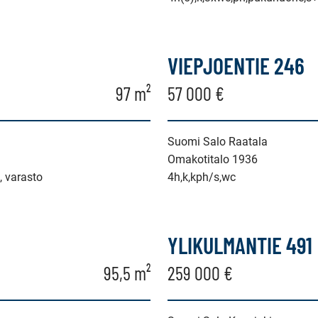
VIEPJOENTIE 246
97 m²
57 000 €
Suomi Salo Raatala
Omakotitalo 1936
i, varasto
4h,k,kph/s,wc
YLIKULMANTIE 491
95,5 m²
259 000 €