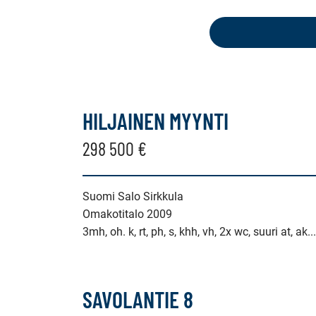
seuraavat
kohteet:
omakotitalo,
erillistalo,
HILJAINEN MYYNTI
maatila
298 500 €
Suomi Salo Sirkkula
Omakotitalo 2009
3mh, oh. k, rt, ph, s, khh, vh, 2x wc, suuri at, ak...
SAVOLANTIE 8