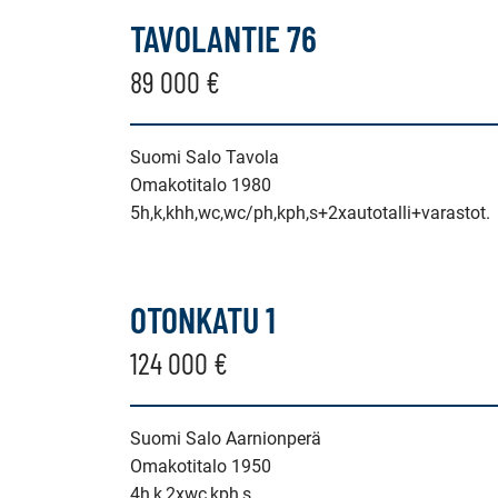
TAVOLANTIE 76
89 000 €
Suomi Salo Tavola
Omakotitalo 1980
5h,k,khh,wc,wc/ph,kph,s+2xautotalli+varastot.
OTONKATU 1
124 000 €
Suomi Salo Aarnionperä
Omakotitalo 1950
4h,k,2xwc,kph,s