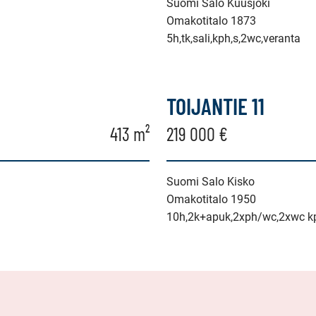
Suomi Salo Kuusjoki
Omakotitalo 1873
5h,tk,sali,kph,s,2wc,veranta
TOIJANTIE 11
413 m²
219 000 €
Suomi Salo Kisko
Omakotitalo 1950
10h,2k+apuk,2xph/wc,2xwc kph