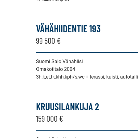
VÄHÄHIIDENTIE 193
99 500 €
Suomi Salo Vähähiisi
Omakotitalo 2004
3h,k,et,tk,khh,kph/s,wc + terassi, kuisti, autotall
KRUUSILANKUJA 2
159 000 €