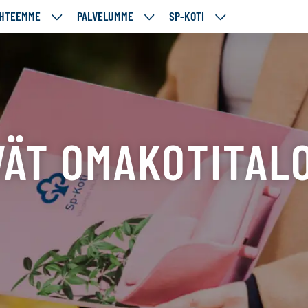
HTEEMME
PALVELUMME
SP-KOTI
ÄJÄMME
KOHTEEMME
PALVELUMME
SP-
UT
ALASIVUT
ALASIVUT
KOTI
ALASIVUT
ÄT OMAKOTITAL