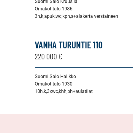
Suomi Salo Kruusila
Omakotitalo 1986
3h,k,apuk,wc,kph,s+alakerta verstaineen
VANHA TURUNTIE 110
220 000 €
Suomi Salo Halikko
Omakotitalo 1930
10h,k,3xwc,khh,ph+aulatilat