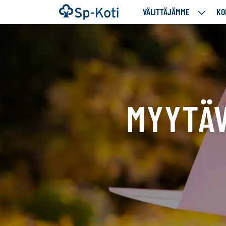
Siirry
Etusivu
VÄLITTÄJÄMME
KO
VÄLITT
sisältöön
ALASIV
MYYTÄV
Tällä
sivulla
näytetään