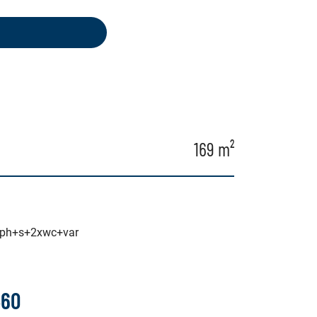
169 m²
+ph+s+2xwc+var
460