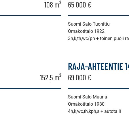
108 m²
65 000 €
Suomi Salo Tuohittu
Omakotitalo 1922
3h,k,th,wc/ph + toinen puoli 
RAJA-AHTEENTIE 1
152,5 m²
69 000 €
Suomi Salo Muurla
Omakotitalo 1980
4h,k,wc,th,kph,s + autotalli